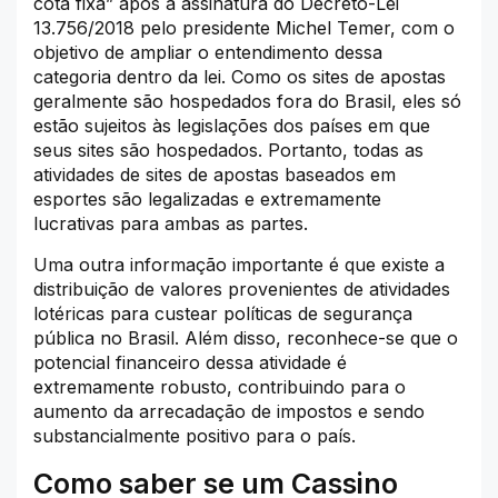
cota fixa” após a assinatura do Decreto-Lei
13.756/2018 pelo presidente Michel Temer, com o
objetivo de ampliar o entendimento dessa
categoria dentro da lei. Como os sites de apostas
geralmente são hospedados fora do Brasil, eles só
estão sujeitos às legislações dos países em que
seus sites são hospedados. Portanto, todas as
atividades de sites de apostas baseados em
esportes são legalizadas e extremamente
lucrativas para ambas as partes.
Uma outra informação importante é que existe a
distribuição de valores provenientes de atividades
lotéricas para custear políticas de segurança
pública no Brasil. Além disso, reconhece-se que o
potencial financeiro dessa atividade é
extremamente robusto, contribuindo para o
aumento da arrecadação de impostos e sendo
substancialmente positivo para o país.
Como saber se um Cassino