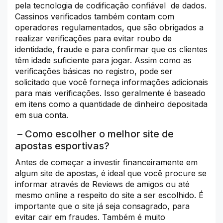
pela tecnologia de codificação confiável de dados.
Cassinos verificados também contam com
operadores regulamentados, que são obrigados a
realizar verificações para evitar roubo de
identidade, fraude e para confirmar que os clientes
têm idade suficiente para jogar. Assim como as
verificações básicas no registro, pode ser
solicitado que você forneça informações adicionais
para mais verificações. Isso geralmente é baseado
em itens como a quantidade de dinheiro depositada
em sua conta.
– Como escolher o melhor site de
apostas esportivas?
Antes de começar a investir financeiramente em
algum site de apostas, é ideal que você procure se
informar através de Reviews de amigos ou até
mesmo online a respeito do site a ser escolhido. É
importante que o site já seja consagrado, para
evitar cair em fraudes. Também é muito