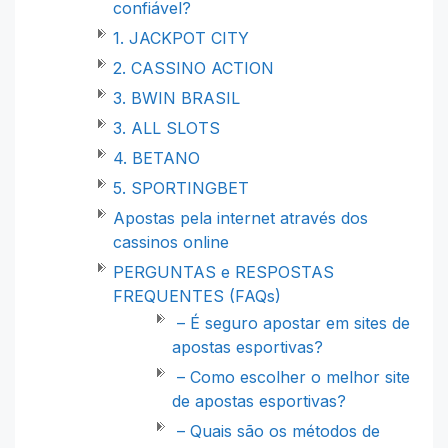
confiável?
1. JACKPOT CITY
2. CASSINO ACTION
3. BWIN BRASIL
3. ALL SLOTS
4. BETANO
5. SPORTINGBET
Apostas pela internet através dos
cassinos online
PERGUNTAS e RESPOSTAS
FREQUENTES (FAQs)
– É seguro apostar em sites de
apostas esportivas?
– Como escolher o melhor site
de apostas esportivas?
– Quais são os métodos de