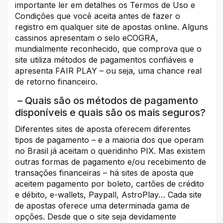
importante ler em detalhes os Termos de Uso e
Condições que você aceita antes de fazer o
registro em qualquer site de apostas online. Alguns
cassinos apresentam o selo eCOGRA,
mundialmente reconhecido, que comprova que o
site utiliza métodos de pagamentos confiáveis e
apresenta FAIR PLAY – ou seja, uma chance real
de retorno financeiro.
– Quais são os métodos de pagamento
disponíveis e quais são os mais seguros?
Diferentes sites de aposta oferecem diferentes
tipos de pagamento – e a maioria dos que operam
no Brasil já aceitam o queridinho PIX. Mas existem
outras formas de pagamento e/ou recebimento de
transações financeiras – há sites de aposta que
aceitem pagamento por boleto, cartões de crédito
e débito, e-wallets, Paypall, AstroPlay… Cada site
de apostas oferece uma determinada gama de
opções. Desde que o site seja devidamente