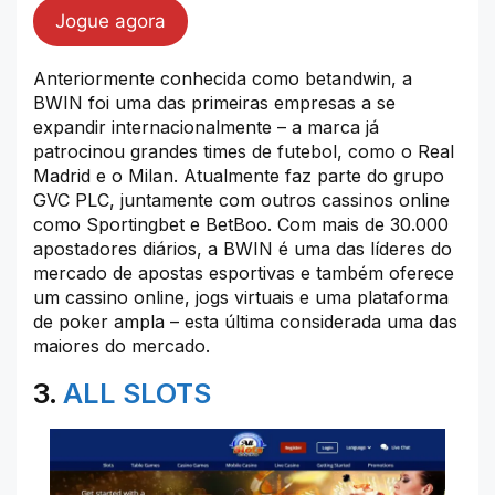
Jogue agora
Anteriormente conhecida como betandwin, a
BWIN foi uma das primeiras empresas a se
expandir internacionalmente – a marca já
patrocinou grandes times de futebol, como o Real
Madrid e o Milan. Atualmente faz parte do grupo
GVC PLC, juntamente com outros cassinos online
como Sportingbet e BetBoo. Com mais de 30.000
apostadores diários, a BWIN é uma das líderes do
mercado de apostas esportivas e também oferece
um cassino online, jogs virtuais e uma plataforma
de poker ampla – esta última considerada uma das
maiores do mercado.
3.
ALL SLOTS