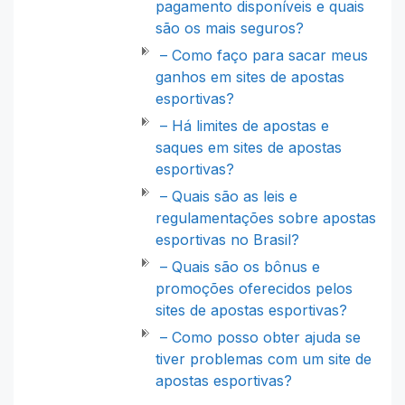
pagamento disponíveis e quais
são os mais seguros?
– Como faço para sacar meus
ganhos em sites de apostas
esportivas?
– Há limites de apostas e
saques em sites de apostas
esportivas?
– Quais são as leis e
regulamentações sobre apostas
esportivas no Brasil?
– Quais são os bônus e
promoções oferecidos pelos
sites de apostas esportivas?
– Como posso obter ajuda se
tiver problemas com um site de
apostas esportivas?