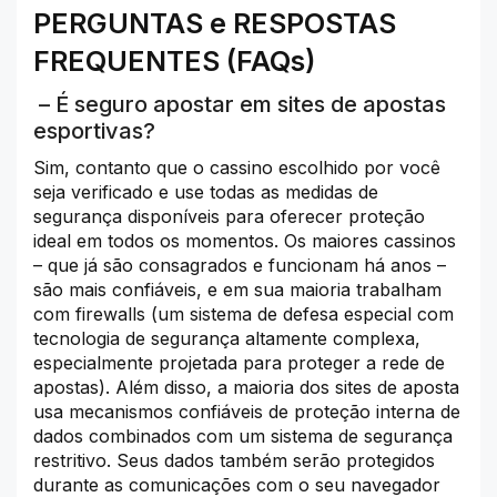
PERGUNTAS e RESPOSTAS
FREQUENTES (FAQs)
– É seguro apostar em sites de apostas
esportivas?
Sim, contanto que o cassino escolhido por você
seja verificado e use todas as medidas de
segurança disponíveis para oferecer proteção
ideal em todos os momentos. Os maiores cassinos
– que já são consagrados e funcionam há anos –
são mais confiáveis, e em sua maioria trabalham
com firewalls (um sistema de defesa especial com
tecnologia de segurança altamente complexa,
especialmente projetada para proteger a rede de
apostas). Além disso, a maioria dos sites de aposta
usa mecanismos confiáveis de proteção interna de
dados combinados com um sistema de segurança
restritivo. Seus dados também serão protegidos
durante as comunicações com o seu navegador