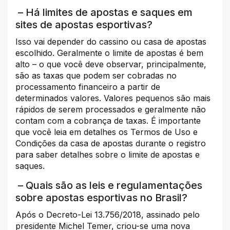
– Há limites de apostas e saques em
sites de apostas esportivas?
Isso vai depender do cassino ou casa de apostas
escolhido. Geralmente o limite de apostas é bem
alto – o que você deve observar, principalmente,
são as taxas que podem ser cobradas no
processamento financeiro a partir de
determinados valores. Valores pequenos são mais
rápidos de serem processados e geralmente não
contam com a cobrança de taxas. É importante
que você leia em detalhes os Termos de Uso e
Condições da casa de apostas durante o registro
para saber detalhes sobre o limite de apostas e
saques.
– Quais são as leis e regulamentações
sobre apostas esportivas no Brasil?
Após o Decreto-Lei 13.756/2018, assinado pelo
presidente Michel Temer, criou-se uma nova