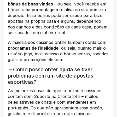
bônus de boas vindas
– ou seja, você recebe em
bônus uma porcentagem relativa ao seu primeiro
depósito. Esse bônus pode ser usado para fazer
apostas na própria casa e alguns, dependendo
dos ganhos e das condições de cada casa, podem
ser sacados em dinheiro real.
A maioria dos cassinos online também conta com
programas de fidelidade
, ou seja, quanto mais o
usuário joga, mais acesso a bônus extras, rodadas
grátis e promoções ele tem.
– Como posso obter ajuda se tiver
problemas com um site de apostas
esportivas?
As melhores casas de aposta online e cassinos
contam com Suporte ao Cliente 24h – muitos
deles através de chats e com atendentes em
português. Os que não apresentam essa opção,
geralmente disponibiliza um outro meio de