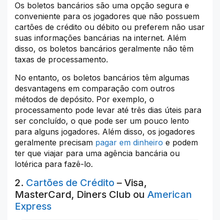
Os boletos bancários são uma opção segura e
conveniente para os jogadores que não possuem
cartões de crédito ou débito ou preferem não usar
suas informações bancárias na internet. Além
disso, os boletos bancários geralmente não têm
taxas de processamento.
No entanto, os boletos bancários têm algumas
desvantagens em comparação com outros
métodos de depósito. Por exemplo, o
processamento pode levar até três dias úteis para
ser concluído, o que pode ser um pouco lento
para alguns jogadores. Além disso, os jogadores
geralmente precisam
pagar em dinheiro
e podem
ter que viajar para uma agência bancária ou
lotérica para fazê-lo.
2.
Cartões de Crédito
– Visa,
MasterCard, Diners Club ou
American
Express