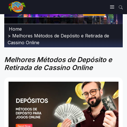
Skip
Menu
to
content
Home
> Melhores Métodos de Depósito e Retirada de
Cassino Online
Melhores Métodos de Depósito e
Retirada de Cassino Online