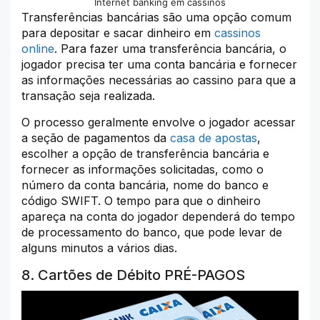
Internet banking em cassinos
Transferências bancárias são uma opção comum
para depositar e sacar dinheiro em
cassinos
online
. Para fazer uma transferência bancária, o
jogador precisa ter uma conta bancária e fornecer
as informações necessárias ao cassino para que a
transação seja realizada.
O processo geralmente envolve o jogador acessar
a seção de pagamentos da
casa de apostas
,
escolher a opção de transferência bancária e
fornecer as informações solicitadas, como o
número da conta bancária, nome do banco e
código SWIFT. O tempo para que o dinheiro
apareça na conta do jogador dependerá do tempo
de processamento do banco, que pode levar de
alguns minutos a vários dias.
8. Cartões de Débito PRÉ-PAGOS