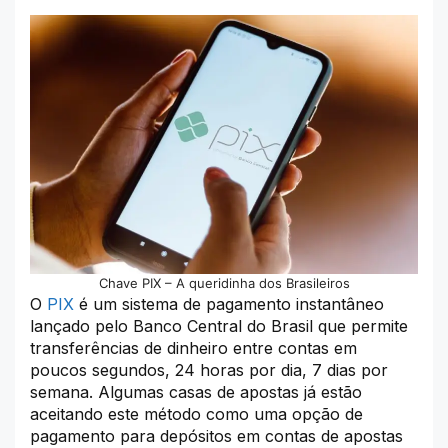
Chave PIX – A queridinha dos Brasileiros
O
PIX
é um sistema de pagamento instantâneo
lançado pelo Banco Central do Brasil que permite
transferências de dinheiro entre contas em
poucos segundos, 24 horas por dia, 7 dias por
semana. Algumas casas de apostas já estão
aceitando este método como uma opção de
pagamento para depósitos em contas de apostas