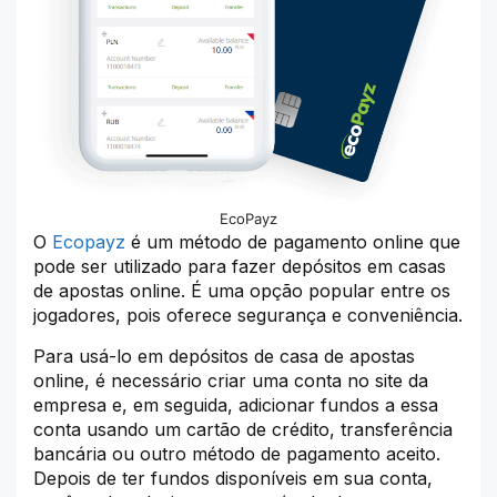
EcoPayz
O
Ecopayz
é um método de pagamento online que
pode ser utilizado para fazer depósitos em casas
de apostas online. É uma opção popular entre os
jogadores, pois oferece segurança e conveniência.
Para usá-lo em depósitos de casa de apostas
online, é necessário criar uma conta no site da
empresa e, em seguida, adicionar fundos a essa
conta usando um cartão de crédito, transferência
bancária ou outro método de pagamento aceito.
Depois de ter fundos disponíveis em sua conta,