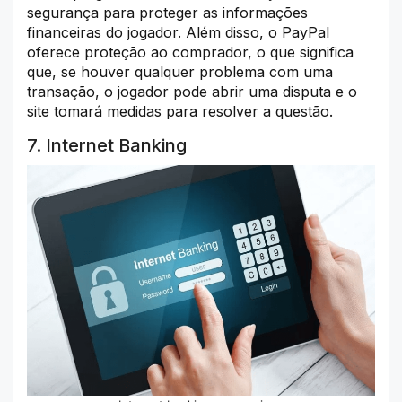
segurança para proteger as informações
financeiras do jogador. Além disso, o PayPal
oferece proteção ao comprador, o que significa
que, se houver qualquer problema com uma
transação, o jogador pode abrir uma disputa e o
site tomará medidas para resolver a questão.
7. Internet Banking