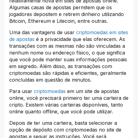
relativamente nova em sites de apostas online.
Algumas casas de apostas permitem que os
jogadores depositem e retirem dinheiro utilizando
Bitcoin, Ethereum e Litecoin, entre outras.
Uma das vantagens de usar
criptomoedas em sites
de apostas
é a privacidade que elas oferecem. As
transações com as mesmas não são vinculadas a
nenhum nome ou endereço físico, o que significa
que você pode manter suas informações pessoais
em segredo. Além disso, as transações com
criptomoedas são rápidas e eficientes, geralmente
concluídas em questão de minutos.
Para usar
criptomoedas
em um site de apostas
online, você precisará primeiro ter uma carteira de
cripto. Existem várias carteiras disponíveis, tanto
online quanto offline, que você pode utilizar.
Depois de ter uma carteira, basta selecionar a
opção de depósito com criptomoedas no site de
apostas e seguir as instruções. Você será