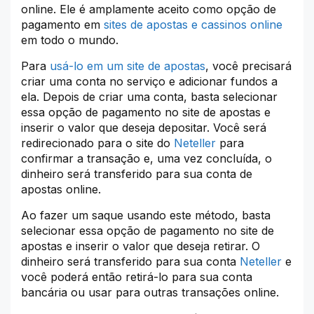
online. Ele é amplamente aceito como opção de
pagamento em
sites de apostas e cassinos online
em todo o mundo.
Para
usá-lo em um site de apostas
, você precisará
criar uma conta no serviço e adicionar fundos a
ela. Depois de criar uma conta, basta selecionar
essa opção de pagamento no site de apostas e
inserir o valor que deseja depositar. Você será
redirecionado para o site do
Neteller
para
confirmar a transação e, uma vez concluída, o
dinheiro será transferido para sua conta de
apostas online.
Ao fazer um saque usando este método, basta
selecionar essa opção de pagamento no site de
apostas e inserir o valor que deseja retirar. O
dinheiro será transferido para sua conta
Neteller
e
você poderá então retirá-lo para sua conta
bancária ou usar para outras transações online.