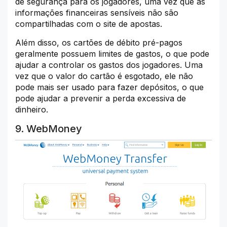
de segurança para os jogadores, uma vez que as
informações financeiras sensíveis não são
compartilhadas com o site de apostas.
Além disso, os cartões de débito pré-pagos
geralmente possuem limites de gastos, o que pode
ajudar a controlar os gastos dos jogadores. Uma
vez que o valor do cartão é esgotado, ele não
pode mais ser usado para fazer depósitos, o que
pode ajudar a prevenir a perda excessiva de
dinheiro.
9. WebMoney