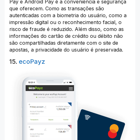
Pay e Android Pay é a conveniência e segurança
que oferecem. Como as transações são
autenticadas com a biometria do usuário, como a
impressão digital ou o reconhecimento facial, o
risco de fraude é reduzido. Além disso, como as
informações do cartão de crédito ou débito não
são compartilhadas diretamente com o site de
apostas, a privacidade do usuário é preservada.
15.
ecoPayz