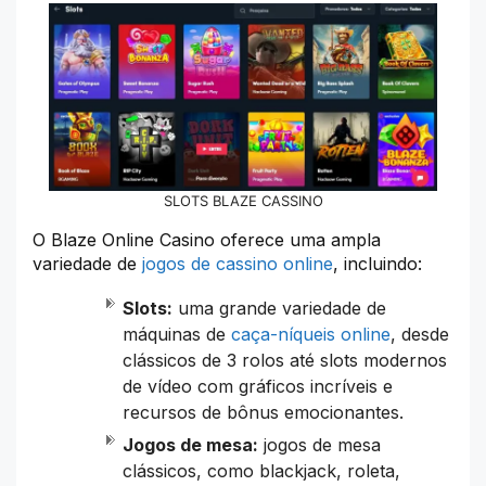
SLOTS BLAZE CASSINO
O Blaze Online Casino oferece uma ampla
variedade de
jogos de cassino online
, incluindo:
Slots:
uma grande variedade de
máquinas de
caça-níqueis online
, desde
clássicos de 3 rolos até slots modernos
de vídeo com gráficos incríveis e
recursos de bônus emocionantes.
Jogos de mesa:
jogos de mesa
clássicos, como blackjack, roleta,