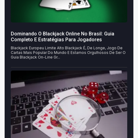
Dominando O Blackjack Online No Brasil: Guia
Completo E Estratégias Para Jogadores
Blackjack Europeu Limite Alto Blackjack É, De Longe, Jogo De
Cartas Mais Popular Do Mundo E Estamos Orgulhosos De Ser O
Guia Blackjack On-Line Gr...