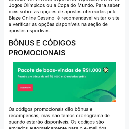
Jogos Olímpicos ou a Copa do Mundo. Para saber
mais sobre as opções de apostas oferecidas pelo
Blaze Online Cassino, é recomendável visitar o site
e verificar as opções disponíveis na seção de
apostas esportivas.
BÔNUS E CÓDIGOS
PROMOCIONAIS
Os códigos promocionais dão bônus e
recompensas, mas não temos cronograma de
quando estarão disponíveis. Os códigos são
enviados automaticamente para o e-mail dos