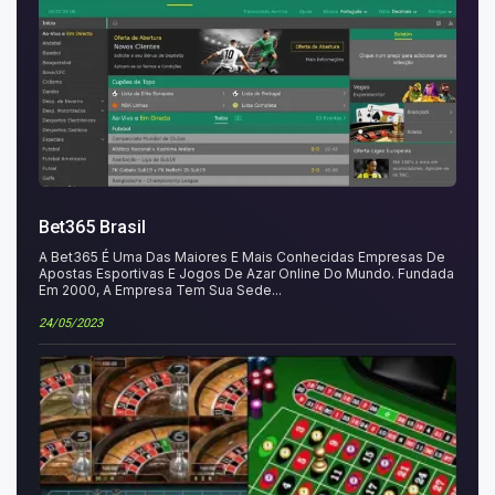
Bet365 Brasil
A Bet365 É Uma Das Maiores E Mais Conhecidas Empresas De
Apostas Esportivas E Jogos De Azar Online Do Mundo. Fundada
Em 2000, A Empresa Tem Sua Sede...
24/05/2023