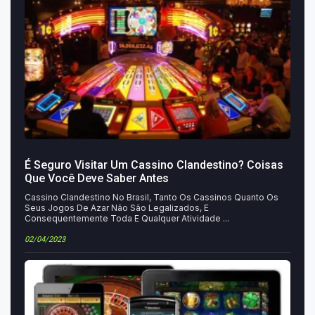
É Seguro Visitar Um Cassino Clandestino? Coisas
Que Você Deve Saber Antes
Cassino Clandestino No Brasil, Tanto Os Cassinos Quanto Os
Seus Jogos De Azar Não São Legalizados, E
Consequentemente Toda E Qualquer Atividade ...
02/04/2023