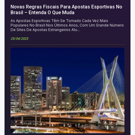
Novas Regras Fiscais Para Apostas Esportivas No
Brasil – Entenda O Que Muda
As Apostas Esportivas Têm Se Tornado Cada Vez Mais
Populares No Brasil Nos Últimos Anos, Com Um Grande Número
De Sites De Apostas Estrangeiros Atu...
25/04/2023