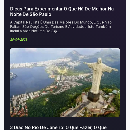
Dicas Para Experimentar O Que Há De Melhor Na
Noite De São Paulo
A Capital Paulista É Uma Das Maiores Do Mundo, E Que Não
Faltam São Opções De Turismo E Atividades. Isto Também
Inclui A Vida Noturna De S�...
20/04/2023
3 Dias No Rio De Janeiro: O Que Fazer, O Que