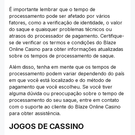
É importante lembrar que o tempo de
processamento pode ser afetado por vários
fatores, como a verificação de identidade, o valor
do saque e quaisquer problemas técnicos ou
atrasos do processador de pagamento. Certifique-
se de verificar os termos e condições do Blaze
Online Casino para obter informações atualizadas
sobre os tempos de processamento de saque.
Além disso, tenha em mente que os tempos de
processamento podem variar dependendo do país
em que você está localizado e do método de
pagamento que você escolheu. Se você tiver
alguma dúvida ou preocupação sobre o tempo de
processamento do seu saque, entre em contato
com o suporte ao cliente do Blaze Online Casino
para obter assistência.
JOGOS DE CASSINO