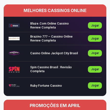
MELHORES CASSINOS ONLINE
Blaze.com Online Cassino
Jogar
Review Completa
Brazino 777 – Cassino Online
Jogar
Review Completa
Casino Online Jackpot City Brasil
Jogar
Spin Cassino Brasil : Revisão
Jogar
Completa
Ruby Fortune Cassino
Jogar
PROMOÇÕES EM APRIL