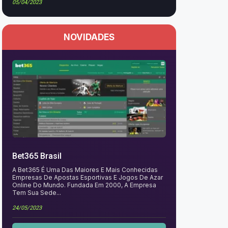
05/04/2023
NOVIDADES
Bet365 Brasil
A Bet365 É Uma Das Maiores E Mais Conhecidas
Empresas De Apostas Esportivas E Jogos De Azar
Online Do Mundo. Fundada Em 2000, A Empresa
Tem Sua Sede...
24/05/2023