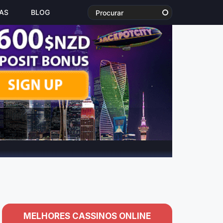
AS
BLOG
MELHORES CASSINOS ONLINE