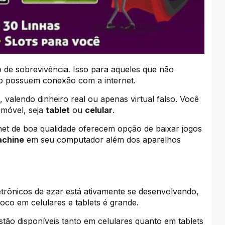
 de sobrevivência. Isso para aqueles que não
o possuem conexão com a internet.
, valendo dinheiro real ou apenas virtual falso. Você
 móvel, seja
tablet
ou
celular
.
rnet de boa qualidade oferecem opção de baixar jogos
achine
em seu computador além dos aparelhos
etrônicos de azar está ativamente se desenvolvendo,
foco em celulares e tablets é grande.
tão disponíveis tanto em celulares quanto em tablets