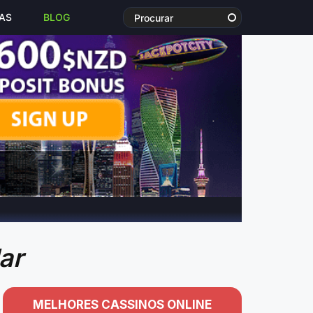
AS
BLOG
ar
MELHORES CASSINOS ONLINE