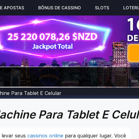
E APOSTAS
BÔNUS DE CASSINO
SLOTS
LOTERI
hine Para Tablet E Celular
achine Para Tablet E Celul
 levar seus
cassinos online
para qualquer lugar. Você