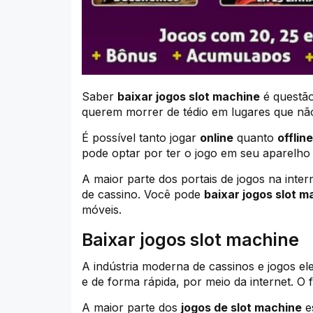
Saber
baixar jogos slot machine
é questão
querem morrer de tédio em lugares que nã
É possível tanto jogar
online
quanto
offline
pode optar por ter o jogo em seu aparelho
A maior parte dos portais de jogos na inte
de cassino. Você pode
baixar jogos slot m
móveis.
Baixar jogos slot machine
A indústria moderna de cassinos e jogos el
e de forma rápida, por meio da internet. O 
A maior parte dos
jogos de slot machine
es