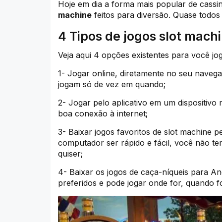
Hoje em dia a forma mais popular de cass
machine
feitos para diversão. Quase todos
4 Tipos de jogos slot mach
Veja aqui 4 opções existentes para você j
1- Jogar online, diretamente no seu nave
jogam só de vez em quando;
2- Jogar pelo aplicativo em um dispositivo
boa conexão à internet;
3- Baixar jogos favoritos de slot machine 
computador ser rápido e fácil, você não t
quiser;
4- Baixar os jogos de caça-níqueis para A
preferidos e pode jogar onde for, quando fo