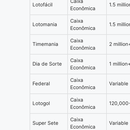
Caixa
Lotofácil
1.5 milli
Econômica
Caixa
Lotomania
1.5 milli
Econômica
Caixa
Timemania
2 million
Econômica
Caixa
Dia de Sorte
1 million
Econômica
Caixa
Federal
Variable
Econômica
Caixa
Lotogol
120,000
Econômica
Caixa
Super Sete
Variable
Econômica