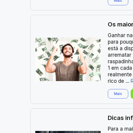
Mais
Os maior
Ganhar na 
para pouq
está a dis
arrematar 
raspadinh
1 em cada
realmente 
rico de ...
Mais
Dicas inf
Para a mai