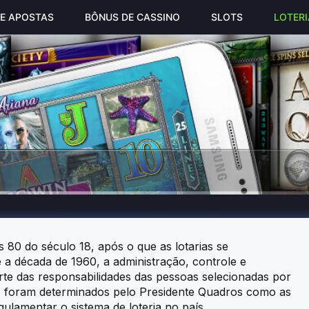
E APOSTAS
BÔNUS DE CASSINO
SLOTS
LOTERI
s 80 do século 18, após o que as lotarias se
 a década de 1960, a administração, controle e
arte das responsabilidades das pessoas selecionadas por
ado foram determinados pelo Presidente Quadros como as
ulamentar o sistema de loteria no país.