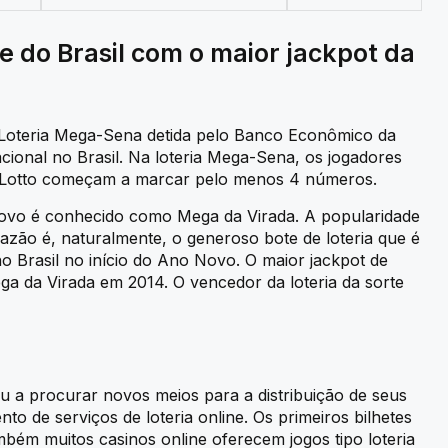
e do Brasil com o maior jackpot da
é a Loteria Mega-Sena detida pelo Banco Econômico da
cional no Brasil. Na loteria Mega-Sena, os jogadores
 Lotto começam a marcar pelo menos 4 números.
vo é conhecido como Mega da Virada. A popularidade
 razão é, naturalmente, o generoso bote de loteria que é
o Brasil no início do Ano Novo. O maior jackpot de
ega da Virada em 2014. O vencedor da loteria da sorte
 a procurar novos meios para a distribuição de seus
to de serviços de loteria online. Os primeiros bilhetes
mbém muitos casinos online oferecem jogos tipo loteria