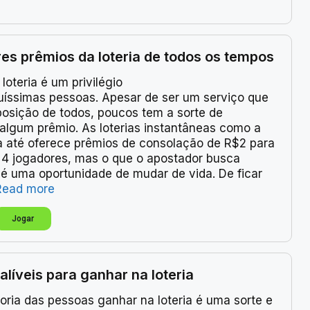
es prêmios da loteria de todos os tempos
loteria é um privilégio
uíssimas pessoas. Apesar de ser um serviço que
posição de todos, poucos tem a sorte de
algum prêmio. As loterias instantâneas como a
a até oferece prêmios de consolação de R$2 para
 4 jogadores, mas o que o apostador busca
é uma oportunidade de mudar de vida. De ficar
Read more
Jogar
alíveis para ganhar na loteria
oria das pessoas ganhar na loteria é uma sorte e