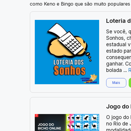
como Keno e Bingo que são muito populares 
Loteria 
Se você, q
Sonhos, ch
estadual 
estado pa
consequen
ganhar. C
bolada ...
Mais
Jogo do 
O jogo do 
no Rio de 
modalidade