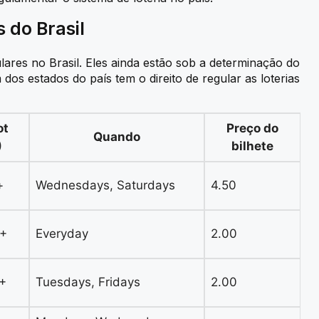
 do Brasil
lares no Brasil. Eles ainda estão sob a determinação do
dos estados do país tem o direito de regular as loterias
ot
Preço do
Quando
)
bilhete
+
Wednesdays, Saturdays
4.50
+
Everyday
2.00
+
Tuesdays, Fridays
2.00