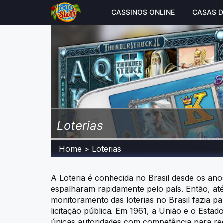
CASSINOS ONLINE
CASAS D
Skip
to
content
Loterias
Home
> Loterias
A Loteria é conhecida no Brasil desde os ano
espalharam rapidamente pelo país. Então, até
monitoramento das loterias no Brasil fazia p
licitação pública. Em 1961, a União e o Est
únicas autoridades com competência para reg