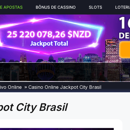
E APOSTAS
BÔNUS DE CASSINO
SLOTS
LOTERI
ivo Online
Casino Online Jackpot City Brasil
ot City Brasil