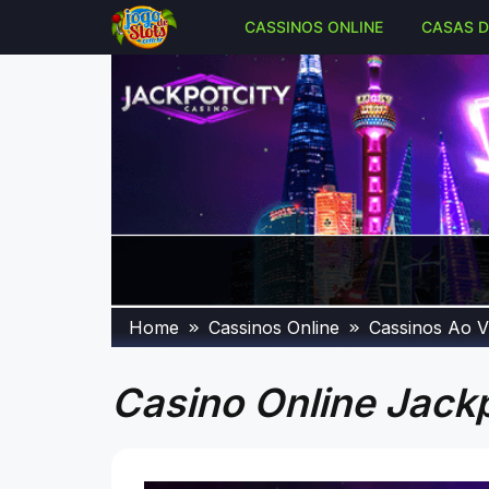
CASSINOS ONLINE
CASAS D
Skip
to
content
Home
Cassinos Online
Cassinos Ao V
Casino Online Jackp