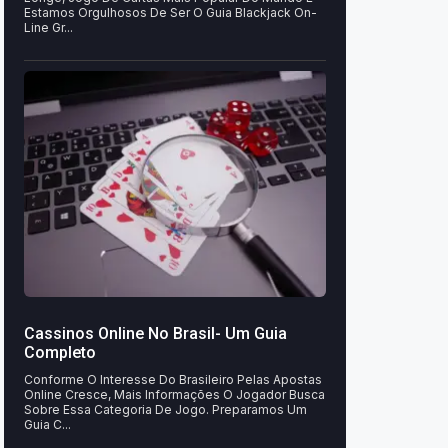
Estamos Orgulhosos De Ser O Guia Blackjack On-
Line Gr...
Cassinos Online No Brasil- Um Guia
Completo
Conforme O Interesse Do Brasileiro Pelas Apostas
Online Cresce, Mais Informações O Jogador Busca
Sobre Essa Categoria De Jogo. Preparamos Um
Guia C...