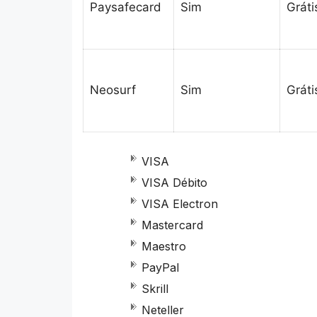
Paysafecard
Sim
Gráti
Neosurf
Sim
Gráti
VISA
VISA Débito
VISA Electron
Mastercard
Maestro
PayPal
Skrill
Neteller