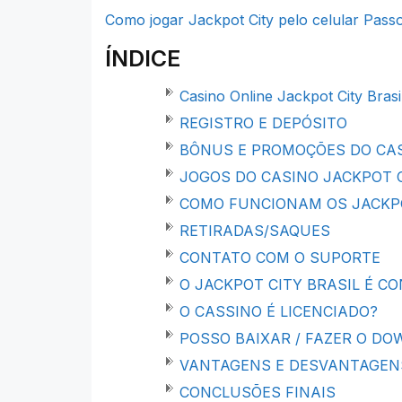
Como jogar Jackpot City pelo celular Pass
ÍNDICE
Casino Online Jackpot City Brasi
REGISTRO E DEPÓSITO
BÔNUS E PROMOÇÕES DO CAS
JOGOS DO CASINO JACKPOT C
COMO FUNCIONAM OS JACKP
RETIRADAS/SAQUES
CONTATO COM O SUPORTE
O JACKPOT CITY BRASIL É CO
O CASSINO É LICENCIADO?
POSSO BAIXAR / FAZER O D
VANTAGENS E DESVANTAGENS
CONCLUSÕES FINAIS