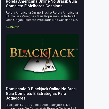
Roleta Americana Online No Brasil: Guia
Completo E Melhores Cassinos
Roleta Americana Online Brasil A Roleta Americana
É Uma Das Variações Mais Populares Da Roleta E
Uma Opção Bastante Procurada Nos Cassinos On...
18/04/2023
Dominando O Blackjack Online No Brasil:
Guia Completo E Estratégias Para
Jogadores
Blackjack Europeu Limite Alto Blackjack É, De
Longe, Jogo De Cartas Mais Popular Do Mundo E