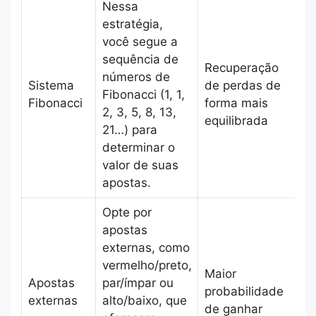
Nessa
estratégia,
você segue a
sequência de
Recuperação
C
números de
Sistema
de perdas de
p
Fibonacci (1, 1,
Fibonacci
forma mais
ef
2, 3, 5, 8, 13,
equilibrada
lo
21…) para
determinar o
valor de suas
apostas.
Opte por
apostas
externas, como
vermelho/preto,
Maior
Apostas
par/ímpar ou
M
probabilidade
externas
alto/baixo, que
re
de ganhar