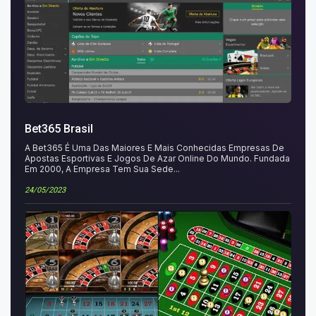
Bet365 Brasil
A Bet365 É Uma Das Maiores E Mais Conhecidas Empresas De
Apostas Esportivas E Jogos De Azar Online Do Mundo. Fundada
Em 2000, A Empresa Tem Sua Sede...
24/05/2023