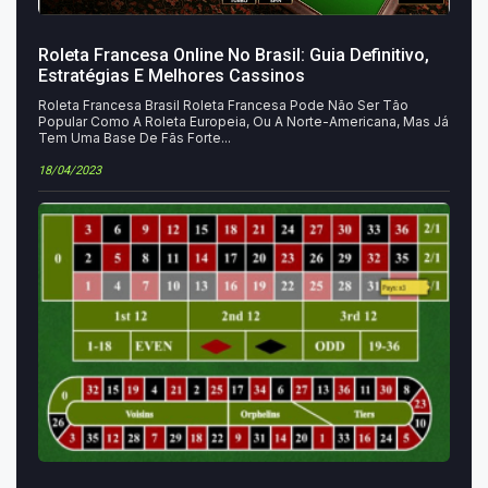
Roleta Francesa Online No Brasil: Guia Definitivo,
Estratégias E Melhores Cassinos
Roleta Francesa Brasil Roleta Francesa Pode Não Ser Tão
Popular Como A Roleta Europeia, Ou A Norte-Americana, Mas Já
Tem Uma Base De Fãs Forte...
18/04/2023