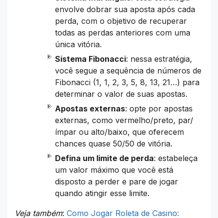
envolve dobrar sua aposta após cada
perda, com o objetivo de recuperar
todas as perdas anteriores com uma
única vitória.
Sistema Fibonacci
: nessa estratégia,
você segue a sequência de números de
Fibonacci (1, 1, 2, 3, 5, 8, 13, 21…) para
determinar o valor de suas apostas.
Apostas externas
: opte por apostas
externas, como vermelho/preto, par/
ímpar ou alto/baixo, que oferecem
chances quase 50/50 de vitória.
Defina um limite de perda
: estabeleça
um valor máximo que você está
disposto a perder e pare de jogar
quando atingir esse limite.
Veja também
:
Como Jogar Roleta de Casino: