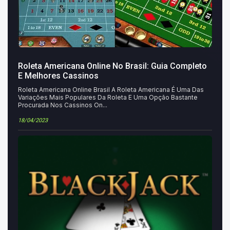
Roleta Americana Online No Brasil: Guia Completo
E Melhores Cassinos
Roleta Americana Online Brasil A Roleta Americana É Uma Das
Variações Mais Populares Da Roleta E Uma Opção Bastante
Procurada Nos Cassinos On...
18/04/2023