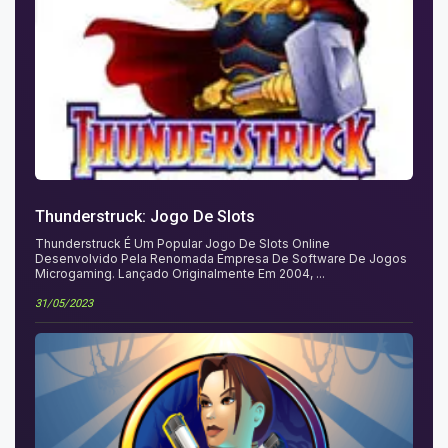
Thunderstruck: Jogo De Slots
Thunderstruck É Um Popular Jogo De Slots Online
Desenvolvido Pela Renomada Empresa De Software De Jogos
Microgaming. Lançado Originalmente Em 2004, ...
31/05/2023