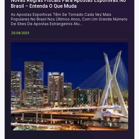
Novas Regras Fiscais Para Apostas Esportivas No
Brasil – Entenda O Que Muda
As Apostas Esportivas Têm Se Tornado Cada Vez Mais
Populares No Brasil Nos Últimos Anos, Com Um Grande Número
De Sites De Apostas Estrangeiros Atu...
25/04/2023