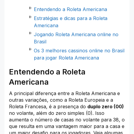
Entendendo a Roleta Americana
Estratégias e dicas para a Roleta
Americana
Jogando Roleta Americana online no
Brasil
Os 3 melhores cassinos online no Brasil
para jogar Roleta Americana
Entendendo a Roleta
Americana
A principal diferença entre a Roleta Americana e
outras variações, como a Roleta Europeia e a
Roleta Francesa, é a presença do
duplo zero (00)
no volante, além do zero simples (0). Isso
aumenta o número de casas no volante para 38, o
que resulta em uma vantagem maior para a casa e
um maior desafio para os jogadores. Veja algumas