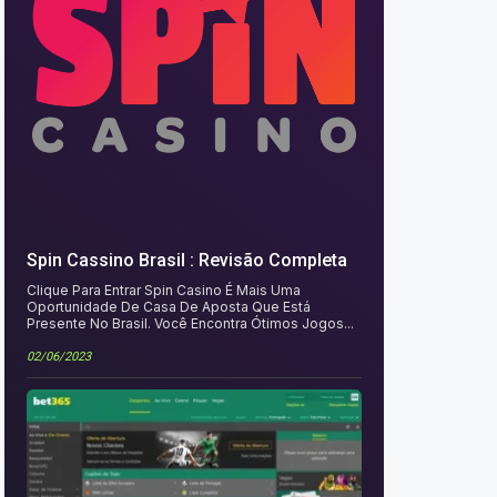
Spin Cassino Brasil : Revisão Completa
Clique Para Entrar Spin Casino É Mais Uma
Oportunidade De Casa De Aposta Que Está
Presente No Brasil. Você Encontra Ótimos Jogos...
02/06/2023