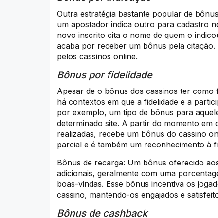
Outra estratégia bastante popular de bônus
um apostador indica outro para cadastro 
novo inscrito cita o nome de quem o indico
acaba por receber um bônus pela citação. Es
pelos cassinos online.
Bônus por fidelidade
Apesar de o bônus dos cassinos ter como fo
há contextos em que a fidelidade e a parti
por exemplo, um tipo de bônus para aquele
determinado site. A partir do momento em q
realizadas, recebe um bônus do cassino on
parcial e é também um reconhecimento à f
Bônus de recarga: Um bônus oferecido aos 
adicionais, geralmente com uma porcenta
boas-vindas. Esse bônus incentiva os joga
cassino, mantendo-os engajados e satisfeito
Bônus de cashback