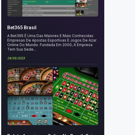
Bet365 Brasil
A Bet365 É Uma Das Maiores E Mais Conhecidas
Empresas De Apostas Esportivas E Jogos De Azar
Online Do Mundo. Fundada Em 2000, A Empresa
Tem Sua Sede...
24/05/2023