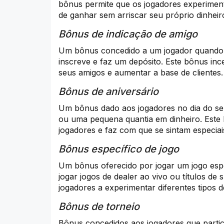
bônus permite que os jogadores experimen
de ganhar sem arriscar seu próprio dinheir
Bônus de indicação de amigo
Um bônus concedido a um jogador quando e
inscreve e faz um depósito. Este bônus in
seus amigos e aumentar a base de clientes.
Bônus de aniversário
Um bônus dado aos jogadores no dia do seu
ou uma pequena quantia em dinheiro. Este
jogadores e faz com que se sintam especiai
Bônus específico de jogo
Um bônus oferecido por jogar um jogo espe
jogar jogos de dealer ao vivo ou títulos de 
jogadores a experimentar diferentes tipos 
Bônus de torneio
Bônus concedidos aos jogadores que partic