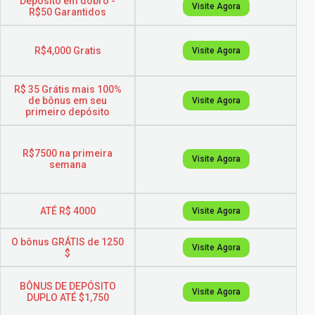
Deposito em dobro -
Visite Agora
R$50 Garantidos
R$4,000 Gratis
Visite Agora
R$ 35 Grátis mais 100%
de bônus em seu
Visite Agora
primeiro depósito
R$7500 na primeira
Visite Agora
semana
ATÉ R$ 4000
Visite Agora
O bônus GRÁTIS de 1250
Visite Agora
$
BÔNUS DE DEPÓSITO
Visite Agora
DUPLO ATÉ $1,750