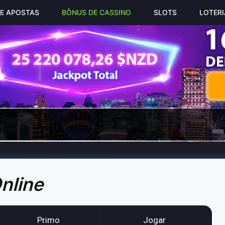
E APOSTAS
BÔNUS DE CASSINO
SLOTS
LOTERI
nline
Primo
Jogar