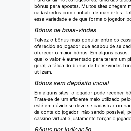
bônus para apostas. Muitos sites chegam m
cadastrados com o intuito de mantê-los. Ta
essa variedade e de que forma o jogador po
Bônus de boas-vindas
Talvez o bônus mais popular entre os cassi
oferecido ao jogador que acabou de se cada
oferecer o maior bônus. Em alguns casos,
qual o valor é aumentado para terem um p
geral, a tática do bônus de boas-vindas fun
utilizam.
Bônus sem depósito inicial
Em alguns sites, o jogador pode receber b
Trata-se de um eficiente meio utilizado pel
está em dúvida se deve se cadastrar ou nã
da conta do jogador, não sendo possível, p
cassino virtual é justamente forçar o jogado
Bônus por indicação