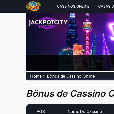
CASSINOS ONLINE
CASAS D
Skip
to
content
Home
> Bônus de Cassino Online
Bônus de Cassino O
POS
Nome Do Cassino