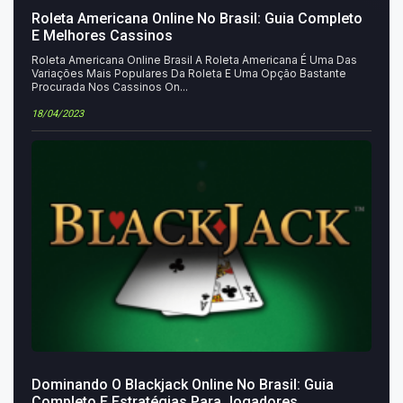
Roleta Americana Online No Brasil: Guia Completo
E Melhores Cassinos
Roleta Americana Online Brasil A Roleta Americana É Uma Das
Variações Mais Populares Da Roleta E Uma Opção Bastante
Procurada Nos Cassinos On...
18/04/2023
Dominando O Blackjack Online No Brasil: Guia
Completo E Estratégias Para Jogadores