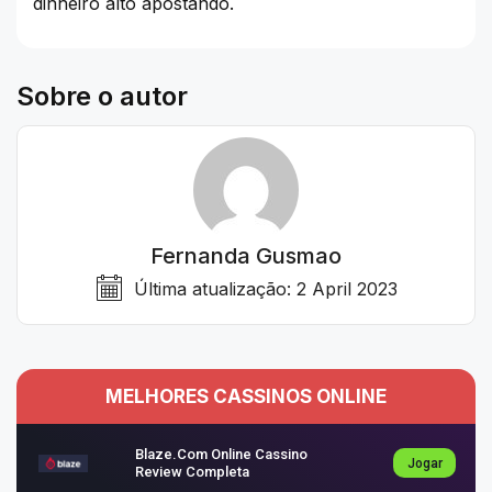
dinheiro alto apostando.
Sobre o autor
Fernanda Gusmao
Última atualização:
2 April 2023
MELHORES CASSINOS ONLINE
Blaze.com Online Cassino
Jogar
Review Completa