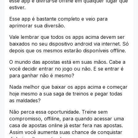
esse app e divirta-se offline em qualquer lugar que
estiver.
Esse app é bastante completo e veio para
aprimorar sua diversão.
Vale lembrar que todos os apps acima devem ser
baixados no seu dispositivo android via internet. Só
depois que os mesmos estarão disponíveis offline.
O mundo das apostas está em suas mãos. Cabe a
você decidir entrar no jogo ou não. E se entrar é
para ganhar não é mesmo?
Nada melhor que baixar os apps acima e começar
hoje mesmo a sua saga de treinos e pegar todas
as maldades?
Não perca essa oportunidade. Treine sem
compromisso, offiline, para quando acessar uma
casa de apostas online já estar fera nas apostas.
Assim você aumenta suas chance de conquistar