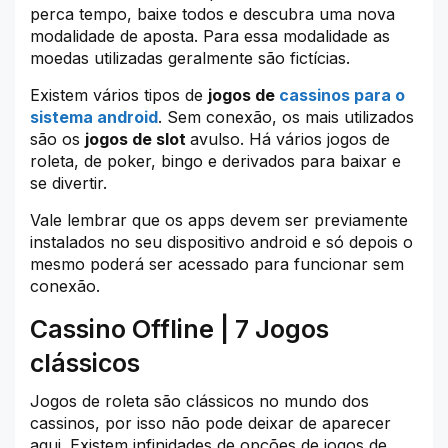
perca tempo, baixe todos e descubra uma nova
modalidade de aposta. Para essa modalidade as
moedas utilizadas geralmente são fictícias.
Existem vários tipos de
jogos de
cassinos para o
sistema android
. Sem conexão, os mais utilizados
são os
jogos de slot
avulso. Há vários jogos de
roleta, de poker, bingo e derivados para baixar e
se divertir.
Vale lembrar que os apps devem ser previamente
instalados no seu dispositivo android e só depois o
mesmo poderá ser acessado para funcionar sem
conexão.
Cassino Offline | 7 Jogos
clássicos
Jogos de roleta são clássicos no mundo dos
cassinos, por isso não pode deixar de aparecer
aqui. Existem infinidades de opções de jogos de