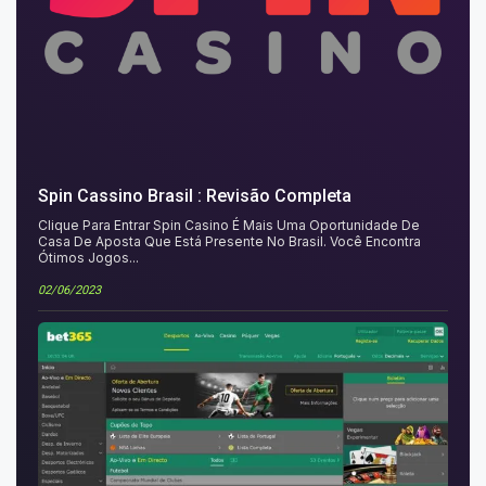
Spin Cassino Brasil : Revisão Completa
Clique Para Entrar Spin Casino É Mais Uma Oportunidade De
Casa De Aposta Que Está Presente No Brasil. Você Encontra
Ótimos Jogos...
02/06/2023