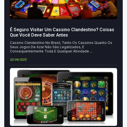
É Seguro Visitar Um Cassino Clandestino? Coisas
Que Você Deve Saber Antes
Cassino Clandestino No Brasil, Tanto Os Cassinos Quanto Os
Seus Jogos De Azar Não São Legalizados, E
Consequentemente Toda E Qualquer Atividade ...
02/04/2023