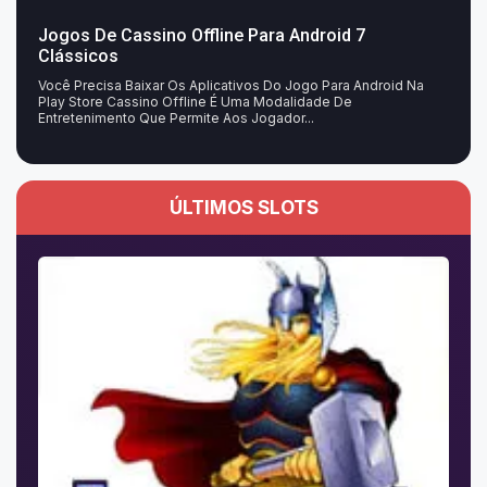
Jogos De Cassino Offline Para Android 7
Clássicos
Você Precisa Baixar Os Aplicativos Do Jogo Para Android Na
Play Store Cassino Offline É Uma Modalidade De
Entretenimento Que Permite Aos Jogador...
ÚLTIMOS SLOTS