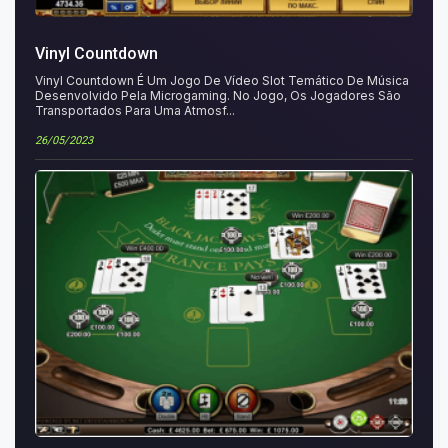
Vinyl Countdown
Vinyl Countdown É Um Jogo De Vídeo Slot Temático De Música
Desenvolvido Pela Microgaming. No Jogo, Os Jogadores São
Transportados Para Uma Atmosf...
26/05/2023