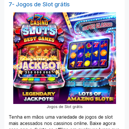
7- Jogos de Slot grátis
Jogos de Slot grátis
Tenha em mãos uma variedade de jogos de slot
mais acessados nos cassinos online. Baixe agora