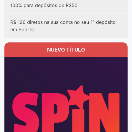
100% para depósitos de R$50
R$ 120 diretos na sua conta no seu 1º depósito
em Sports
NUEVO TÍTULO