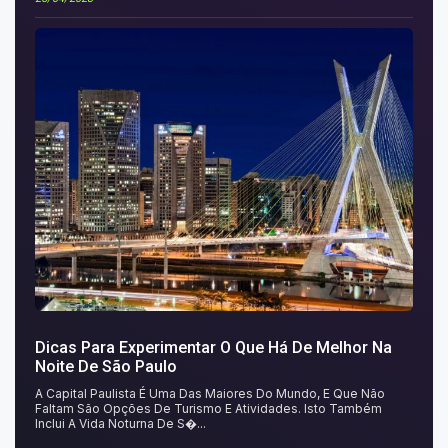
Dicas Para Experimentar O Que Há De Melhor Na
Noite De São Paulo
A Capital Paulista É Uma Das Maiores Do Mundo, E Que Não
Faltam São Opções De Turismo E Atividades. Isto Também
Inclui A Vida Noturna De S�...