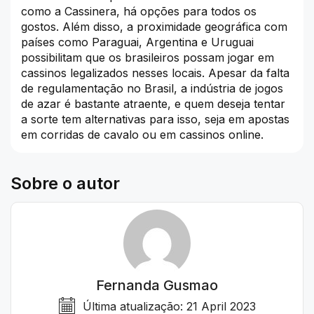
como a Cassinera, há opções para todos os
gostos. Além disso, a proximidade geográfica com
países como Paraguai, Argentina e Uruguai
possibilitam que os brasileiros possam jogar em
cassinos legalizados nesses locais. Apesar da falta
de regulamentação no Brasil, a indústria de jogos
de azar é bastante atraente, e quem deseja tentar
a sorte tem alternativas para isso, seja em apostas
em corridas de cavalo ou em cassinos online.
Sobre o autor
Fernanda Gusmao
Última atualização:
21 April 2023