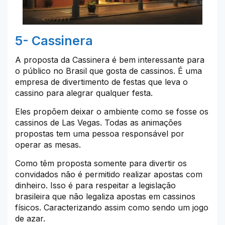
5- Cassinera
A proposta da Cassinera é bem interessante para
o público no Brasil que gosta de cassinos. É uma
empresa de divertimento de festas que leva o
cassino para alegrar qualquer festa.
Eles propõem deixar o ambiente como se fosse os
cassinos de Las Vegas. Todas as animações
propostas tem uma pessoa responsável por
operar as mesas.
Como têm proposta somente para divertir os
convidados não é permitido realizar apostas com
dinheiro. Isso é para respeitar a legislação
brasileira que não legaliza apostas em cassinos
físicos. Caracterizando assim como sendo um jogo
de azar.