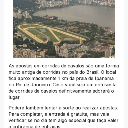
As apostas em corridas de cavalos são uma forma
muito antiga de corridas no país do Brasil. O local
fica aproximadamente 1 km da praia de Ipanema
no Rio de Janneiro. Caso você seja um entusiasta
de corridas de cavalos definitivamente adorará o
lugar.
Poderá também tentar a sorte ao realizar apostas.
Para completar, a entrada é gratuita, mas vale
verificar se no dia tem algo especial que faça valer
a cobrança de entradas.