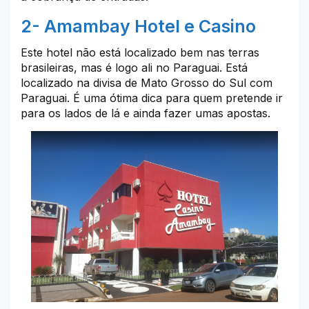
2- Amambay Hotel e Casino
Este hotel não está localizado bem nas terras
brasileiras, mas é logo ali no Paraguai. Está
localizado na divisa de Mato Grosso do Sul com
Paraguai. É uma ótima dica para quem pretende ir
para os lados de lá e ainda fazer umas apostas.