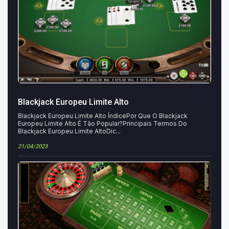
Blackjack Europeu Limite Alto
Blackjack Europeu Limite Alto ÍndicePor Que O Blackjack
Europeu Limite Alto É Tão Popular?Principais Termos Do
Blackjack Europeu Limite AltoDic...
21/04/2023