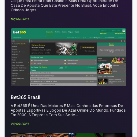
Clique Para Entrar Spin Casino É Mais Uma Oportunidade De
Casa De Aposta Que Está Presente No Brasil. Você Encontra
Ótimos Jogos...
02/06/2023
Bet365 Brasil
A Bet365 É Uma Das Maiores E Mais Conhecidas Empresas De
Apostas Esportivas E Jogos De Azar Online Do Mundo. Fundada
Em 2000, A Empresa Tem Sua Sede...
24/05/2023