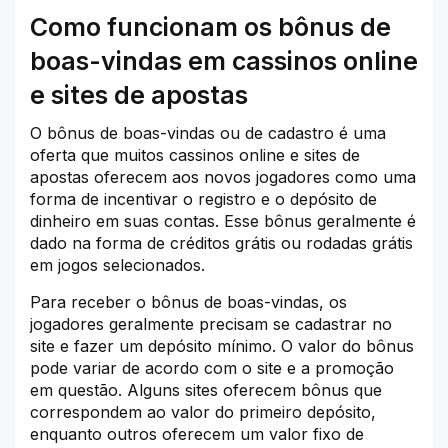
Como funcionam os bônus de
boas-vindas em cassinos online
e sites de apostas
O bônus de boas-vindas ou de cadastro é uma
oferta que muitos cassinos online e sites de
apostas oferecem aos novos jogadores como uma
forma de incentivar o registro e o depósito de
dinheiro em suas contas. Esse bônus geralmente é
dado na forma de créditos grátis ou rodadas grátis
em jogos selecionados.
Para receber o bônus de boas-vindas, os
jogadores geralmente precisam se cadastrar no
site e fazer um depósito mínimo. O valor do bônus
pode variar de acordo com o site e a promoção
em questão. Alguns sites oferecem bônus que
correspondem ao valor do primeiro depósito,
enquanto outros oferecem um valor fixo de