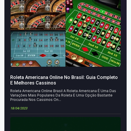
Roleta Americana Online No Brasil: Guia Completo
E Melhores Cassinos
Roleta Americana Online Brasil A Roleta Americana É Uma Das
Variações Mais Populares Da Roleta E Uma Opção Bastante
Procurada Nos Cassinos On...
18/04/2023