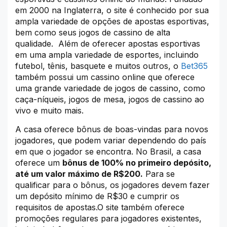
em 2000 na Inglaterra, o site é conhecido por sua
ampla variedade de opções de apostas esportivas,
bem como seus jogos de cassino de alta
qualidade. Além de oferecer apostas esportivas
em uma ampla variedade de esportes, incluindo
futebol, tênis, basquete e muitos outros, o
Bet365
também possui um cassino online que oferece
uma grande variedade de jogos de cassino, como
caça-níqueis, jogos de mesa, jogos de cassino ao
vivo e muito mais.
A casa oferece bônus de boas-vindas para novos
jogadores, que podem variar dependendo do país
em que o jogador se encontra. No Brasil, a casa
oferece um
bônus de 100% no primeiro depósito,
até um valor máximo de R$200.
Para se
qualificar para o bônus, os jogadores devem fazer
um depósito mínimo de R$30 e cumprir os
requisitos de apostas.O site também oferece
promoções regulares para jogadores existentes,