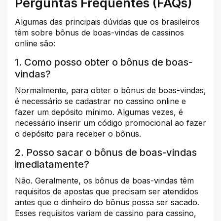
Perguntas Frequentes (FAQs)
Algumas das principais dúvidas que os brasileiros
têm sobre bônus de boas-vindas de cassinos
online são:
1. Como posso obter o bônus de boas-
vindas?
Normalmente, para obter o bônus de boas-vindas,
é necessário se cadastrar no cassino online e
fazer um depósito mínimo. Algumas vezes, é
necessário inserir um código promocional ao fazer
o depósito para receber o bônus.
2. Posso sacar o bônus de boas-vindas
imediatamente?
Não. Geralmente, os bônus de boas-vindas têm
requisitos de apostas que precisam ser atendidos
antes que o dinheiro do bônus possa ser sacado.
Esses requisitos variam de cassino para cassino,