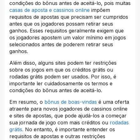
condições do bônus antes de aceitá-lo, pois muitas
casas de aposta e cassinos online
impõem
requisitos de apostas que precisam ser cumpridos
antes que os jogadores possam retirar seus
ganhos. Esses requisitos geralmente exigem que
os jogadores apostem um valor mínimo em jogos
selecionados antes de poderem retirar seus
ganhos.
Além disso, alguns sites podem ter restrições
sobre os jogos em que os créditos grátis ou
rodadas grátis podem ser usados. Por isso, é
importante ler cuidadosamente os termos e
condições do bônus antes de aceitá-lo.
Em resumo, o
bônus de boas-vindas
é uma oferta
atraente para novos jogadores de cassinos online
e sites de apostas, que pode ajudá-los a começar
sua jornada de jogo com mais créditos ou
rodadas
grátis.
No entanto, é importante entender os
requisitos de apostas e outras restrições