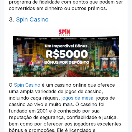
programa de fidelidade com pontos que podem ser
convertidos em dinheiro ou outros prêmios.
3.
Spin Casino
O
Spin Casino
é um cassino online que oferece
uma ampla variedade de jogos de cassino,
incluindo caça-níqueis,
jogos de mesa
, jogos de
cassino ao vivo e muito mais. O cassino foi
fundado em 2001 e é conhecido por sua
reputação de segurança, confiabilidade e justiça,
bem como por oferecer aos jogadores excelentes
bônus e promoções. Ele é licenciado e