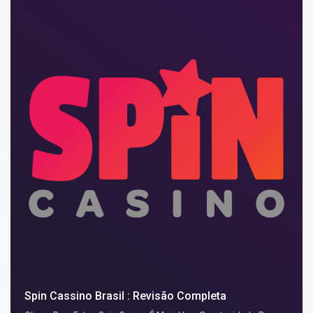
Spin Cassino Brasil : Revisão Completa