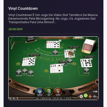
Vinyl Countdown
Vinyl Countdown É Um Jogo De Vídeo Slot Temático De Música
Desenvolvido Pela Microgaming. No Jogo, Os Jogadores São
Transportados Para Uma Atmosf...
26/05/2023