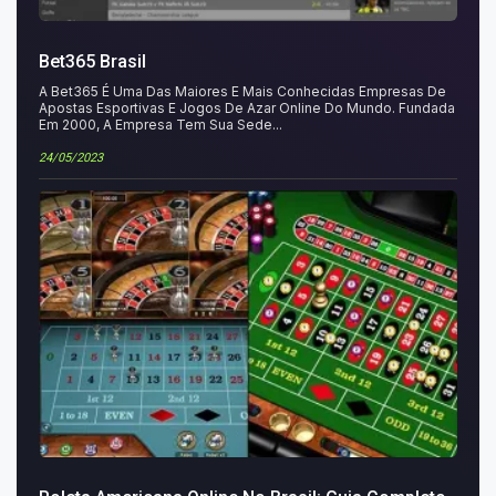
Bet365 Brasil
A Bet365 É Uma Das Maiores E Mais Conhecidas Empresas De
Apostas Esportivas E Jogos De Azar Online Do Mundo. Fundada
Em 2000, A Empresa Tem Sua Sede...
24/05/2023