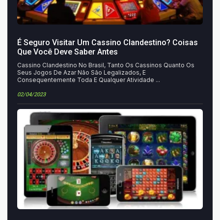
É Seguro Visitar Um Cassino Clandestino? Coisas
Que Você Deve Saber Antes
Cassino Clandestino No Brasil, Tanto Os Cassinos Quanto Os
Seus Jogos De Azar Não São Legalizados, E
Consequentemente Toda E Qualquer Atividade ...
02/04/2023