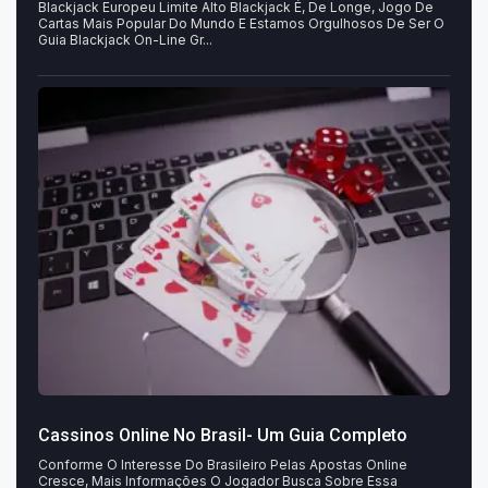
Blackjack Europeu Limite Alto Blackjack É, De Longe, Jogo De
Cartas Mais Popular Do Mundo E Estamos Orgulhosos De Ser O
Guia Blackjack On-Line Gr...
Cassinos Online No Brasil- Um Guia Completo
Conforme O Interesse Do Brasileiro Pelas Apostas Online
Cresce, Mais Informações O Jogador Busca Sobre Essa