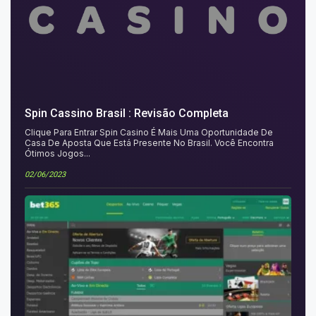
Spin Cassino Brasil : Revisão Completa
Clique Para Entrar Spin Casino É Mais Uma Oportunidade De
Casa De Aposta Que Está Presente No Brasil. Você Encontra
Ótimos Jogos...
02/06/2023