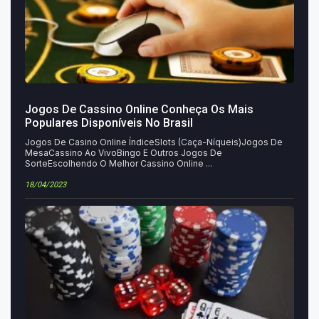
Jogos De Cassino Online Conheça Os Mais
Populares Disponíveis No Brasil
Jogos De Casino Online ÍndiceSlots (Caça-Níqueis)Jogos De
MesaCassino Ao VivoBingo E Outros Jogos De
SorteEscolhendo O Melhor Cassino Online ...
18/04/2023