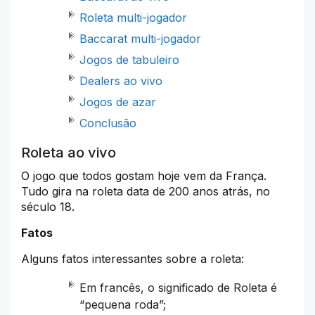
Roleta multi-jogador
Baccarat multi-jogador
Jogos de tabuleiro
Dealers ao vivo
Jogos de azar
Conclusão
Roleta ao vivo
O jogo que todos gostam hoje vem da França.
Tudo gira na roleta data de 200 anos atrás, no
século 18.
Fatos
Alguns fatos interessantes sobre a roleta:
Em francês, o significado de Roleta é
“pequena roda”;