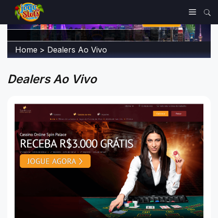
Skip
Menu
to
content
Home
> Dealers Ao Vivo
Dealers Ao Vivo