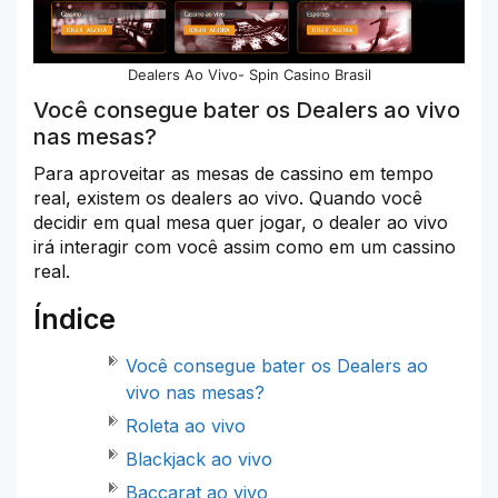
Dealers Ao Vivo- Spin Casino Brasil
Você consegue bater os Dealers ao vivo
nas mesas?
Para aproveitar as mesas de cassino em tempo
real, existem os dealers ao vivo. Quando você
decidir em qual mesa quer jogar, o dealer ao vivo
irá interagir com você assim como em um cassino
real.
Índice
Você consegue bater os Dealers ao
vivo nas mesas?
Roleta ao vivo
Blackjack ao vivo
Baccarat ao vivo