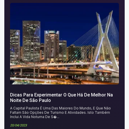
Dicas Para Experimentar O Que Há De Melhor Na
Noite De São Paulo
A Capital Paulista É Uma Das Maiores Do Mundo, E Que Não
Faltam São Opções De Turismo E Atividades. Isto Também
Inclui A Vida Noturna De S�...
20/04/2023