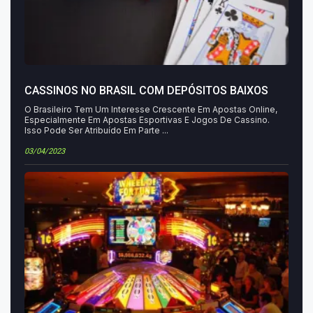
CASSINOS NO BRASIL COM DEPÓSITOS BAIXOS
O Brasileiro Tem Um Interesse Crescente Em Apostas Online,
Especialmente Em Apostas Esportivas E Jogos De Cassino.
Isso Pode Ser Atribuído Em Parte ...
03/04/2023