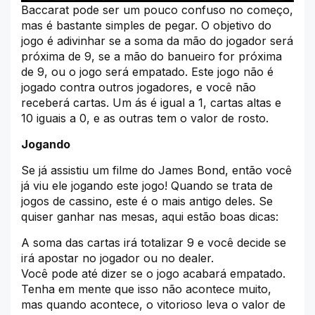
Baccarat pode ser um pouco confuso no começo,
mas é bastante simples de pegar. O objetivo do
jogo é adivinhar se a soma da mão do jogador será
próxima de 9, se a mão do banueiro for próxima
de 9, ou o jogo será empatado. Este jogo não é
jogado contra outros jogadores, e você não
receberá cartas. Um ás é igual a 1, cartas altas e
10 iguais a 0, e as outras tem o valor de rosto.
Jogando
Se já assistiu um filme do James Bond, então você
já viu ele jogando este jogo! Quando se trata de
jogos de cassino, este é o mais antigo deles. Se
quiser ganhar nas mesas, aqui estão boas dicas:
A soma das cartas irá totalizar 9 e você decide se
irá apostar no jogador ou no dealer.
Você pode até dizer se o jogo acabará empatado.
Tenha em mente que isso não acontece muito,
mas quando acontece, o vitorioso leva o valor de