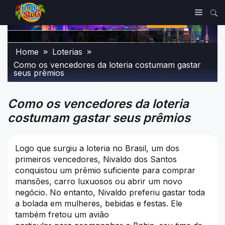
Skip
Menu
to
content
Home
Loterias
Como os vencedores da loteria costumam gastar
seus prêmios
Como os vencedores da loteria
costumam gastar seus prêmios
Logo que surgiu a loteria no Brasil, um dos
primeiros vencedores, Nivaldo dos Santos
conquistou um prêmio
suficient
e
para comprar
mansões, carro
luxu
osos
ou abrir um novo
negócio. No entanto,
Nivaldo
preferiu gastar toda
a bolada em mulheres, bebidas e festas. Ele
também fretou um avião