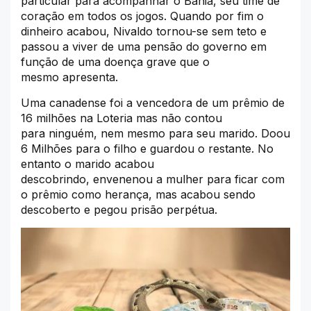
particular
p
ara
acompanhar o Bahia, seu time de
coração em todos os jogos. Quando por fim o
dinheiro acabou,
Nivaldo
tornou-se
sem teto e
passou a viver de uma pensão do governo em
função de uma
doen
ça
grave que o
mesmo
apresenta.
Uma canadense foi a vencedora de um prêmio de
16 milhões na Loteria mas não contou
para ninguém, nem mesmo para seu marido. Doou
6 Milhões para o filho e guardou o restante. No
entanto o marido acabou
descobrindo, envenenou a mulher para ficar com
o prêmio como herança, mas acabou sendo
descoberto e pegou prisão perpétua.