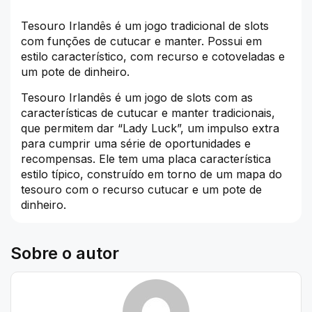
Tesouro Irlandês é um jogo tradicional de slots
com funções de cutucar e manter. Possui em
estilo característico, com recurso e cotoveladas e
um pote de dinheiro.
Tesouro Irlandês é um jogo de slots com as
características de cutucar e manter tradicionais,
que permitem dar “Lady Luck”, um impulso extra
para cumprir uma série de oportunidades e
recompensas. Ele tem uma placa característica
estilo típico, construído em torno de um mapa do
tesouro com o recurso cutucar e um pote de
dinheiro.
Sobre o autor