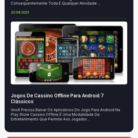
Consequentemente Toda E Qualquer Atividade ...
02/04/2023
Jogos De Cassino Offline Para Android 7
Clássicos
Você Precisa Baixar Os Aplicativos Do Jogo Para Android Na
Play Store Cassino Offline É Uma Modalidade De
Entretenimento Que Permite Aos Jogador...