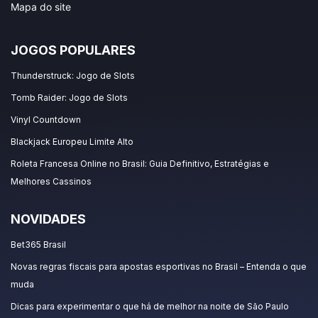
Mapa do site
JOGOS POPULARES
Thunderstruck: Jogo de Slots
Tomb Raider: Jogo de Slots
Vinyl Countdown
Blackjack Europeu Limite Alto
Roleta Francesa Online no Brasil: Guia Definitivo, Estratégias e
Melhores Cassinos
NOVIDADES
Bet365 Brasil
Novas regras fiscais para apostas esportivas no Brasil – Entenda o que
muda
Dicas para experimentar o que há de melhor na noite de São Paulo