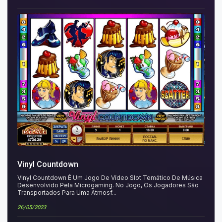
Vinyl Countdown
Vinyl Countdown É Um Jogo De Vídeo Slot Temático De Música
Desenvolvido Pela Microgaming. No Jogo, Os Jogadores São
Transportados Para Uma Atmosf...
26/05/2023