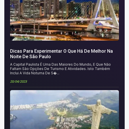
Dicas Para Experimentar O Que Há De Melhor Na
Noite De São Paulo
A Capital Paulista É Uma Das Maiores Do Mundo, E Que Não
Faltam São Opções De Turismo E Atividades. Isto Também
Inclui A Vida Noturna De S�...
20/04/2023