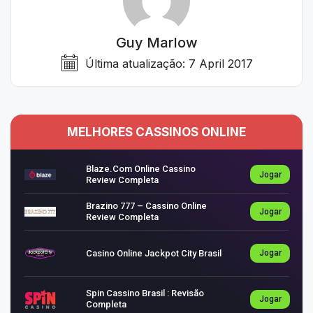
Guy Marlow
Última atualização:
7 April 2017
MELHORES CASSINOS ONLINE
Blaze.com Online Cassino
Jogar
Review Completa
Brazino 777 – Cassino Online
Jogar
Review Completa
Casino Online Jackpot City Brasil
Jogar
Spin Cassino Brasil : Revisão
Jogar
Completa