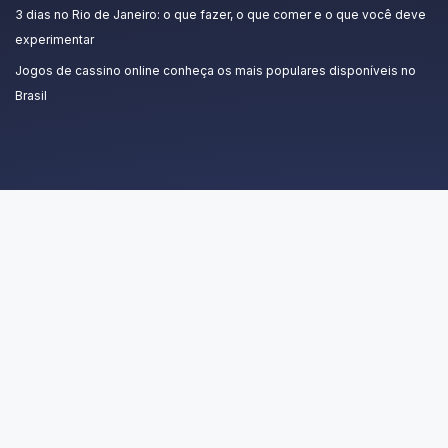
3 dias no Rio de Janeiro: o que fazer, o que comer e o que você deve
experimentar
Jogos de cassino online conheça os mais populares disponíveis no
Brasil