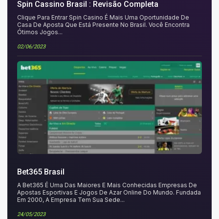
Spin Cassino Brasil : Revisão Completa
Clique Para Entrar Spin Casino É Mais Uma Oportunidade De
Casa De Aposta Que Está Presente No Brasil. Você Encontra
Ótimos Jogos...
02/06/2023
Bet365 Brasil
A Bet365 É Uma Das Maiores E Mais Conhecidas Empresas De
Apostas Esportivas E Jogos De Azar Online Do Mundo. Fundada
Em 2000, A Empresa Tem Sua Sede...
24/05/2023