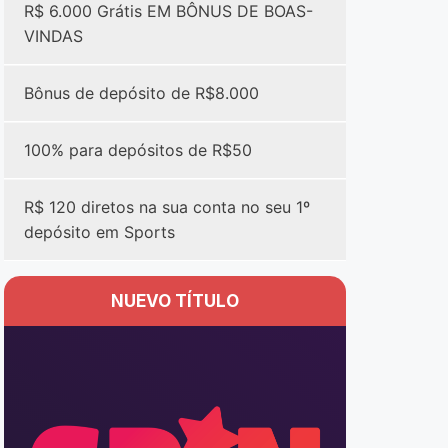
R$ 6.000 Grátis EM BÔNUS DE BOAS-
VINDAS
Bônus de depósito de R$8.000
100% para depósitos de R$50
R$ 120 diretos na sua conta no seu 1º
depósito em Sports
NUEVO TÍTULO