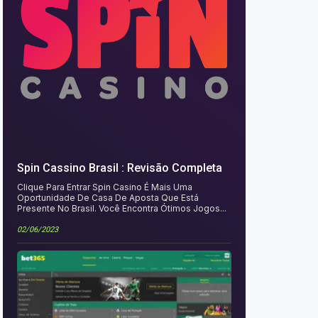
Spin Cassino Brasil : Revisão Completa
Clique Para Entrar Spin Casino É Mais Uma
Oportunidade De Casa De Aposta Que Está
Presente No Brasil. Você Encontra Ótimos Jogos...
02/06/2023