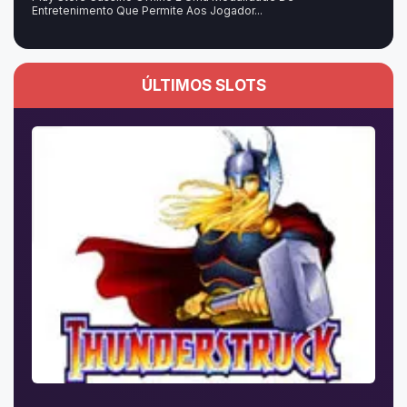
Entretenimento Que Permite Aos Jogador...
ÚLTIMOS SLOTS