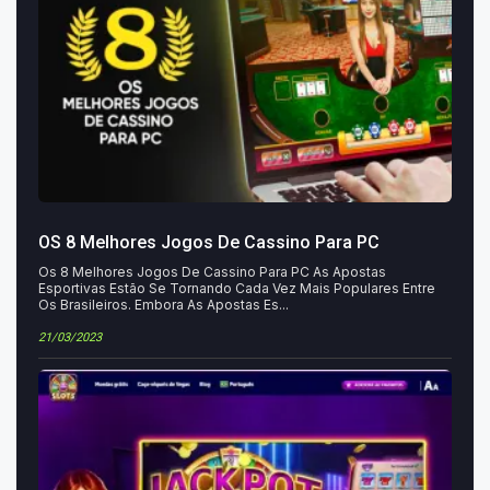
OS 8 Melhores Jogos De Cassino Para PC
Os 8 Melhores Jogos De Cassino Para PC As Apostas
Esportivas Estão Se Tornando Cada Vez Mais Populares Entre
Os Brasileiros. Embora As Apostas Es...
21/03/2023