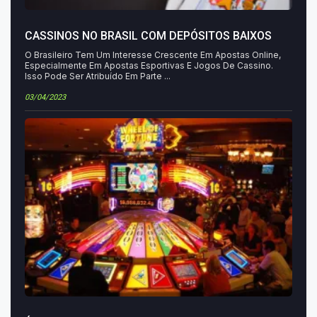
CASSINOS NO BRASIL COM DEPÓSITOS BAIXOS
O Brasileiro Tem Um Interesse Crescente Em Apostas Online,
Especialmente Em Apostas Esportivas E Jogos De Cassino.
Isso Pode Ser Atribuído Em Parte ...
03/04/2023