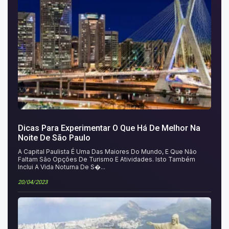
Dicas Para Experimentar O Que Há De Melhor Na
Noite De São Paulo
A Capital Paulista É Uma Das Maiores Do Mundo, E Que Não
Faltam São Opções De Turismo E Atividades. Isto Também
Inclui A Vida Noturna De S�...
20/04/2023