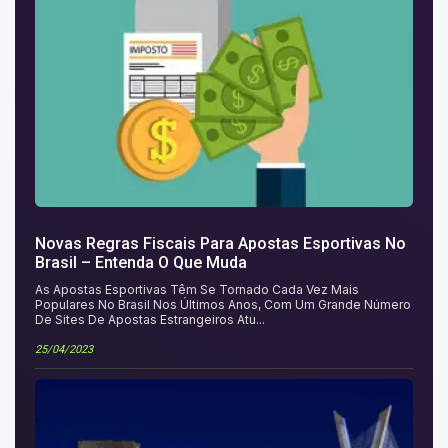
Novas Regras Fiscais Para Apostas Esportivas No
Brasil – Entenda O Que Muda
As Apostas Esportivas Têm Se Tornado Cada Vez Mais
Populares No Brasil Nos Últimos Anos, Com Um Grande Número
De Sites De Apostas Estrangeiros Atu...
25/04/2023