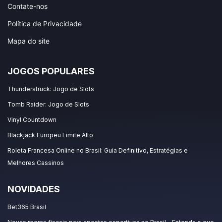
Contate-nos
Política de Privacidade
Mapa do site
JOGOS POPULARES
Thunderstruck: Jogo de Slots
Tomb Raider: Jogo de Slots
Vinyl Countdown
Blackjack Europeu Limite Alto
Roleta Francesa Online no Brasil: Guia Definitivo, Estratégias e
Melhores Cassinos
NOVIDADES
Bet365 Brasil