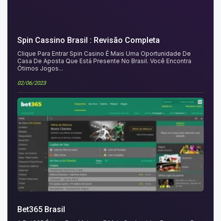
Spin Cassino Brasil : Revisão Completa
Clique Para Entrar Spin Casino É Mais Uma Oportunidade De
Casa De Aposta Que Está Presente No Brasil. Você Encontra
Ótimos Jogos...
02/06/2023
Bet365 Brasil