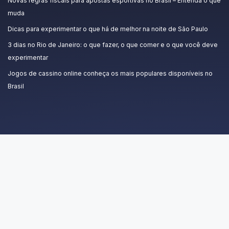
Novas regras fiscais para apostas esportivas no Brasil – Entenda o que
muda
Dicas para experimentar o que há de melhor na noite de São Paulo
3 dias no Rio de Janeiro: o que fazer, o que comer e o que você deve
experimentar
Jogos de cassino online conheça os mais populares disponíveis no
Brasil