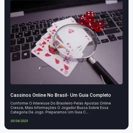
Cassinos Online No Brasil- Um Guia Completo
Conforme O Interesse Do Brasileiro Pelas Apostas Online
Cresce, Mais Informações O Jogador Busca Sobre Essa
Categoria De Jogo. Preparamos Um Guia C...
05/04/2023