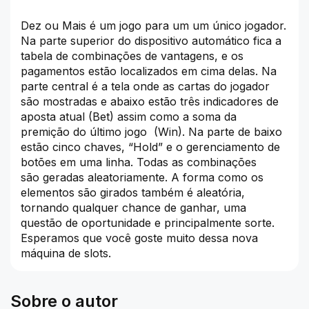
Dez ou Mais é um jogo para um um único jogador.
Na parte superior do dispositivo automático fica a
tabela de combinações de vantagens, e os
pagamentos estão localizados em cima delas. Na
parte central é a tela onde as cartas do jogador
são mostradas e abaixo estão três indicadores de
aposta atual (Bet) assim como a soma da
premição do último jogo (Win). Na parte de baixo
estão cinco chaves, “Hold” e o gerenciamento de
botões em uma linha. Todas as combinações
são geradas aleatoriamente. A forma como os
elementos são girados também é aleatória,
tornando qualquer chance de ganhar, uma
questão de oportunidade e principalmente sorte.
Esperamos que você goste muito dessa nova
máquina de slots.
Sobre o autor