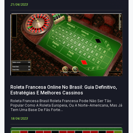
21/04/2023
Roleta Francesa Online No Brasil: Guia Definitivo,
Estratégias E Melhores Cassinos
Roleta Francesa Brasil Roleta Francesa Pode Não Ser Tão
Popular Como A Roleta Europeia, Ou A Norte-Americana, Mas Já
Tem Uma Base De Fãs Forte...
18/04/2023