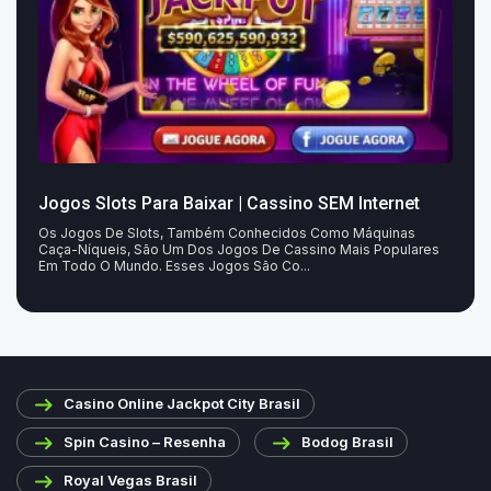
Jogos Slots Para Baixar | Cassino SEM Internet
Os Jogos De Slots, Também Conhecidos Como Máquinas
Caça-Níqueis, São Um Dos Jogos De Cassino Mais Populares
Em Todo O Mundo. Esses Jogos São Co...
Casino Online Jackpot City Brasil
Spin Casino – Resenha
Bodog Brasil
Royal Vegas Brasil