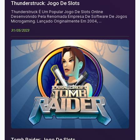
Thunderstruck: Jogo De Slots
Thunderstruck É Um Popular Jogo De Slots Online
Desenvolvido Pela Renomada Empresa De Software De Jogos
Microgaming. Lançado Originalmente Em 2004, ...
31/05/2023
Tomb Raider: Jogo De Slots