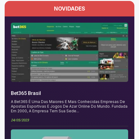
NOVIDADES
Bet365 Brasil
A Bet365 É Uma Das Maiores E Mais Conhecidas Empresas De
Apostas Esportivas E Jogos De Azar Online Do Mundo. Fundada
Em 2000, A Empresa Tem Sua Sede...
24/05/2023