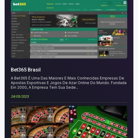
Bet365 Brasil
A Bet365 É Uma Das Maiores E Mais Conhecidas Empresas De
Apostas Esportivas E Jogos De Azar Online Do Mundo. Fundada
Em 2000, A Empresa Tem Sua Sede...
24/05/2023