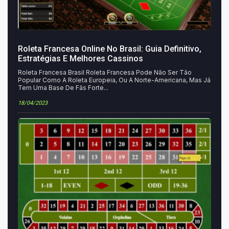
Roleta Francesa Online No Brasil: Guia Definitivo,
Estratégias E Melhores Cassinos
Roleta Francesa Brasil Roleta Francesa Pode Não Ser Tão
Popular Como A Roleta Europeia, Ou A Norte-Americana, Mas Já
Tem Uma Base De Fãs Forte...
18/04/2023