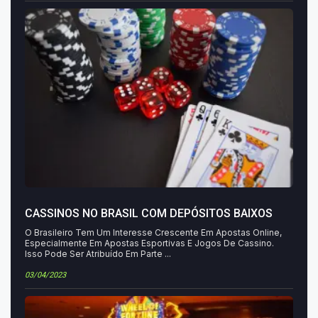
CASSINOS NO BRASIL COM DEPÓSITOS BAIXOS
O Brasileiro Tem Um Interesse Crescente Em Apostas Online,
Especialmente Em Apostas Esportivas E Jogos De Cassino.
Isso Pode Ser Atribuído Em Parte ...
03/04/2023