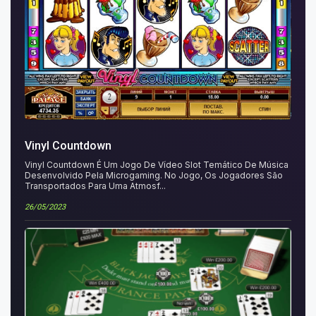
Vinyl Countdown
Vinyl Countdown É Um Jogo De Vídeo Slot Temático De Música
Desenvolvido Pela Microgaming. No Jogo, Os Jogadores São
Transportados Para Uma Atmosf...
26/05/2023