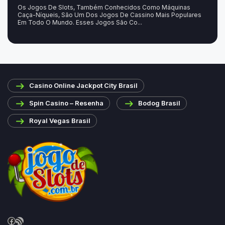
Os Jogos De Slots, Também Conhecidos Como Máquinas
Caça-Níqueis, São Um Dos Jogos De Cassino Mais Populares
Em Todo O Mundo. Esses Jogos São Co...
Casino Online Jackpot City Brasil
Spin Casino – Resenha
Bodog Brasil
Royal Vegas Brasil
Facebook
RSS Feed