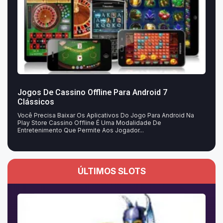
Jogos De Cassino Offline Para Android 7
Clássicos
Você Precisa Baixar Os Aplicativos Do Jogo Para Android Na
Play Store Cassino Offline É Uma Modalidade De
Entretenimento Que Permite Aos Jogador...
ÚLTIMOS SLOTS