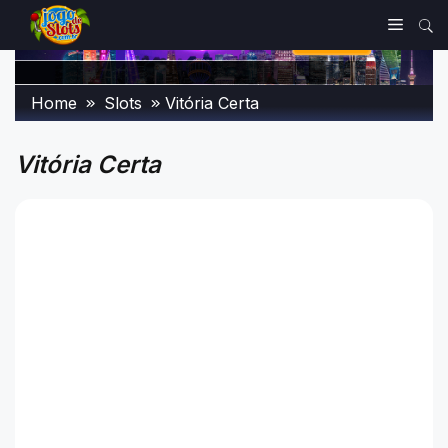
Skip
Menu
to
content
Home
Slots
Vitória Certa
Vitória Certa