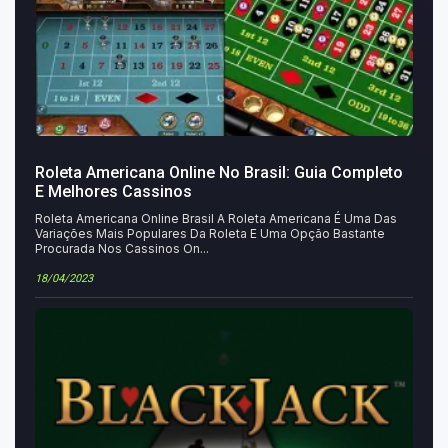
Roleta Americana Online No Brasil: Guia Completo
E Melhores Cassinos
Roleta Americana Online Brasil A Roleta Americana É Uma Das
Variações Mais Populares Da Roleta E Uma Opção Bastante
Procurada Nos Cassinos On...
18/04/2023