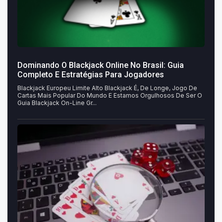
Dominando O Blackjack Online No Brasil: Guia
Completo E Estratégias Para Jogadores
Blackjack Europeu Limite Alto Blackjack É, De Longe, Jogo De
Cartas Mais Popular Do Mundo E Estamos Orgulhosos De Ser O
Guia Blackjack On-Line Gr...