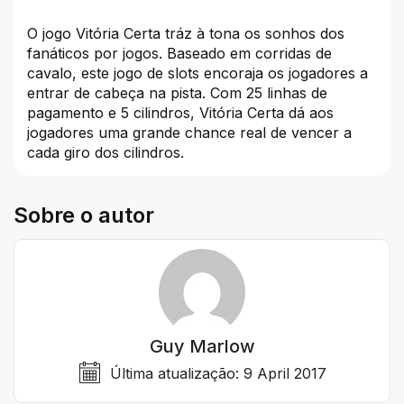
O jogo Vitória Certa tráz à tona os sonhos dos
fanáticos por jogos. Baseado em corridas de
cavalo, este jogo de slots encoraja os jogadores a
entrar de cabeça na pista. Com 25 linhas de
pagamento e 5 cilindros, Vitória Certa dá aos
jogadores uma grande chance real de vencer a
cada giro dos cilindros.
Sobre o autor
Guy Marlow
Última atualização:
9 April 2017