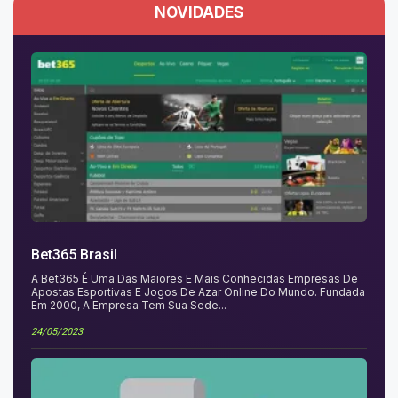
NOVIDADES
Bet365 Brasil
A Bet365 É Uma Das Maiores E Mais Conhecidas Empresas De
Apostas Esportivas E Jogos De Azar Online Do Mundo. Fundada
Em 2000, A Empresa Tem Sua Sede...
24/05/2023