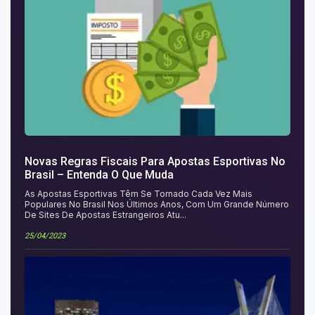
Novas Regras Fiscais Para Apostas Esportivas No
Brasil – Entenda O Que Muda
As Apostas Esportivas Têm Se Tornado Cada Vez Mais
Populares No Brasil Nos Últimos Anos, Com Um Grande Número
De Sites De Apostas Estrangeiros Atu...
25/04/2023