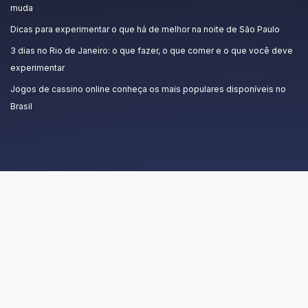
muda
Dicas para experimentar o que há de melhor na noite de São Paulo
3 dias no Rio de Janeiro: o que fazer, o que comer e o que você deve
experimentar
Jogos de cassino online conheça os mais populares disponíveis no
Brasil