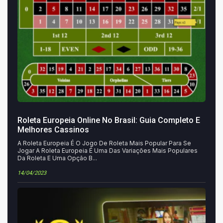
Roleta Europeia Online No Brasil: Guia Completo E
Melhores Cassinos
A Roleta Europeia É O Jogo De Roleta Mais Popular Para Se
Jogar A Roleta Europeia É Uma Das Variações Mais Populares
Da Roleta E Uma Opção B...
14/04/2023