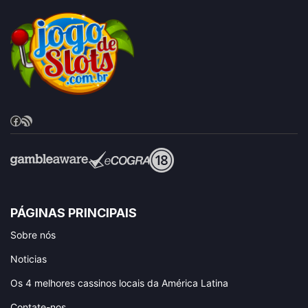
Facebook
RSS Feed
PÁGINAS PRINCIPAIS
Sobre nós
Noticias
Os 4 melhores cassinos locais da América Latina
Contate-nos