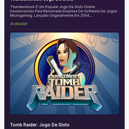
Thunderstruck É Um Popular Jogo De Slots Online
Desenvolvido Pela Renomada Empresa De Software De Jogos
Microgaming. Lançado Originalmente Em 2004, ...
31/05/2023
Tomb Raider: Jogo De Slots