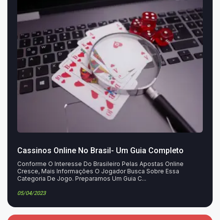
Cassinos Online No Brasil- Um Guia Completo
Conforme O Interesse Do Brasileiro Pelas Apostas Online
Cresce, Mais Informações O Jogador Busca Sobre Essa
Categoria De Jogo. Preparamos Um Guia C...
05/04/2023