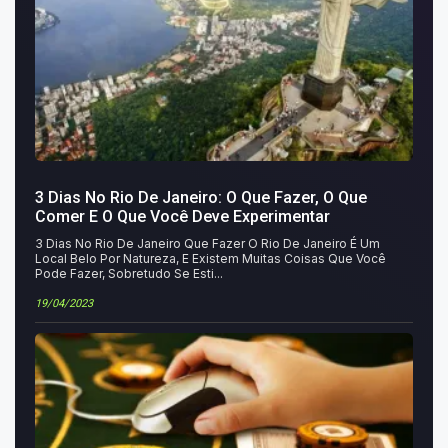
3 Dias No Rio De Janeiro: O Que Fazer, O Que
Comer E O Que Você Deve Experimentar
3 Dias No Rio De Janeiro Que Fazer O Rio De Janeiro É Um
Local Belo Por Natureza, E Existem Muitas Coisas Que Você
Pode Fazer, Sobretudo Se Esti...
19/04/2023