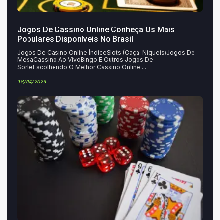
Jogos De Cassino Online Conheça Os Mais
Populares Disponíveis No Brasil
Jogos De Casino Online ÍndiceSlots (Caça-Níqueis)Jogos De
MesaCassino Ao VivoBingo E Outros Jogos De
SorteEscolhendo O Melhor Cassino Online ...
18/04/2023