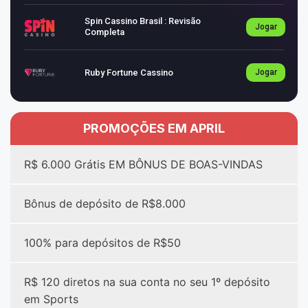
Spin Cassino Brasil : Revisão
Jogar
Completa
Ruby Fortune Cassino
Jogar
PROMOÇÕES EM APRIL
R$ 6.000 Grátis EM BÔNUS DE BOAS-VINDAS
Bônus de depósito de R$8.000
100% para depósitos de R$50
R$ 120 diretos na sua conta no seu 1º depósito
em Sports