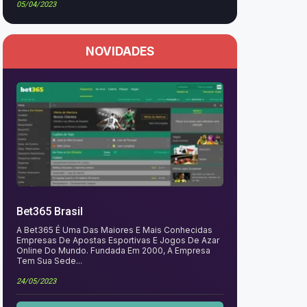
05/04/2023
NOVIDADES
Bet365 Brasil
A Bet365 É Uma Das Maiores E Mais Conhecidas
Empresas De Apostas Esportivas E Jogos De Azar
Online Do Mundo. Fundada Em 2000, A Empresa
Tem Sua Sede...
24/05/2023