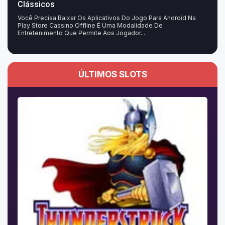
Clássicos
Você Precisa Baixar Os Aplicativos Do Jogo Para Android Na
Play Store Cassino Offline É Uma Modalidade De
Entretenimento Que Permite Aos Jogador...
ÚLTIMOS SLOTS