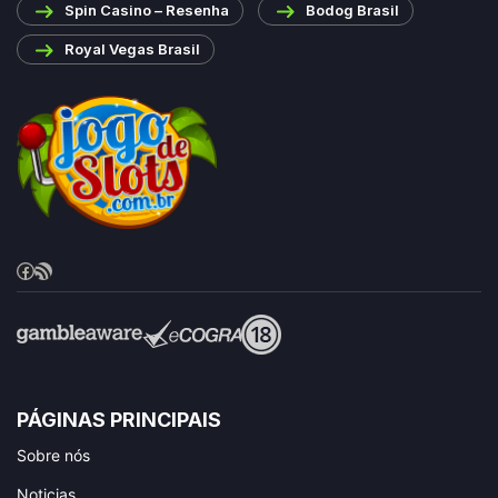
Spin Casino – Resenha
Bodog Brasil
Royal Vegas Brasil
Facebook
RSS Feed
PÁGINAS PRINCIPAIS
Sobre nós
Noticias