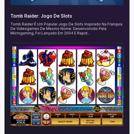
Tomb Raider: Jogo De Slots
Tomb Raider É Um Popular Jogo De Slots Inspirado Na Franquia
De Videogames De Mesmo Nome. Desenvolvido Pela
Microgaming, Foi Lançado Em 2004 E Rapid...