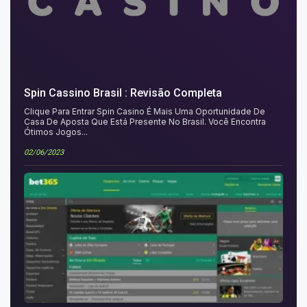
Spin Cassino Brasil : Revisão Completa
Clique Para Entrar Spin Casino É Mais Uma Oportunidade De
Casa De Aposta Que Está Presente No Brasil. Você Encontra
Ótimos Jogos...
02/06/2023