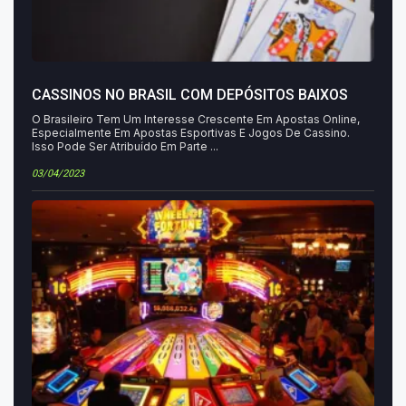
CASSINOS NO BRASIL COM DEPÓSITOS BAIXOS
O Brasileiro Tem Um Interesse Crescente Em Apostas Online,
Especialmente Em Apostas Esportivas E Jogos De Cassino.
Isso Pode Ser Atribuído Em Parte ...
03/04/2023