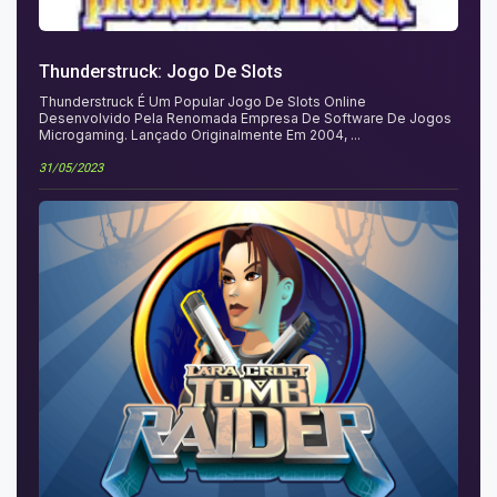
Thunderstruck: Jogo De Slots
Thunderstruck É Um Popular Jogo De Slots Online
Desenvolvido Pela Renomada Empresa De Software De Jogos
Microgaming. Lançado Originalmente Em 2004, ...
31/05/2023