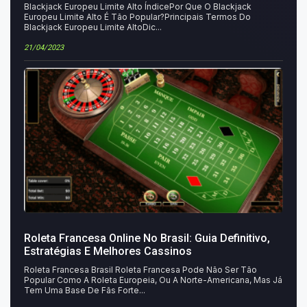
Blackjack Europeu Limite Alto ÍndicePor Que O Blackjack
Europeu Limite Alto É Tão Popular?Principais Termos Do
Blackjack Europeu Limite AltoDic...
21/04/2023
Roleta Francesa Online No Brasil: Guia Definitivo,
Estratégias E Melhores Cassinos
Roleta Francesa Brasil Roleta Francesa Pode Não Ser Tão
Popular Como A Roleta Europeia, Ou A Norte-Americana, Mas Já
Tem Uma Base De Fãs Forte...