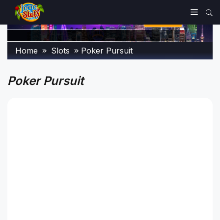
Skip
Menu
to
content
Home
Slots
Poker Pursuit
Poker Pursuit