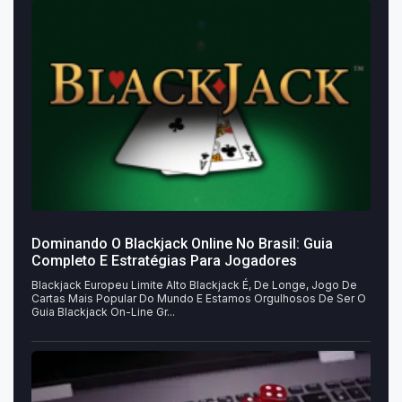
Dominando O Blackjack Online No Brasil: Guia
Completo E Estratégias Para Jogadores
Blackjack Europeu Limite Alto Blackjack É, De Longe, Jogo De
Cartas Mais Popular Do Mundo E Estamos Orgulhosos De Ser O
Guia Blackjack On-Line Gr...