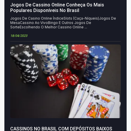
Jogos De Cassino Online Conheça Os Mais
Populares Disponíveis No Brasil
Jogos De Casino Online ÍndiceSlots (Caça-Níqueis)Jogos De
MesaCassino Ao VivoBingo E Outros Jogos De
SorteEscolhendo O Melhor Cassino Online ...
18/04/2023
CASSINOS NO BRASIL COM DEPÓSITOS BAIXOS