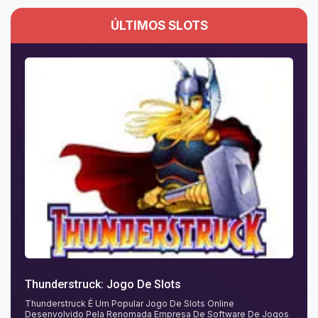
ÚLTIMOS SLOTS
Thunderstruck: Jogo De Slots
Thunderstruck É Um Popular Jogo De Slots Online
Desenvolvido Pela Renomada Empresa De Software De Jogos