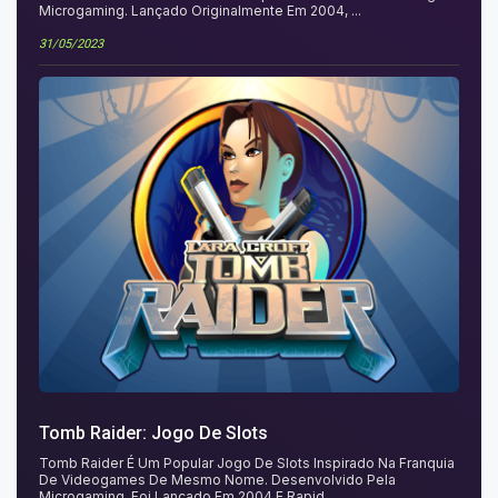
Microgaming. Lançado Originalmente Em 2004, ...
31/05/2023
Tomb Raider: Jogo De Slots
Tomb Raider É Um Popular Jogo De Slots Inspirado Na Franquia
De Videogames De Mesmo Nome. Desenvolvido Pela
Microgaming, Foi Lançado Em 2004 E Rapid...