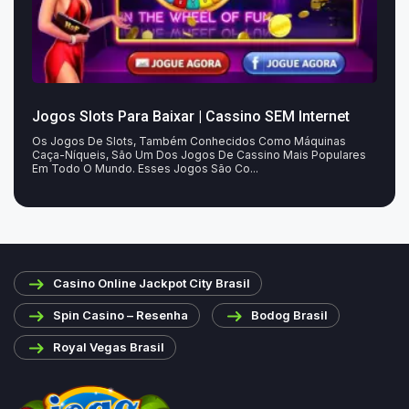
Jogos Slots Para Baixar | Cassino SEM Internet
Os Jogos De Slots, Também Conhecidos Como Máquinas
Caça-Níqueis, São Um Dos Jogos De Cassino Mais Populares
Em Todo O Mundo. Esses Jogos São Co...
Casino Online Jackpot City Brasil
Spin Casino – Resenha
Bodog Brasil
Royal Vegas Brasil