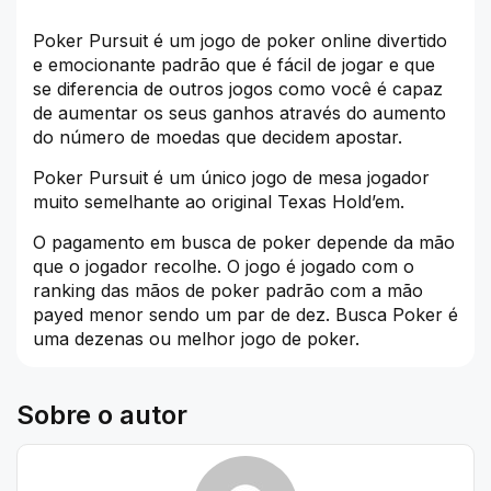
Poker Pursuit é um jogo de poker online divertido
e emocionante padrão que é fácil de jogar e que
se diferencia de outros jogos como você é capaz
de aumentar os seus ganhos através do aumento
do número de moedas que decidem apostar.
Poker Pursuit é um único jogo de mesa jogador
muito semelhante ao original Texas Hold’em.
O pagamento em busca de poker depende da mão
que o jogador recolhe. O jogo é jogado com o
ranking das mãos de poker padrão com a mão
payed menor sendo um par de dez. Busca Poker é
uma dezenas ou melhor jogo de poker.
Sobre o autor