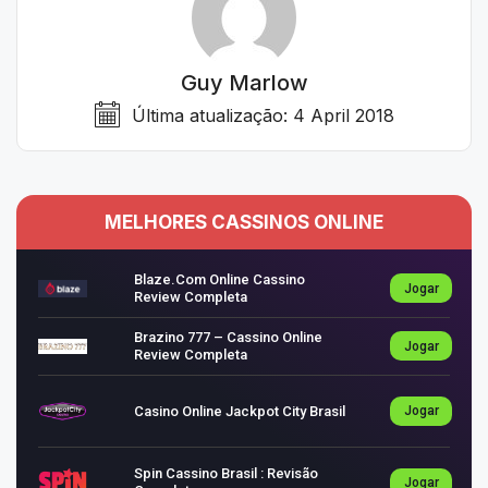
Guy Marlow
Última atualização:
4 April 2018
MELHORES CASSINOS ONLINE
Blaze.com Online Cassino
Jogar
Review Completa
Brazino 777 – Cassino Online
Jogar
Review Completa
Casino Online Jackpot City Brasil
Jogar
Spin Cassino Brasil : Revisão
Jogar