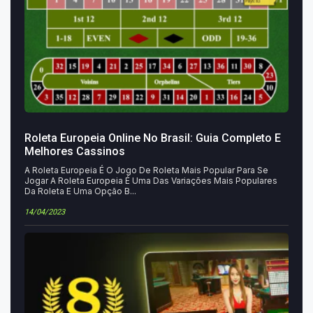
Roleta Europeia Online No Brasil: Guia Completo E
Melhores Cassinos
A Roleta Europeia É O Jogo De Roleta Mais Popular Para Se
Jogar A Roleta Europeia É Uma Das Variações Mais Populares
Da Roleta E Uma Opção B...
14/04/2023