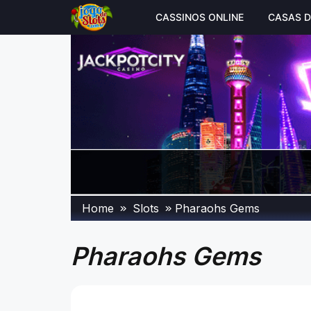
CASSINOS ONLINE
CASAS D
Skip
to
content
Home
Slots
Pharaohs Gems
Pharaohs Gems