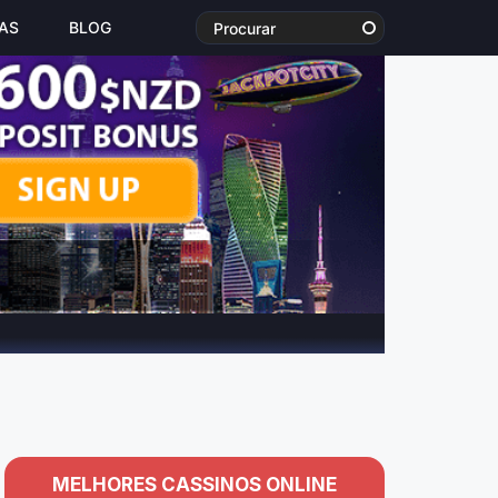
AS
BLOG
MELHORES CASSINOS ONLINE