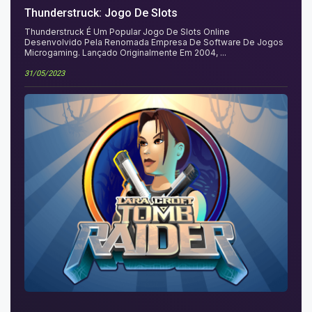
Thunderstruck: Jogo De Slots
Thunderstruck É Um Popular Jogo De Slots Online
Desenvolvido Pela Renomada Empresa De Software De Jogos
Microgaming. Lançado Originalmente Em 2004, ...
31/05/2023