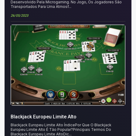
Desenvolvido Pela Microgaming. No Jogo, Os Jogadores São
Transportados Para Uma Atmosf...
26/05/2023
Blackjack Europeu Limite Alto
Blackjack Europeu Limite Alto ÍndicePor Que O Blackjack
Europeu Limite Alto É Tão Popular?Principais Termos Do
Blackjack Europeu Limite AltoDic...