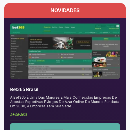
NOVIDADES
Bet365 Brasil
A Bet365 É Uma Das Maiores E Mais Conhecidas Empresas De
Apostas Esportivas E Jogos De Azar Online Do Mundo. Fundada
Em 2000, A Empresa Tem Sua Sede...
24/05/2023