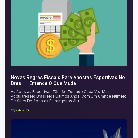
Novas Regras Fiscais Para Apostas Esportivas No
Brasil – Entenda O Que Muda
As Apostas Esportivas Têm Se Tornado Cada Vez Mais
Populares No Brasil Nos Últimos Anos, Com Um Grande Número
De Sites De Apostas Estrangeiros Atu...
25/04/2023