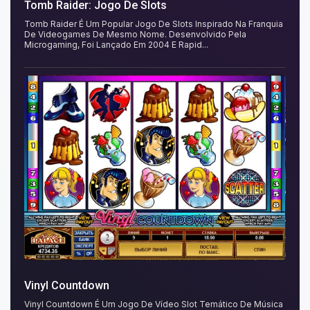
Tomb Raider: Jogo De Slots
Tomb Raider É Um Popular Jogo De Slots Inspirado Na Franquia
De Videogames De Mesmo Nome. Desenvolvido Pela
Microgaming, Foi Lançado Em 2004 E Rapid...
Vinyl Countdown
Vinyl Countdown É Um Jogo De Vídeo Slot Temático De Música