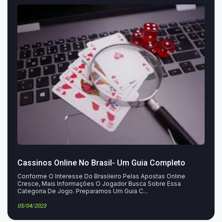
Cassinos Online No Brasil- Um Guia Completo
Conforme O Interesse Do Brasileiro Pelas Apostas Online
Cresce, Mais Informações O Jogador Busca Sobre Essa
Categoria De Jogo. Preparamos Um Guia C...
05/04/2023