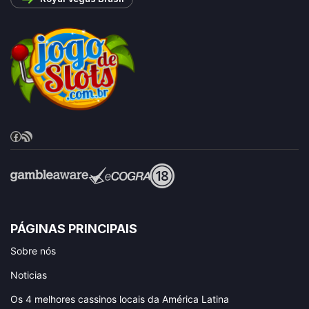
Facebook
RSS Feed
PÁGINAS PRINCIPAIS
Sobre nós
Noticias
Os 4 melhores cassinos locais da América Latina