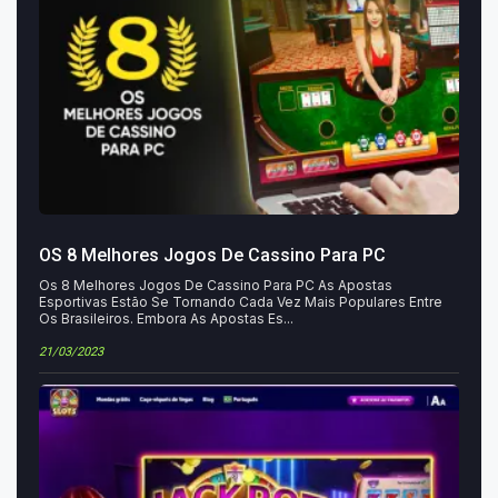
OS 8 Melhores Jogos De Cassino Para PC
Os 8 Melhores Jogos De Cassino Para PC As Apostas
Esportivas Estão Se Tornando Cada Vez Mais Populares Entre
Os Brasileiros. Embora As Apostas Es...
21/03/2023