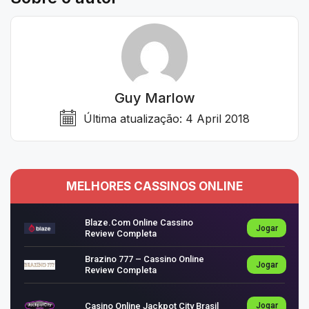
Guy Marlow
Última atualização:
4 April 2018
MELHORES CASSINOS ONLINE
Blaze.com Online Cassino
Jogar
Review Completa
Brazino 777 – Cassino Online
Jogar
Review Completa
Casino Online Jackpot City Brasil
Jogar