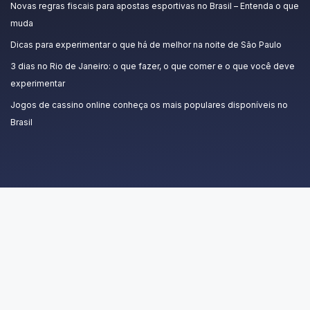
Novas regras fiscais para apostas esportivas no Brasil – Entenda o que
muda
Dicas para experimentar o que há de melhor na noite de São Paulo
3 dias no Rio de Janeiro: o que fazer, o que comer e o que você deve
experimentar
Jogos de cassino online conheça os mais populares disponíveis no
Brasil