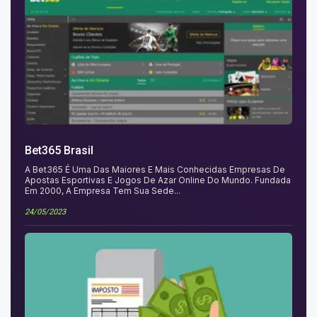
Bet365 Brasil
A Bet365 É Uma Das Maiores E Mais Conhecidas Empresas De
Apostas Esportivas E Jogos De Azar Online Do Mundo. Fundada
Em 2000, A Empresa Tem Sua Sede...
24/05/2023