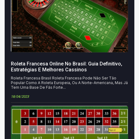
Roleta Francesa Online No Brasil: Guia Definitivo,
Estratégias E Melhores Cassinos
Roleta Francesa Brasil Roleta Francesa Pode Não Ser Tão
Popular Como A Roleta Europeia, Ou A Norte-Americana, Mas Já
Tem Uma Base De Fãs Forte...
18/04/2023