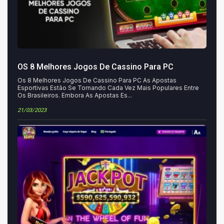
OS 8 Melhores Jogos De Cassino Para PC
Os 8 Melhores Jogos De Cassino Para PC As Apostas
Esportivas Estão Se Tornando Cada Vez Mais Populares Entre
Os Brasileiros. Embora As Apostas Es...
21/03/2023