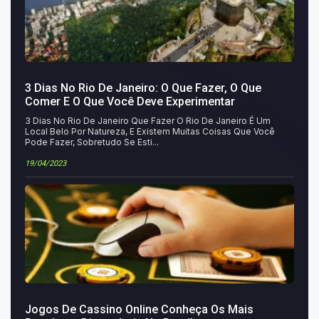
3 Dias No Rio De Janeiro: O Que Fazer, O Que
Comer E O Que Você Deve Experimentar
3 Dias No Rio De Janeiro Que Fazer O Rio De Janeiro É Um
Local Belo Por Natureza, E Existem Muitas Coisas Que Você
Pode Fazer, Sobretudo Se Esti...
19/04/2023
Jogos De Cassino Online Conheça Os Mais