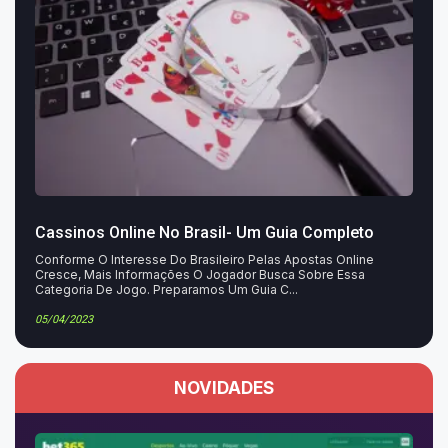
Cassinos Online No Brasil- Um Guia Completo
Conforme O Interesse Do Brasileiro Pelas Apostas Online
Cresce, Mais Informações O Jogador Busca Sobre Essa
Categoria De Jogo. Preparamos Um Guia C...
05/04/2023
NOVIDADES