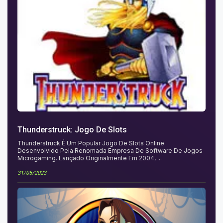
Thunderstruck: Jogo De Slots
Thunderstruck É Um Popular Jogo De Slots Online
Desenvolvido Pela Renomada Empresa De Software De Jogos
Microgaming. Lançado Originalmente Em 2004, ...
31/05/2023