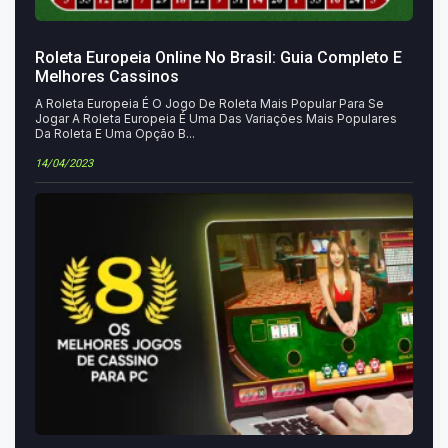
Roleta Europeia Online No Brasil: Guia Completo E
Melhores Cassinos
A Roleta Europeia É O Jogo De Roleta Mais Popular Para Se
Jogar A Roleta Europeia É Uma Das Variações Mais Populares
Da Roleta E Uma Opção B...
14/04/2023