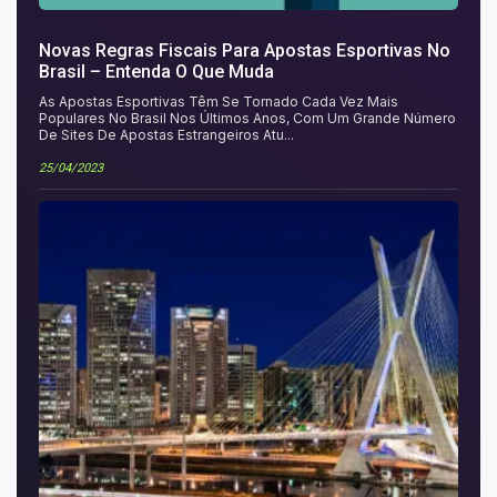
Novas Regras Fiscais Para Apostas Esportivas No
Brasil – Entenda O Que Muda
As Apostas Esportivas Têm Se Tornado Cada Vez Mais
Populares No Brasil Nos Últimos Anos, Com Um Grande Número
De Sites De Apostas Estrangeiros Atu...
25/04/2023