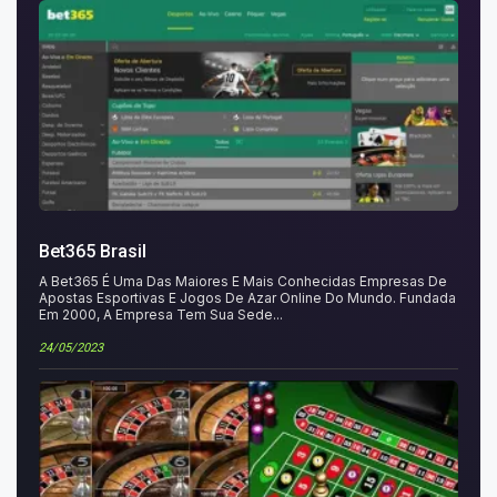
Bet365 Brasil
A Bet365 É Uma Das Maiores E Mais Conhecidas Empresas De
Apostas Esportivas E Jogos De Azar Online Do Mundo. Fundada
Em 2000, A Empresa Tem Sua Sede...
24/05/2023