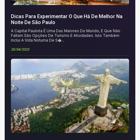
Dicas Para Experimentar O Que Há De Melhor Na
Noite De São Paulo
A Capital Paulista É Uma Das Maiores Do Mundo, E Que Não
Faltam São Opções De Turismo E Atividades. Isto Também
Inclui A Vida Noturna De S�...
20/04/2023