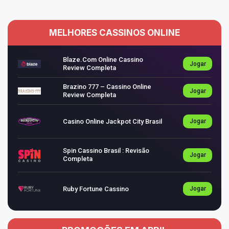
MELHORES CASSINOS ONLINE
Blaze.com Online Cassino
Jogar
Review Completa
Brazino 777 – Cassino Online
Jogar
Review Completa
Casino Online Jackpot City Brasil
Jogar
Spin Cassino Brasil : Revisão
Jogar
Completa
Ruby Fortune Cassino
Jogar