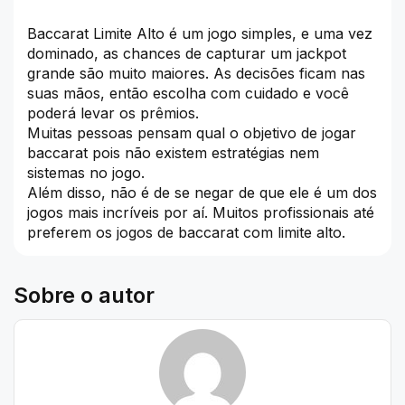
Baccarat Limite Alto é um jogo simples, e uma vez
dominado, as chances de capturar um jackpot
grande são muito maiores. As decisões ficam nas
suas mãos, então escolha com cuidado e você
poderá levar os prêmios.
Muitas pessoas pensam qual o objetivo de jogar
baccarat pois não existem estratégias nem
sistemas no jogo.
Além disso, não é de se negar de que ele é um dos
jogos mais incríveis por aí. Muitos profissionais até
preferem os jogos de baccarat com limite alto.
Sobre o autor