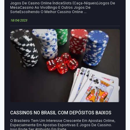
Jogos De Casino Online ÍndiceSlots (Caça-Níqueis)Jogos De
MesaCassino Ao VivoBingo E Outros Jogos De
SorteEscolhendo O Melhor Cassino Online ...
18/04/2023
CASSINOS NO BRASIL COM DEPÓSITOS BAIXOS
O Brasileiro Tem Um Interesse Crescente Em Apostas Online,
Especialmente Em Apostas Esportivas E Jogos De Cassino.
Isso Pode Ser Atribuído Em Parte ...