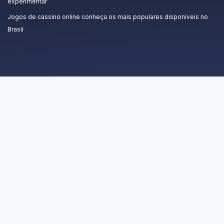
experimentar
Jogos de cassino online conheça os mais populares disponíveis no
Brasil