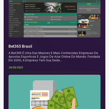
Bet365 Brasil
A Bet365 É Uma Das Maiores E Mais Conhecidas Empresas De
Apostas Esportivas E Jogos De Azar Online Do Mundo. Fundada
Em 2000, A Empresa Tem Sua Sede...
24/05/2023