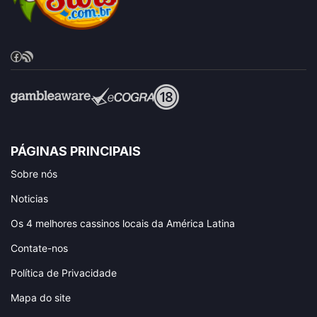
Facebook
RSS Feed
PÁGINAS PRINCIPAIS
Sobre nós
Noticias
Os 4 melhores cassinos locais da América Latina
Contate-nos
Política de Privacidade
Mapa do site