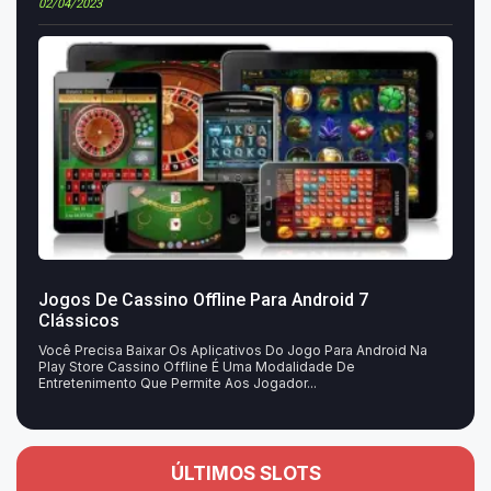
02/04/2023
Jogos De Cassino Offline Para Android 7
Clássicos
Você Precisa Baixar Os Aplicativos Do Jogo Para Android Na
Play Store Cassino Offline É Uma Modalidade De
Entretenimento Que Permite Aos Jogador...
ÚLTIMOS SLOTS