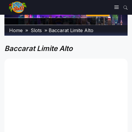
Skip
Menu
to
content
Home
Slots
Baccarat Limite Alto
Baccarat Limite Alto