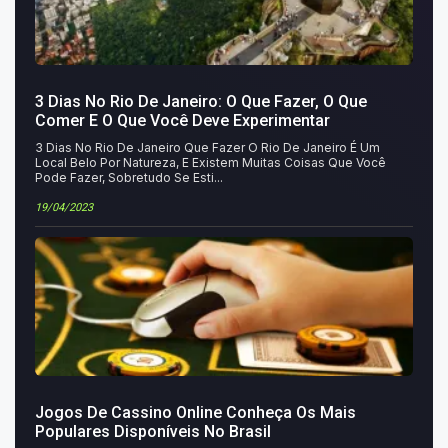
3 Dias No Rio De Janeiro: O Que Fazer, O Que
Comer E O Que Você Deve Experimentar
3 Dias No Rio De Janeiro Que Fazer O Rio De Janeiro É Um
Local Belo Por Natureza, E Existem Muitas Coisas Que Você
Pode Fazer, Sobretudo Se Esti...
19/04/2023
Jogos De Cassino Online Conheça Os Mais
Populares Disponíveis No Brasil