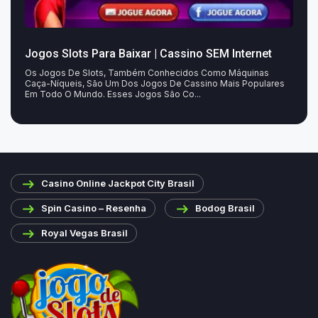
Jogos Slots Para Baixar | Cassino SEM Internet
Os Jogos De Slots, Também Conhecidos Como Máquinas
Caça-Níqueis, São Um Dos Jogos De Cassino Mais Populares
Em Todo O Mundo. Esses Jogos São Co...
Casino Online Jackpot City Brasil
Spin Casino – Resenha
Bodog Brasil
Royal Vegas Brasil