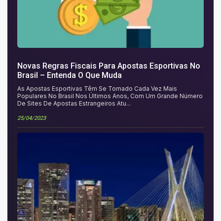
Novas Regras Fiscais Para Apostas Esportivas No
Brasil – Entenda O Que Muda
As Apostas Esportivas Têm Se Tornado Cada Vez Mais
Populares No Brasil Nos Últimos Anos, Com Um Grande Número
De Sites De Apostas Estrangeiros Atu...
25/04/2023