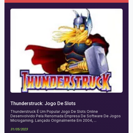
Thunderstruck: Jogo De Slots
Thunderstruck É Um Popular Jogo De Slots Online
Desenvolvido Pela Renomada Empresa De Software De Jogos
Microgaming. Lançado Originalmente Em 2004, ...
31/05/2023