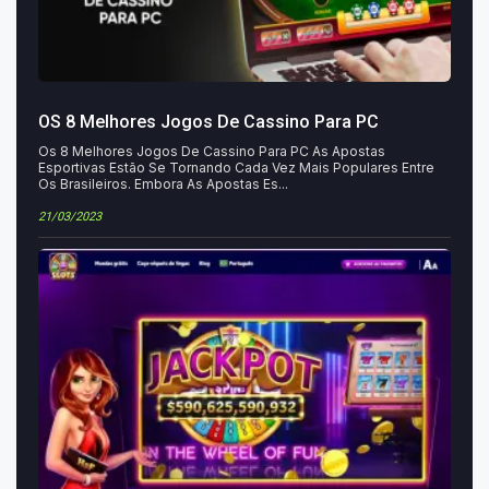
OS 8 Melhores Jogos De Cassino Para PC
Os 8 Melhores Jogos De Cassino Para PC As Apostas
Esportivas Estão Se Tornando Cada Vez Mais Populares Entre
Os Brasileiros. Embora As Apostas Es...
21/03/2023