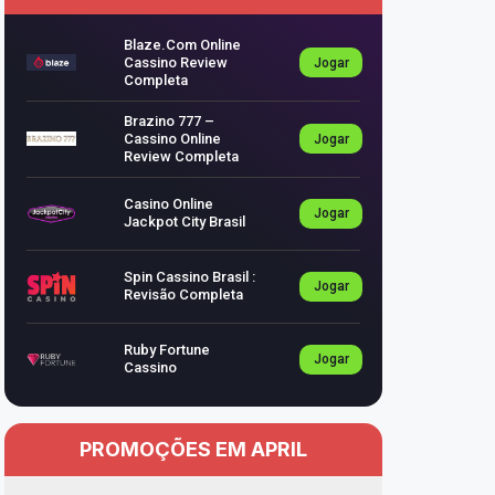
Blaze.com Online
Cassino Review
Jogar
Completa
Brazino 777 –
Cassino Online
Jogar
Review Completa
Casino Online
Jogar
Jackpot City Brasil
Spin Cassino Brasil :
Jogar
Revisão Completa
Ruby Fortune
Jogar
Cassino
PROMOÇÕES EM APRIL