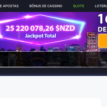
E APOSTAS
BÔNUS DE CASSINO
SLOTS
LOTERI