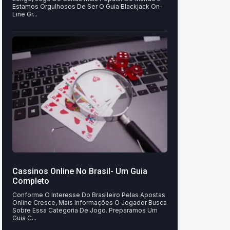
Estamos Orgulhosos De Ser O Guia Blackjack On-
Line Gr...
Cassinos Online No Brasil- Um Guia
Completo
Conforme O Interesse Do Brasileiro Pelas Apostas
Online Cresce, Mais Informações O Jogador Busca
Sobre Essa Categoria De Jogo. Preparamos Um
Guia C...