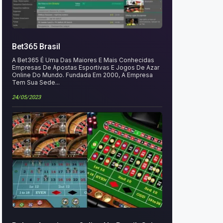
Bet365 Brasil
A Bet365 É Uma Das Maiores E Mais Conhecidas
Empresas De Apostas Esportivas E Jogos De Azar
Online Do Mundo. Fundada Em 2000, A Empresa
Tem Sua Sede...
24/05/2023