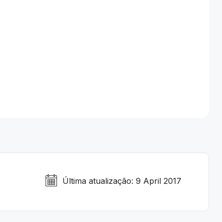
Última atualização:
9 April 2017