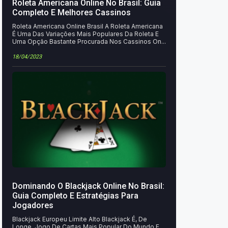
Roleta Americana Online No Brasil: Guia
Completo E Melhores Cassinos
Roleta Americana Online Brasil A Roleta Americana
É Uma Das Variações Mais Populares Da Roleta E
Uma Opção Bastante Procurada Nos Cassinos On...
18/04/2023
Dominando O Blackjack Online No Brasil:
Guia Completo E Estratégias Para
Jogadores
Blackjack Europeu Limite Alto Blackjack É, De
Longe, Jogo De Cartas Mais Popular Do Mundo E