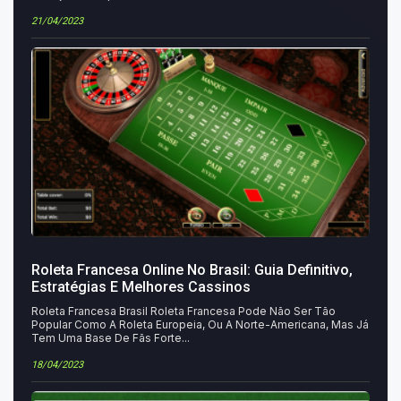
21/04/2023
Roleta Francesa Online No Brasil: Guia Definitivo,
Estratégias E Melhores Cassinos
Roleta Francesa Brasil Roleta Francesa Pode Não Ser Tão
Popular Como A Roleta Europeia, Ou A Norte-Americana, Mas Já
Tem Uma Base De Fãs Forte...
18/04/2023