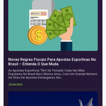
Novas Regras Fiscais Para Apostas Esportivas No
Brasil – Entenda O Que Muda
As Apostas Esportivas Têm Se Tornado Cada Vez Mais
Populares No Brasil Nos Últimos Anos, Com Um Grande Número
De Sites De Apostas Estrangeiros Atu...
25/04/2023