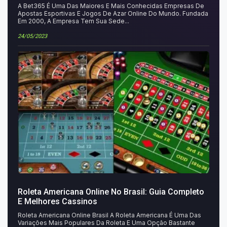
A Bet365 É Uma Das Maiores E Mais Conhecidas Empresas De
Apostas Esportivas E Jogos De Azar Online Do Mundo. Fundada
Em 2000, A Empresa Tem Sua Sede...
24/05/2023
Roleta Americana Online No Brasil: Guia Completo
E Melhores Cassinos
Roleta Americana Online Brasil A Roleta Americana É Uma Das
Variações Mais Populares Da Roleta E Uma Opção Bastante