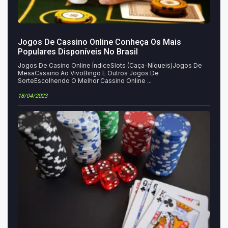
Jogos De Cassino Online Conheça Os Mais
Populares Disponíveis No Brasil
Jogos De Casino Online ÍndiceSlots (Caça-Níqueis)Jogos De
MesaCassino Ao VivoBingo E Outros Jogos De
SorteEscolhendo O Melhor Cassino Online ...
18/04/2023