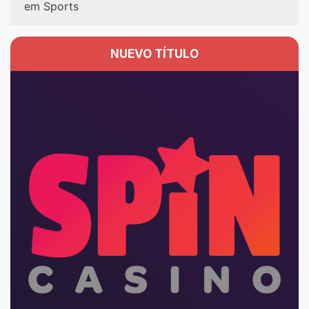
em Sports
NUEVO TÍTULO