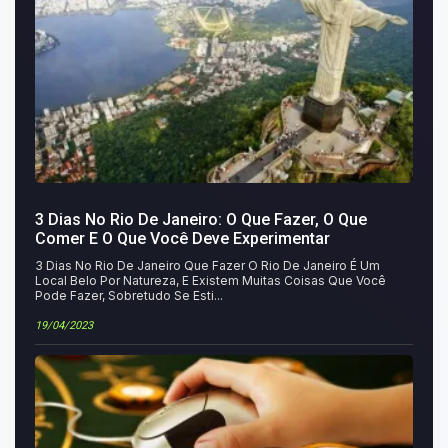
3 Dias No Rio De Janeiro: O Que Fazer, O Que
Comer E O Que Você Deve Experimentar
3 Dias No Rio De Janeiro Que Fazer O Rio De Janeiro É Um
Local Belo Por Natureza, E Existem Muitas Coisas Que Você
Pode Fazer, Sobretudo Se Esti...
19/04/2023