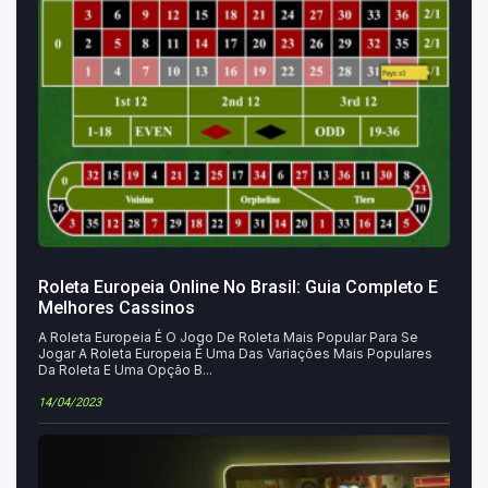
Roleta Europeia Online No Brasil: Guia Completo E
Melhores Cassinos
A Roleta Europeia É O Jogo De Roleta Mais Popular Para Se
Jogar A Roleta Europeia É Uma Das Variações Mais Populares
Da Roleta E Uma Opção B...
14/04/2023