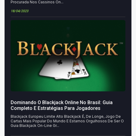
Procurada Nos Cassinos On...
18/04/2023
Dominando O Blackjack Online No Brasil: Guia
Completo E Estratégias Para Jogadores
Blackjack Europeu Limite Alto Blackjack É, De Longe, Jogo De
Cartas Mais Popular Do Mundo E Estamos Orgulhosos De Ser O
Guia Blackjack On-Line Gr...