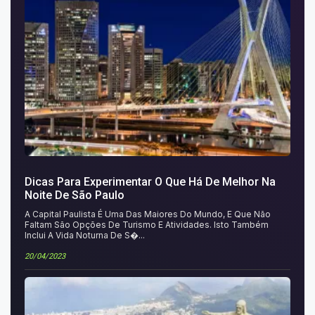
Dicas Para Experimentar O Que Há De Melhor Na
Noite De São Paulo
A Capital Paulista É Uma Das Maiores Do Mundo, E Que Não
Faltam São Opções De Turismo E Atividades. Isto Também
Inclui A Vida Noturna De S�...
20/04/2023