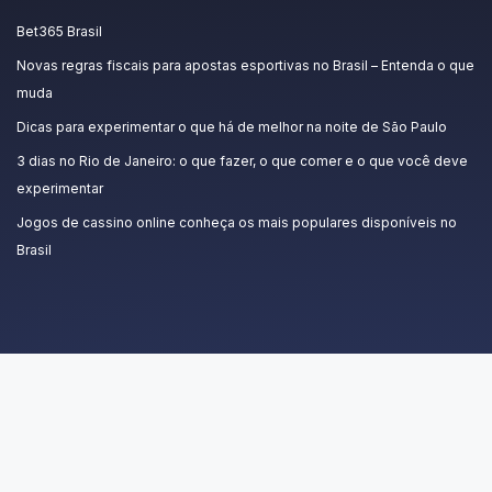
Bet365 Brasil
Novas regras fiscais para apostas esportivas no Brasil – Entenda o que
muda
Dicas para experimentar o que há de melhor na noite de São Paulo
3 dias no Rio de Janeiro: o que fazer, o que comer e o que você deve
experimentar
Jogos de cassino online conheça os mais populares disponíveis no
Brasil