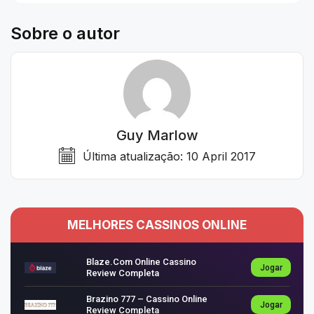
Sobre o autor
Guy Marlow
Última atualização:
10 April 2017
MELHORES CASSINOS ONLINE
Blaze.com Online Cassino
Jogar
Review Completa
Brazino 777 – Cassino Online
Jogar
Review Completa