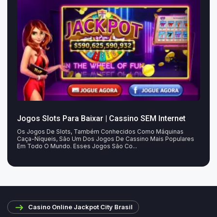
Jogos Slots Para Baixar | Cassino SEM Internet
Os Jogos De Slots, Também Conhecidos Como Máquinas
Caça-Níqueis, São Um Dos Jogos De Cassino Mais Populares
Em Todo O Mundo. Esses Jogos São Co...
Casino Online Jackpot City Brasil