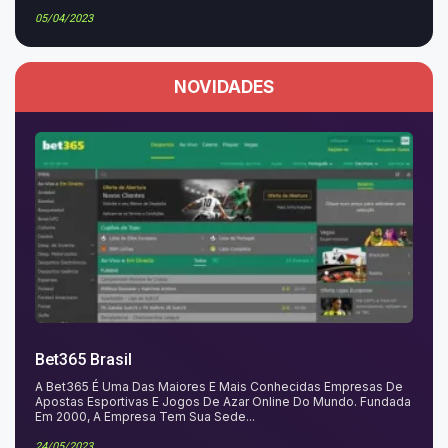
05/04/2023
NOVIDADES
Bet365 Brasil
A Bet365 É Uma Das Maiores E Mais Conhecidas Empresas De
Apostas Esportivas E Jogos De Azar Online Do Mundo. Fundada
Em 2000, A Empresa Tem Sua Sede...
24/05/2023