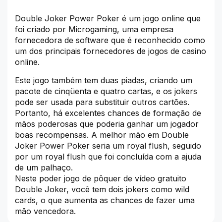
Double Joker Power Poker é um jogo online que
foi criado por Microgaming, uma empresa
fornecedora de software que é reconhecido como
um dos principais fornecedores de jogos de casino
online.
Este jogo também tem duas piadas, criando um
pacote de cinqüenta e quatro cartas, e os jokers
pode ser usada para substituir outros cartões.
Portanto, há excelentes chances de formação de
mãos poderosas que poderia ganhar um jogador
boas recompensas. A melhor mão em Double
Joker Power Poker seria um royal flush, seguido
por um royal flush que foi concluída com a ajuda
de um palhaço.
Neste poder jogo de pôquer de vídeo gratuito
Double Joker, você tem dois jokers como wild
cards, o que aumenta as chances de fazer uma
mão vencedora.