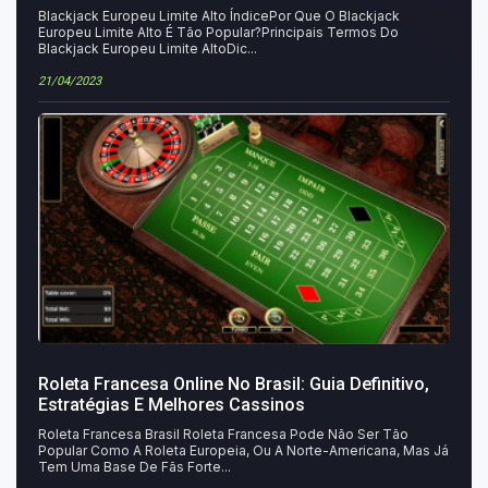
Blackjack Europeu Limite Alto ÍndicePor Que O Blackjack
Europeu Limite Alto É Tão Popular?Principais Termos Do
Blackjack Europeu Limite AltoDic...
21/04/2023
Roleta Francesa Online No Brasil: Guia Definitivo,
Estratégias E Melhores Cassinos
Roleta Francesa Brasil Roleta Francesa Pode Não Ser Tão
Popular Como A Roleta Europeia, Ou A Norte-Americana, Mas Já
Tem Uma Base De Fãs Forte...