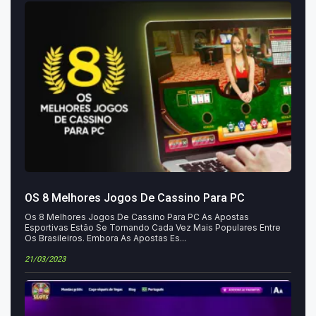
OS 8 Melhores Jogos De Cassino Para PC
Os 8 Melhores Jogos De Cassino Para PC As Apostas
Esportivas Estão Se Tornando Cada Vez Mais Populares Entre
Os Brasileiros. Embora As Apostas Es...
21/03/2023