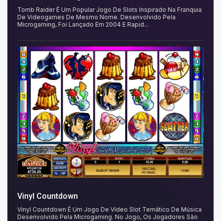
Tomb Raider É Um Popular Jogo De Slots Inspirado Na Franquia
De Videogames De Mesmo Nome. Desenvolvido Pela
Microgaming, Foi Lançado Em 2004 E Rapid...
Vinyl Countdown
Vinyl Countdown É Um Jogo De Vídeo Slot Temático De Música
Desenvolvido Pela Microgaming. No Jogo, Os Jogadores São