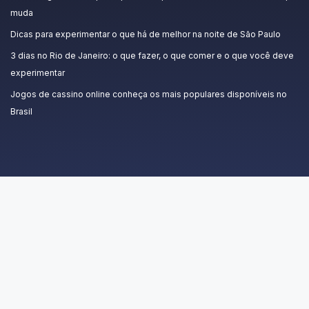
muda
Dicas para experimentar o que há de melhor na noite de São Paulo
3 dias no Rio de Janeiro: o que fazer, o que comer e o que você deve
experimentar
Jogos de cassino online conheça os mais populares disponíveis no
Brasil