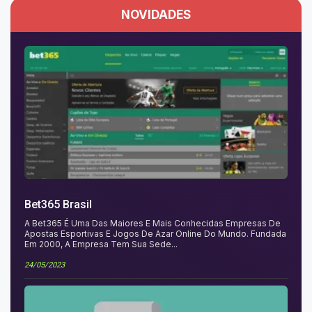
NOVIDADES
Bet365 Brasil
A Bet365 É Uma Das Maiores E Mais Conhecidas Empresas De
Apostas Esportivas E Jogos De Azar Online Do Mundo. Fundada
Em 2000, A Empresa Tem Sua Sede...
24/05/2023