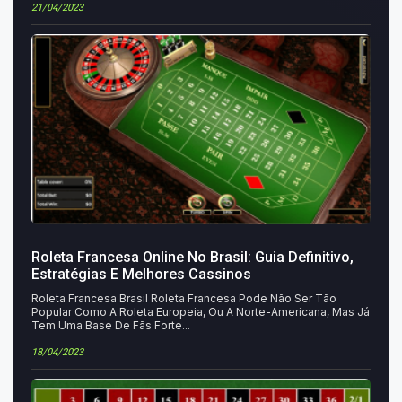
21/04/2023
Roleta Francesa Online No Brasil: Guia Definitivo,
Estratégias E Melhores Cassinos
Roleta Francesa Brasil Roleta Francesa Pode Não Ser Tão
Popular Como A Roleta Europeia, Ou A Norte-Americana, Mas Já
Tem Uma Base De Fãs Forte...
18/04/2023