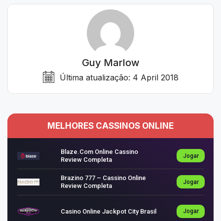
Guy Marlow
Última atualização:
4 April 2018
MELHORES CASSINOS ONLINE
Blaze.com Online Cassino
Jogar
Review Completa
Brazino 777 – Cassino Online
Jogar
Review Completa
Casino Online Jackpot City Brasil
Jogar