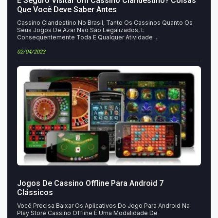
É Seguro Visitar Um Cassino Clandestino? Coisas
Que Você Deve Saber Antes
Cassino Clandestino No Brasil, Tanto Os Cassinos Quanto Os
Seus Jogos De Azar Não São Legalizados, E
Consequentemente Toda E Qualquer Atividade ...
02/04/2023
Jogos De Cassino Offline Para Android 7
Clássicos
Você Precisa Baixar Os Aplicativos Do Jogo Para Android Na
Play Store Cassino Offline É Uma Modalidade De