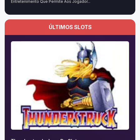
Entretenimento Que Permite Aos Jogador...
ÚLTIMOS SLOTS