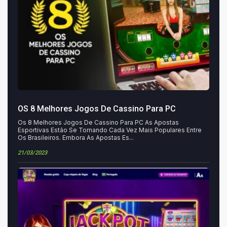
OS 8 Melhores Jogos De Cassino Para PC
Os 8 Melhores Jogos De Cassino Para PC As Apostas
Esportivas Estão Se Tornando Cada Vez Mais Populares Entre
Os Brasileiros. Embora As Apostas Es...
21/03/2023