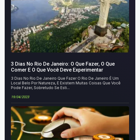
3 Dias No Rio De Janeiro: O Que Fazer, O Que
Comer E O Que Você Deve Experimentar
3 Dias No Rio De Janeiro Que Fazer O Rio De Janeiro É Um
Local Belo Por Natureza, E Existem Muitas Coisas Que Você
Pode Fazer, Sobretudo Se Esti...
19/04/2023