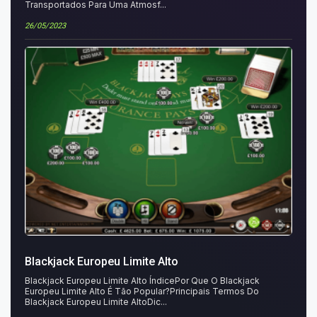
Transportados Para Uma Atmosf...
26/05/2023
Blackjack Europeu Limite Alto
Blackjack Europeu Limite Alto ÍndicePor Que O Blackjack
Europeu Limite Alto É Tão Popular?Principais Termos Do
Blackjack Europeu Limite AltoDic...