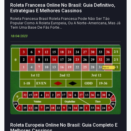
Roleta Francesa Online No Brasil: Guia Definitivo,
Estratégias E Melhores Cassinos
Roleta Francesa Brasil Roleta Francesa Pode Não Ser Tão
Popular Como A Roleta Europeia, Ou A Norte-Americana, Mas Já
Tem Uma Base De Fãs Forte...
18/04/2023
Roleta Europeia Online No Brasil: Guia Completo E
Melhores Cassinos