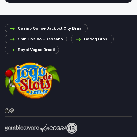
Casino Online Jackpot City Brasil
Spin Casino – Resenha
Bodog Brasil
Royal Vegas Brasil
Facebook
RSS Feed