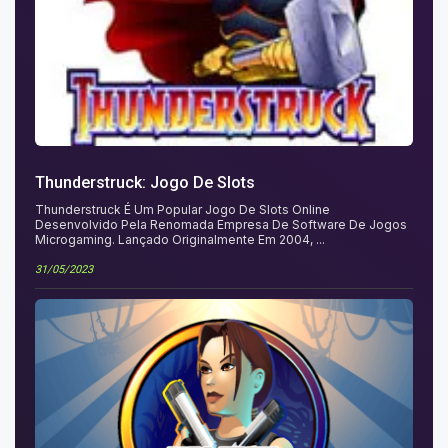
Thunderstruck: Jogo De Slots
Thunderstruck É Um Popular Jogo De Slots Online
Desenvolvido Pela Renomada Empresa De Software De Jogos
Microgaming. Lançado Originalmente Em 2004, ...
31/05/2023