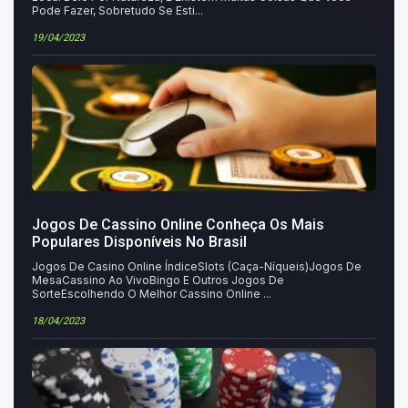
Pode Fazer, Sobretudo Se Esti...
19/04/2023
Jogos De Cassino Online Conheça Os Mais
Populares Disponíveis No Brasil
Jogos De Casino Online ÍndiceSlots (Caça-Níqueis)Jogos De
MesaCassino Ao VivoBingo E Outros Jogos De
SorteEscolhendo O Melhor Cassino Online ...
18/04/2023