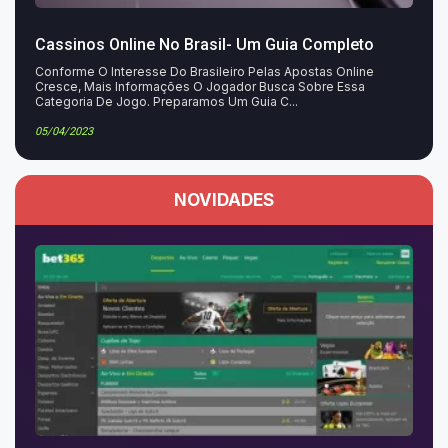
Cassinos Online No Brasil- Um Guia Completo
Conforme O Interesse Do Brasileiro Pelas Apostas Online
Cresce, Mais Informações O Jogador Busca Sobre Essa
Categoria De Jogo. Preparamos Um Guia C...
05/04/2023
NOVIDADES