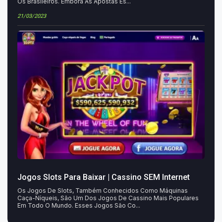
Os Brasileiros. Embora As Apostas Es...
21/03/2023
Jogos Slots Para Baixar | Cassino SEM Internet
Os Jogos De Slots, Também Conhecidos Como Máquinas
Caça-Níqueis, São Um Dos Jogos De Cassino Mais Populares
Em Todo O Mundo. Esses Jogos São Co...