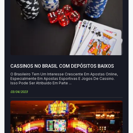
CASSINOS NO BRASIL COM DEPÓSITOS BAIXOS
O Brasileiro Tem Um Interesse Crescente Em Apostas Online,
Especialmente Em Apostas Esportivas E Jogos De Cassino.
Isso Pode Ser Atribuído Em Parte ...
03/04/2023