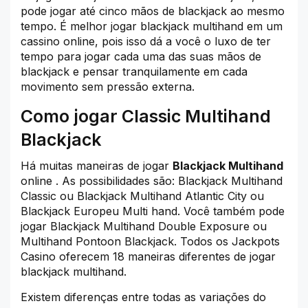
pode jogar até cinco mãos de blackjack ao mesmo
tempo. É melhor jogar blackjack multihand em um
cassino online, pois isso dá a você o luxo de ter
tempo para jogar cada uma das suas mãos de
blackjack e pensar tranquilamente em cada
movimento sem pressão externa.
Como jogar Classic Multihand
Blackjack
Há muitas maneiras de jogar
Blackjack Multihand
online . As possibilidades são: Blackjack Multihand
Classic ou Blackjack Multihand Atlantic City ou
Blackjack Europeu Multi hand. Você também pode
jogar Blackjack Multihand Double Exposure ou
Multihand Pontoon Blackjack. Todos os Jackpots
Casino oferecem 18 maneiras diferentes de jogar
blackjack multihand.
Existem diferenças entre todas as variações do