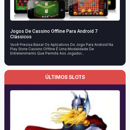
Jogos De Cassino Offline Para Android 7
Clássicos
Você Precisa Baixar Os Aplicativos Do Jogo Para Android Na
Play Store Cassino Offline É Uma Modalidade De
Entretenimento Que Permite Aos Jogador...
ÚLTIMOS SLOTS