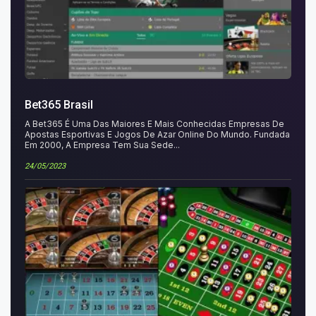
Bet365 Brasil
A Bet365 É Uma Das Maiores E Mais Conhecidas Empresas De
Apostas Esportivas E Jogos De Azar Online Do Mundo. Fundada
Em 2000, A Empresa Tem Sua Sede...
24/05/2023