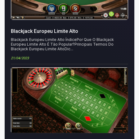
Blackjack Europeu Limite Alto
Blackjack Europeu Limite Alto ÍndicePor Que O Blackjack
Europeu Limite Alto É Tão Popular?Principais Termos Do
Blackjack Europeu Limite AltoDic...
21/04/2023