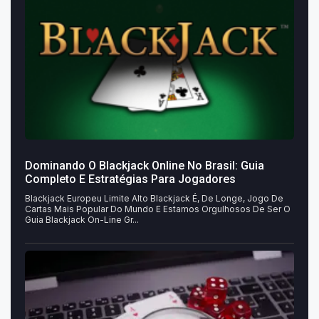
Dominando O Blackjack Online No Brasil: Guia
Completo E Estratégias Para Jogadores
Blackjack Europeu Limite Alto Blackjack É, De Longe, Jogo De
Cartas Mais Popular Do Mundo E Estamos Orgulhosos De Ser O
Guia Blackjack On-Line Gr...