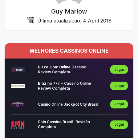
Guy Marlow
Última atualização:
4 April 2018
MELHORES CASSINOS ONLINE
Blaze.com Online Cassino
Jogar
Review Completa
Brazino 777 – Cassino Online
Jogar
Review Completa
Casino Online Jackpot City Brasil
Jogar
Spin Cassino Brasil : Revisão
Jogar
Completa