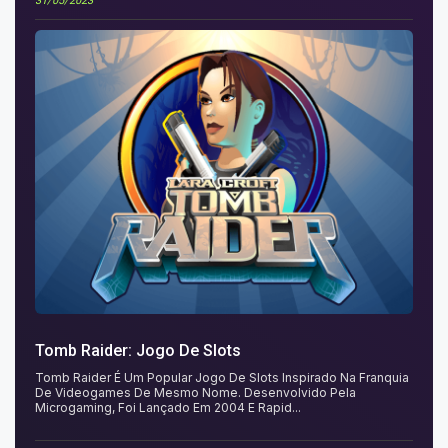
31/05/2023
Tomb Raider: Jogo De Slots
Tomb Raider É Um Popular Jogo De Slots Inspirado Na Franquia
De Videogames De Mesmo Nome. Desenvolvido Pela
Microgaming, Foi Lançado Em 2004 E Rapid...