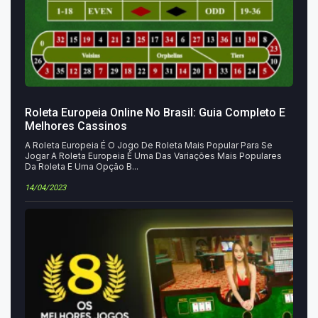
Roleta Europeia Online No Brasil: Guia Completo E
Melhores Cassinos
A Roleta Europeia É O Jogo De Roleta Mais Popular Para Se
Jogar A Roleta Europeia É Uma Das Variações Mais Populares
Da Roleta E Uma Opção B...
14/04/2023