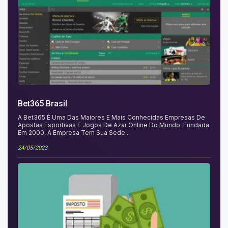
Bet365 Brasil
A Bet365 É Uma Das Maiores E Mais Conhecidas Empresas De
Apostas Esportivas E Jogos De Azar Online Do Mundo. Fundada
Em 2000, A Empresa Tem Sua Sede...
24/05/2023