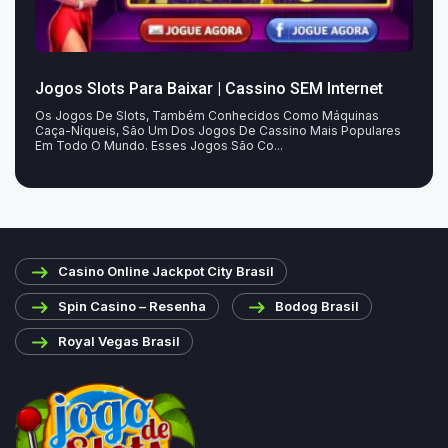
Jogos Slots Para Baixar | Cassino SEM Internet
Os Jogos De Slots, Também Conhecidos Como Máquinas
Caça-Níqueis, São Um Dos Jogos De Cassino Mais Populares
Em Todo O Mundo. Esses Jogos São Co...
Casino Online Jackpot City Brasil
Spin Casino – Resenha
Bodog Brasil
Royal Vegas Brasil