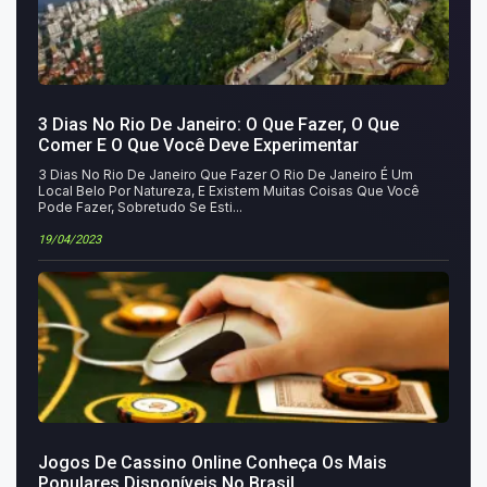
3 Dias No Rio De Janeiro: O Que Fazer, O Que
Comer E O Que Você Deve Experimentar
3 Dias No Rio De Janeiro Que Fazer O Rio De Janeiro É Um
Local Belo Por Natureza, E Existem Muitas Coisas Que Você
Pode Fazer, Sobretudo Se Esti...
19/04/2023
Jogos De Cassino Online Conheça Os Mais
Populares Disponíveis No Brasil