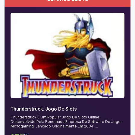
Thunderstruck: Jogo De Slots
Thunderstruck É Um Popular Jogo De Slots Online
Desenvolvido Pela Renomada Empresa De Software De Jogos
Microgaming. Lançado Originalmente Em 2004, ...