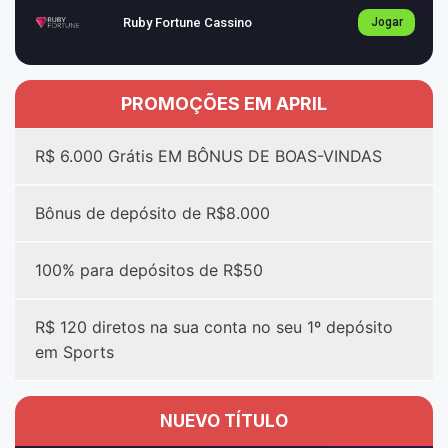
Ruby Fortune Cassino
Jogar
PROMOÇÕES EM APRIL
R$ 6.000 Grátis EM BÔNUS DE BOAS-VINDAS
Bônus de depósito de R$8.000
100% para depósitos de R$50
R$ 120 diretos na sua conta no seu 1º depósito
em Sports
NUEVO TÍTULO