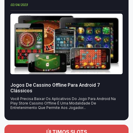
02/04/2023
Jogos De Cassino Offline Para Android 7
Clássicos
Você Precisa Baixar Os Aplicativos Do Jogo Para Android Na
Play Store Cassino Offline É Uma Modalidade De
Entretenimento Que Permite Aos Jogador...
ÚLTIMOS SLOTS