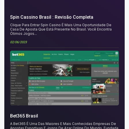
Spin Cassino Brasil : Revisão Completa
Clique Para Entrar Spin Casino É Mais Uma Oportunidade De
Casa De Aposta Que Está Presente No Brasil. Você Encontra
Ótimos Jogos...
02/06/2023
Bet365 Brasil
A Bet365 É Uma Das Maiores E Mais Conhecidas Empresas De
Apostas Esportivas E Jogos De Azar Online Do Mundo. Fundada