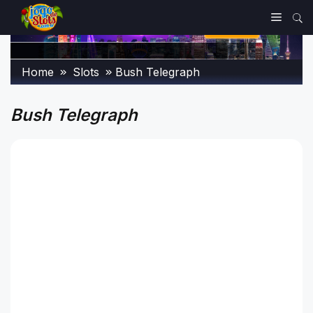
Skip
Menu
to
content
Home
Slots
Bush Telegraph
Bush Telegraph