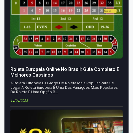
Roleta Europeia Online No Brasil: Guia Completo E
Melhores Cassinos
A Roleta Europeia É O Jogo De Roleta Mais Popular Para Se
Jogar A Roleta Europeia É Uma Das Variações Mais Populares
Da Roleta E Uma Opção B...
14/04/2023