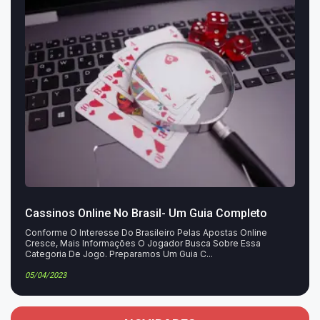
Cassinos Online No Brasil- Um Guia Completo
Conforme O Interesse Do Brasileiro Pelas Apostas Online
Cresce, Mais Informações O Jogador Busca Sobre Essa
Categoria De Jogo. Preparamos Um Guia C...
05/04/2023