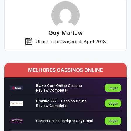
Guy Marlow
Última atualização:
4 April 2018
MELHORES CASSINOS ONLINE
Blaze.com Online Cassino
Jogar
Review Completa
Brazino 777 – Cassino Online
Jogar
Review Completa
Casino Online Jackpot City Brasil
Jogar