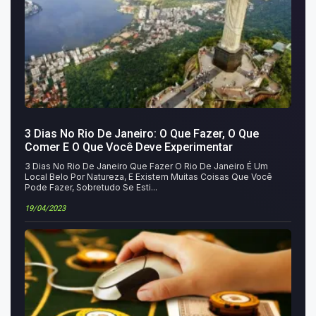
3 Dias No Rio De Janeiro: O Que Fazer, O Que
Comer E O Que Você Deve Experimentar
3 Dias No Rio De Janeiro Que Fazer O Rio De Janeiro É Um
Local Belo Por Natureza, E Existem Muitas Coisas Que Você
Pode Fazer, Sobretudo Se Esti...
19/04/2023