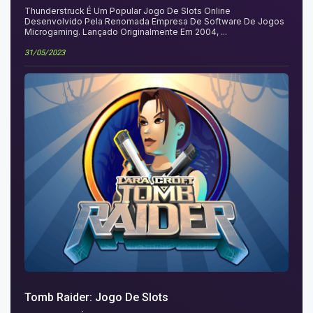
Thunderstruck É Um Popular Jogo De Slots Online
Desenvolvido Pela Renomada Empresa De Software De Jogos
Microgaming. Lançado Originalmente Em 2004, ...
31/05/2023
Tomb Raider: Jogo De Slots