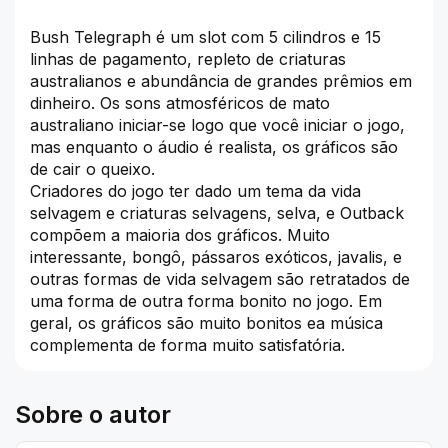
Bush Telegraph é um slot com 5 cilindros e 15
linhas de pagamento, repleto de criaturas
australianos e abundância de grandes prêmios em
dinheiro. Os sons atmosféricos de mato
australiano iniciar-se logo que você iniciar o jogo,
mas enquanto o áudio é realista, os gráficos são
de cair o queixo.
Criadores do jogo ter dado um tema da vida
selvagem e criaturas selvagens, selva, e Outback
compõem a maioria dos gráficos. Muito
interessante, bongô, pássaros exóticos, javalis, e
outras formas de vida selvagem são retratados de
uma forma de outra forma bonito no jogo. Em
geral, os gráficos são muito bonitos ea música
complementa de forma muito satisfatória.
Sobre o autor