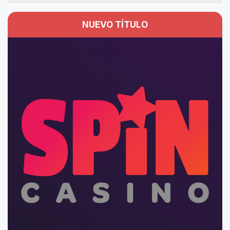
NUEVO TÍTULO