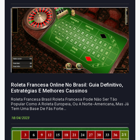
Roleta Francesa Online No Brasil: Guia Definitivo,
Estratégias E Melhores Cassinos
Roleta Francesa Brasil Roleta Francesa Pode Não Ser Tão
Popular Como A Roleta Europeia, Ou A Norte-Americana, Mas Já
Tem Uma Base De Fãs Forte...
18/04/2023