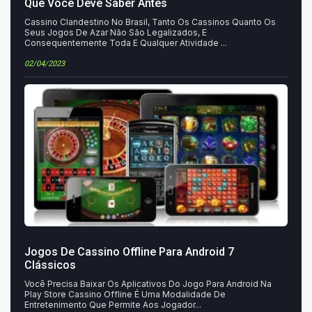
Que Você Deve Saber Antes
Cassino Clandestino No Brasil, Tanto Os Cassinos Quanto Os
Seus Jogos De Azar Não São Legalizados, E
Consequentemente Toda E Qualquer Atividade ...
02/04/2023
Jogos De Cassino Offline Para Android 7
Clássicos
Você Precisa Baixar Os Aplicativos Do Jogo Para Android Na
Play Store Cassino Offline É Uma Modalidade De
Entretenimento Que Permite Aos Jogador...