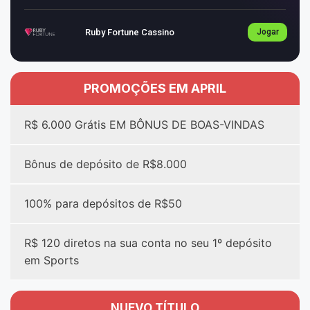
Ruby Fortune Cassino
Jogar
PROMOÇÕES EM APRIL
R$ 6.000 Grátis EM BÔNUS DE BOAS-VINDAS
Bônus de depósito de R$8.000
100% para depósitos de R$50
R$ 120 diretos na sua conta no seu 1º depósito
em Sports
NUEVO TÍTULO