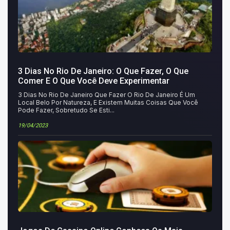
3 Dias No Rio De Janeiro: O Que Fazer, O Que
Comer E O Que Você Deve Experimentar
3 Dias No Rio De Janeiro Que Fazer O Rio De Janeiro É Um
Local Belo Por Natureza, E Existem Muitas Coisas Que Você
Pode Fazer, Sobretudo Se Esti...
19/04/2023