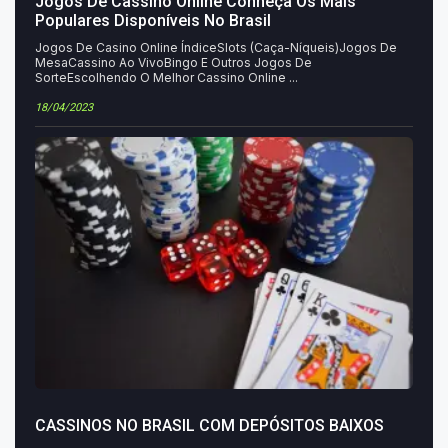
Jogos De Cassino Online Conheça Os Mais
Populares Disponíveis No Brasil
Jogos De Casino Online ÍndiceSlots (Caça-Níqueis)Jogos De
MesaCassino Ao VivoBingo E Outros Jogos De
SorteEscolhendo O Melhor Cassino Online ...
18/04/2023
CASSINOS NO BRASIL COM DEPÓSITOS BAIXOS