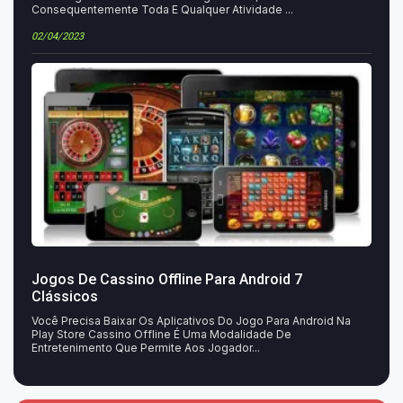
Consequentemente Toda E Qualquer Atividade ...
02/04/2023
Jogos De Cassino Offline Para Android 7
Clássicos
Você Precisa Baixar Os Aplicativos Do Jogo Para Android Na
Play Store Cassino Offline É Uma Modalidade De
Entretenimento Que Permite Aos Jogador...