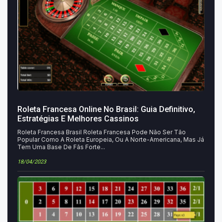
Roleta Francesa Online No Brasil: Guia Definitivo,
Estratégias E Melhores Cassinos
Roleta Francesa Brasil Roleta Francesa Pode Não Ser Tão
Popular Como A Roleta Europeia, Ou A Norte-Americana, Mas Já
Tem Uma Base De Fãs Forte...
18/04/2023