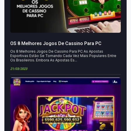
OS 8 Melhores Jogos De Cassino Para PC
Os 8 Melhores Jogos De Cassino Para PC As Apostas
Esportivas Estão Se Tornando Cada Vez Mais Populares Entre
Os Brasileiros. Embora As Apostas Es...
21/03/2023