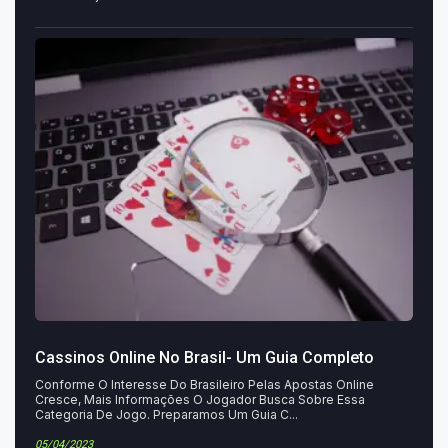
Cassinos Online No Brasil- Um Guia Completo
Conforme O Interesse Do Brasileiro Pelas Apostas Online
Cresce, Mais Informações O Jogador Busca Sobre Essa
Categoria De Jogo. Preparamos Um Guia C...
05/04/2023