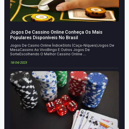
Jogos De Cassino Online Conheça Os Mais
Populares Disponíveis No Brasil
Jogos De Casino Online ÍndiceSlots (Caça-Níqueis)Jogos De
MesaCassino Ao VivoBingo E Outros Jogos De
SorteEscolhendo O Melhor Cassino Online ...
18/04/2023