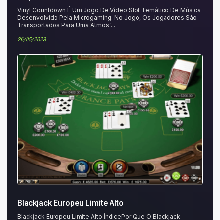
Vinyl Countdown É Um Jogo De Vídeo Slot Temático De Música
Desenvolvido Pela Microgaming. No Jogo, Os Jogadores São
Transportados Para Uma Atmosf...
26/05/2023
Blackjack Europeu Limite Alto
Blackjack Europeu Limite Alto ÍndicePor Que O Blackjack