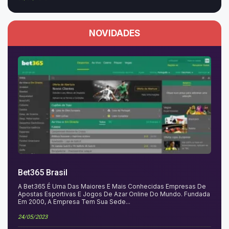
NOVIDADES
Bet365 Brasil
A Bet365 É Uma Das Maiores E Mais Conhecidas Empresas De
Apostas Esportivas E Jogos De Azar Online Do Mundo. Fundada
Em 2000, A Empresa Tem Sua Sede...
24/05/2023