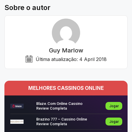
Sobre o autor
Guy Marlow
Última atualização:
4 April 2018
MELHORES CASSINOS ONLINE
Blaze.com Online Cassino
Jogar
Review Completa
Brazino 777 – Cassino Online
Jogar
Review Completa