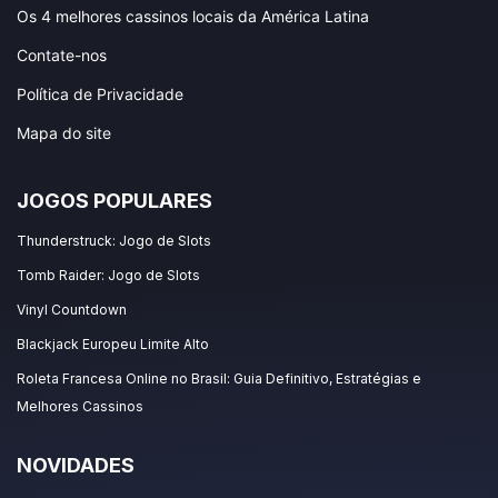
Os 4 melhores cassinos locais da América Latina
Contate-nos
Política de Privacidade
Mapa do site
JOGOS POPULARES
Thunderstruck: Jogo de Slots
Tomb Raider: Jogo de Slots
Vinyl Countdown
Blackjack Europeu Limite Alto
Roleta Francesa Online no Brasil: Guia Definitivo, Estratégias e
Melhores Cassinos
NOVIDADES