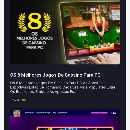
OS 8 Melhores Jogos De Cassino Para PC
Os 8 Melhores Jogos De Cassino Para PC As Apostas
Esportivas Estão Se Tornando Cada Vez Mais Populares Entre
Os Brasileiros. Embora As Apostas Es...
21/03/2023