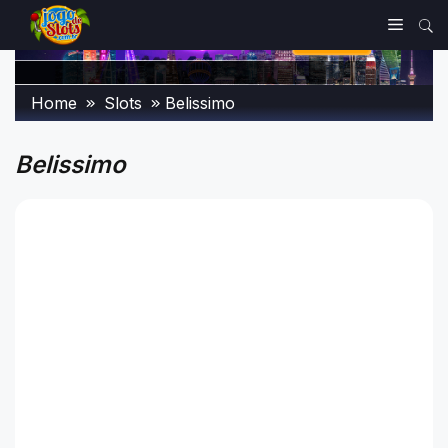
Skip
Menu
to
content
Home
Slots
Belissimo
Belissimo