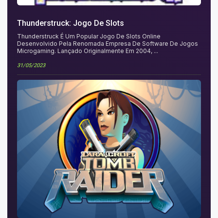
Thunderstruck: Jogo De Slots
Thunderstruck É Um Popular Jogo De Slots Online
Desenvolvido Pela Renomada Empresa De Software De Jogos
Microgaming. Lançado Originalmente Em 2004, ...
31/05/2023