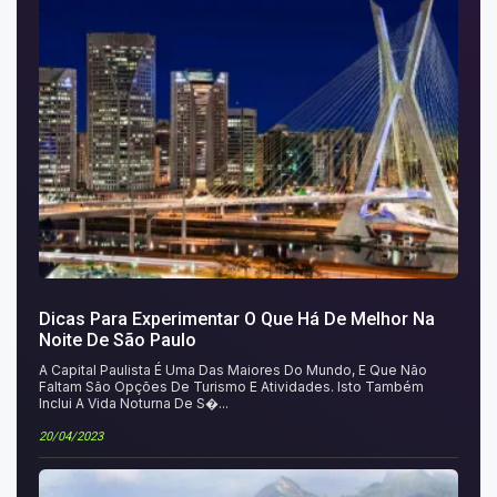
Dicas Para Experimentar O Que Há De Melhor Na
Noite De São Paulo
A Capital Paulista É Uma Das Maiores Do Mundo, E Que Não
Faltam São Opções De Turismo E Atividades. Isto Também
Inclui A Vida Noturna De S�...
20/04/2023