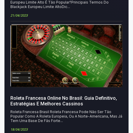
Europeu Limite Alto É Tão Popular?Principais Termos Do
Blackjack Europeu Limite AltoDic...
21/04/2023
Roleta Francesa Online No Brasil: Guia Definitivo,
Estratégias E Melhores Cassinos
Roleta Francesa Brasil Roleta Francesa Pode Não Ser Tão
Popular Como A Roleta Europeia, Ou A Norte-Americana, Mas Já
Tem Uma Base De Fãs Forte...
18/04/2023