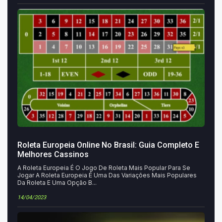
Roleta Europeia Online No Brasil: Guia Completo E
Melhores Cassinos
A Roleta Europeia É O Jogo De Roleta Mais Popular Para Se
Jogar A Roleta Europeia É Uma Das Variações Mais Populares
Da Roleta E Uma Opção B...
14/04/2023