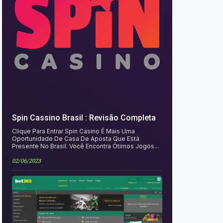
Spin Cassino Brasil : Revisão Completa
Clique Para Entrar Spin Casino É Mais Uma
Oportunidade De Casa De Aposta Que Está
Presente No Brasil. Você Encontra Ótimos Jogos...
02/06/2023