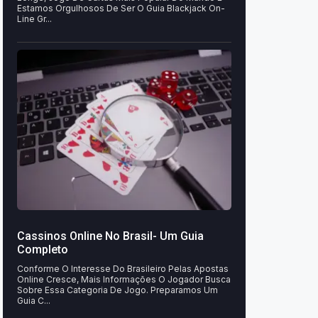
Estamos Orgulhosos De Ser O Guia Blackjack On-
Line Gr...
Cassinos Online No Brasil- Um Guia
Completo
Conforme O Interesse Do Brasileiro Pelas Apostas
Online Cresce, Mais Informações O Jogador Busca
Sobre Essa Categoria De Jogo. Preparamos Um
Guia C...