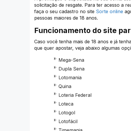
solicitação de resgate. Para ter acesso a r
faça o seu cadastro no site
Sorte online
ago
pessoas maiores de 18 anos.
Funcionamento do site par
Caso você tenha mais de 18 anos e já tenha
que quer apostar, veja abaixo algumas opç
Mega-Sena
Dupla Sena
Lotomania
Quina
Loteria Federal
Loteca
Lotogol
Lotofácil
Timemania