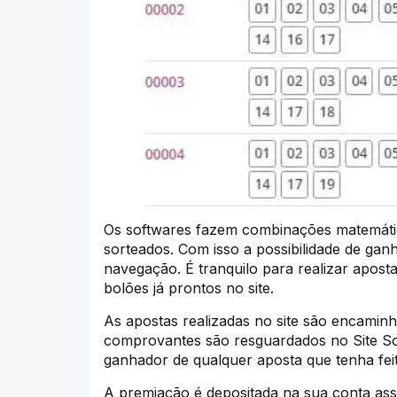
Os softwares fazem combinações matemátic
sorteados. Com isso a possibilidade de ganho
navegação. É tranquilo para realizar apost
bolões já prontos no site.
As apostas realizadas no site são encaminha
comprovantes são resguardados no Site Sor
ganhador de qualquer aposta que tenha feit
A premiação é depositada na sua conta assim