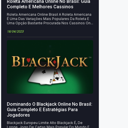
Roleta Americana Online No Brasil: Guia
Completo E Melhores Cassinos
Roleta Americana Online Brasil A Roleta Americana
É Uma Das Variações Mais Populares Da Roleta E
Uma Opção Bastante Procurada Nos Cassinos On...
18/04/2023
Dominando O Blackjack Online No Brasil:
Guia Completo E Estratégias Para
Jogadores
Blackjack Europeu Limite Alto Blackjack É, De
Longe, Jogo De Cartas Mais Popular Do Mundo E