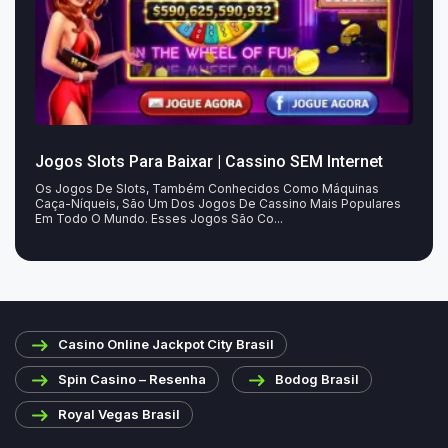
Jogos Slots Para Baixar | Cassino SEM Internet
Os Jogos De Slots, Também Conhecidos Como Máquinas
Caça-Níqueis, São Um Dos Jogos De Cassino Mais Populares
Em Todo O Mundo. Esses Jogos São Co...
Casino Online Jackpot City Brasil
Spin Casino – Resenha
Bodog Brasil
Royal Vegas Brasil