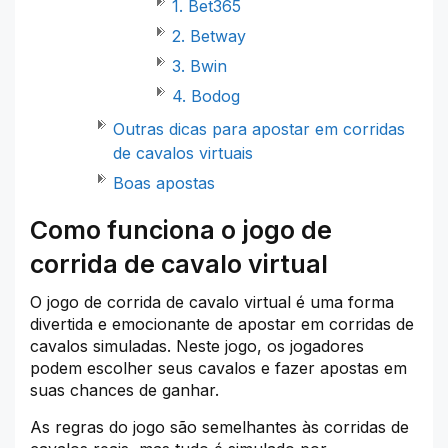
1. Bet365
2. Betway
3. Bwin
4. Bodog
Outras dicas para apostar em corridas
de cavalos virtuais
Boas apostas
Como funciona o jogo de
corrida de cavalo virtual
O jogo de corrida de cavalo virtual é uma forma
divertida e emocionante de apostar em corridas de
cavalos simuladas. Neste jogo, os jogadores
podem escolher seus cavalos e fazer apostas em
suas chances de ganhar.
As regras do jogo são semelhantes às corridas de