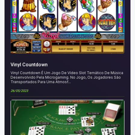
Vinyl Countdown
Vinyl Countdown É Um Jogo De Vídeo Slot Temático De Música
Desenvolvido Pela Microgaming. No Jogo, Os Jogadores São
Transportados Para Uma Atmosf...
26/05/2023