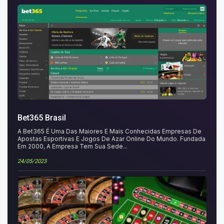
Bet365 Brasil
A Bet365 É Uma Das Maiores E Mais Conhecidas Empresas De
Apostas Esportivas E Jogos De Azar Online Do Mundo. Fundada
Em 2000, A Empresa Tem Sua Sede...
24/05/2023