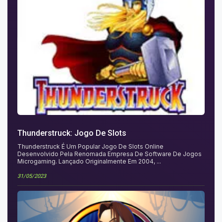
Thunderstruck: Jogo De Slots
Thunderstruck É Um Popular Jogo De Slots Online
Desenvolvido Pela Renomada Empresa De Software De Jogos
Microgaming. Lançado Originalmente Em 2004, ...
31/05/2023