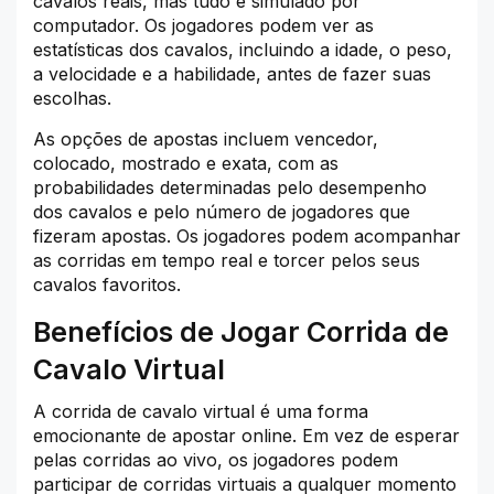
cavalos reais, mas tudo é simulado por
computador. Os jogadores podem ver as
estatísticas dos cavalos, incluindo a idade, o peso,
a velocidade e a habilidade, antes de fazer suas
escolhas.
As opções de apostas incluem vencedor,
colocado, mostrado e exata, com as
probabilidades determinadas pelo desempenho
dos cavalos e pelo número de jogadores que
fizeram apostas. Os jogadores podem acompanhar
as corridas em tempo real e torcer pelos seus
cavalos favoritos.
Benefícios de Jogar Corrida de
Cavalo Virtual
A corrida de cavalo virtual é uma forma
emocionante de apostar online. Em vez de esperar
pelas corridas ao vivo, os jogadores podem
participar de corridas virtuais a qualquer momento