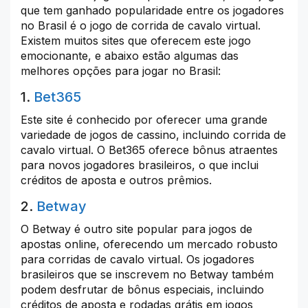
que tem ganhado popularidade entre os jogadores
no Brasil é o jogo de corrida de cavalo virtual.
Existem muitos sites que oferecem este jogo
emocionante, e abaixo estão algumas das
melhores opções para jogar no Brasil:
1.
Bet365
Este site é conhecido por oferecer uma grande
variedade de jogos de cassino, incluindo corrida de
cavalo virtual. O Bet365 oferece bônus atraentes
para novos jogadores brasileiros, o que inclui
créditos de aposta e outros prêmios.
2.
Betway
O Betway é outro site popular para jogos de
apostas online, oferecendo um mercado robusto
para corridas de cavalo virtual. Os jogadores
brasileiros que se inscrevem no Betway também
podem desfrutar de bônus especiais, incluindo
créditos de aposta e rodadas grátis em jogos