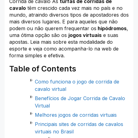
Corrida de cavalo As
turfas de corridas de
cavalo
têm crescido cada vez mais no país e no
mundo, atraindo diversos tipos de apostadores dos
mais diversos lugares. E para aqueles que não
podem ou não querem frequentar os
hipódromos
,
uma ótima opção são os
jogos virtuais
e suas
apostas. Leia mais sobre esta modalidade do
esporte e veja como acompanha-lo na web de
forma simples e efetiva.
Table of Contents
Como funciona o jogo de corrida de
cavalo virtual
Benefícios de Jogar Corrida de Cavalo
Virtual
Melhores jogos de corridas virtuais
Principais sites de corridas de cavalos
virtuais no Brasil