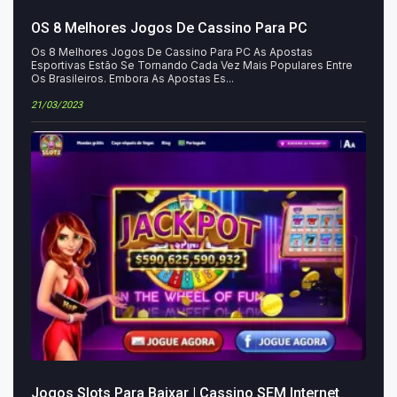
OS 8 Melhores Jogos De Cassino Para PC
Os 8 Melhores Jogos De Cassino Para PC As Apostas
Esportivas Estão Se Tornando Cada Vez Mais Populares Entre
Os Brasileiros. Embora As Apostas Es...
21/03/2023
Jogos Slots Para Baixar | Cassino SEM Internet