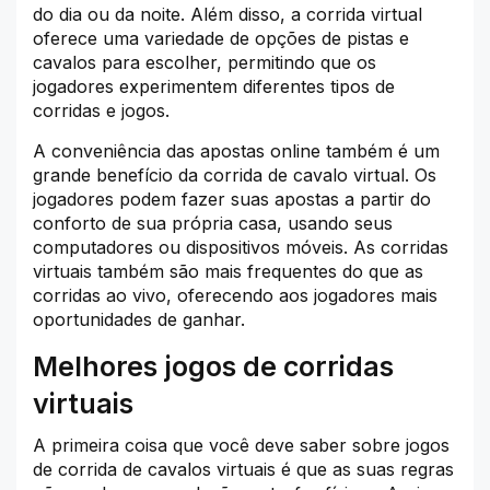
do dia ou da noite. Além disso, a corrida virtual
oferece uma variedade de opções de pistas e
cavalos para escolher, permitindo que os
jogadores experimentem diferentes tipos de
corridas e jogos.
A conveniência das apostas online também é um
grande benefício da corrida de cavalo virtual. Os
jogadores podem fazer suas apostas a partir do
conforto de sua própria casa, usando seus
computadores ou dispositivos móveis. As corridas
virtuais também são mais frequentes do que as
corridas ao vivo, oferecendo aos jogadores mais
oportunidades de ganhar.
Melhores jogos de corridas
virtuais
A primeira coisa que você deve saber sobre jogos
de corrida de cavalos virtuais é que as suas regras