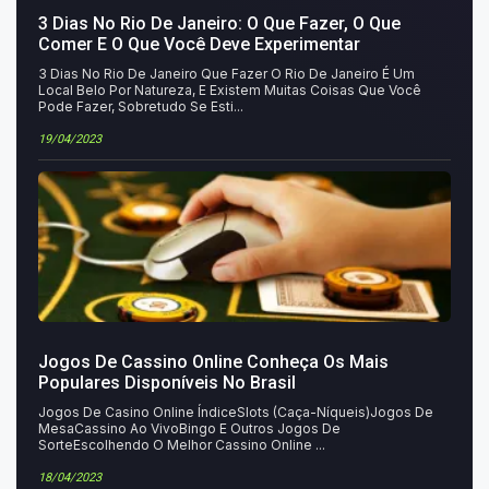
3 Dias No Rio De Janeiro: O Que Fazer, O Que
Comer E O Que Você Deve Experimentar
3 Dias No Rio De Janeiro Que Fazer O Rio De Janeiro É Um
Local Belo Por Natureza, E Existem Muitas Coisas Que Você
Pode Fazer, Sobretudo Se Esti...
19/04/2023
Jogos De Cassino Online Conheça Os Mais
Populares Disponíveis No Brasil
Jogos De Casino Online ÍndiceSlots (Caça-Níqueis)Jogos De
MesaCassino Ao VivoBingo E Outros Jogos De
SorteEscolhendo O Melhor Cassino Online ...
18/04/2023