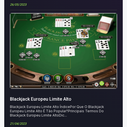
26/05/2023
Blackjack Europeu Limite Alto
Blackjack Europeu Limite Alto ÍndicePor Que O Blackjack
Europeu Limite Alto É Tão Popular?Principais Termos Do
Blackjack Europeu Limite AltoDic...
21/04/2023