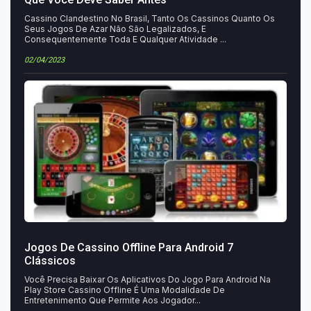
Cassino Clandestino No Brasil, Tanto Os Cassinos Quanto Os
Seus Jogos De Azar Não São Legalizados, E
Consequentemente Toda E Qualquer Atividade ...
02/04/2023
Jogos De Cassino Offline Para Android 7
Clássicos
Você Precisa Baixar Os Aplicativos Do Jogo Para Android Na
Play Store Cassino Offline É Uma Modalidade De
Entretenimento Que Permite Aos Jogador...