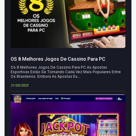
OS 8 Melhores Jogos De Cassino Para PC
Os 8 Melhores Jogos De Cassino Para PC As Apostas
Esportivas Estão Se Tornando Cada Vez Mais Populares Entre
Os Brasileiros. Embora As Apostas Es...
21/03/2023