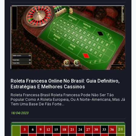
Roleta Francesa Online No Brasil: Guia Definitivo,
Estratégias E Melhores Cassinos
Roleta Francesa Brasil Roleta Francesa Pode Não Ser Tão
Popular Como A Roleta Europeia, Ou A Norte-Americana, Mas Já
Tem Uma Base De Fãs Forte...
18/04/2023