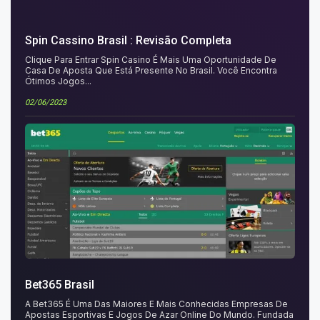
Spin Cassino Brasil : Revisão Completa
Clique Para Entrar Spin Casino É Mais Uma Oportunidade De
Casa De Aposta Que Está Presente No Brasil. Você Encontra
Ótimos Jogos...
02/06/2023
Bet365 Brasil
A Bet365 É Uma Das Maiores E Mais Conhecidas Empresas De
Apostas Esportivas E Jogos De Azar Online Do Mundo. Fundada