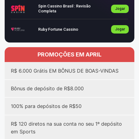
Spin Cassino Brasil : Revisão
Jogar
Completa
Ruby Fortune Cassino
Jogar
PROMOÇÕES EM APRIL
R$ 6.000 Grátis EM BÔNUS DE BOAS-VINDAS
Bônus de depósito de R$8.000
100% para depósitos de R$50
R$ 120 diretos na sua conta no seu 1º depósito
em Sports