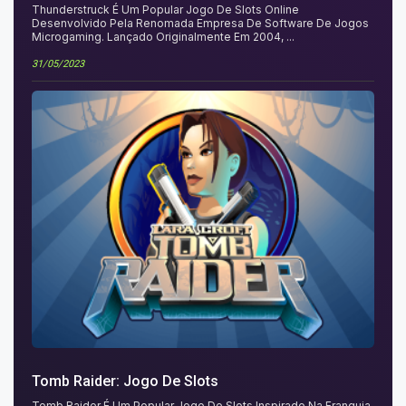
Thunderstruck É Um Popular Jogo De Slots Online
Desenvolvido Pela Renomada Empresa De Software De Jogos
Microgaming. Lançado Originalmente Em 2004, ...
31/05/2023
Tomb Raider: Jogo De Slots
Tomb Raider É Um Popular Jogo De Slots Inspirado Na Franquia