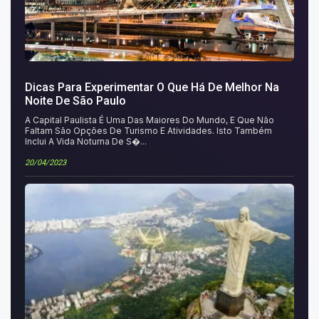
Dicas Para Experimentar O Que Há De Melhor Na
Noite De São Paulo
A Capital Paulista É Uma Das Maiores Do Mundo, E Que Não
Faltam São Opções De Turismo E Atividades. Isto Também
Inclui A Vida Noturna De S�...
20/04/2023