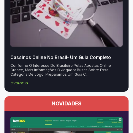
Cassinos Online No Brasil- Um Guia Completo
Conforme O Interesse Do Brasileiro Pelas Apostas Online
Cresce, Mais Informações O Jogador Busca Sobre Essa
Categoria De Jogo. Preparamos Um Guia C...
05/04/2023
NOVIDADES