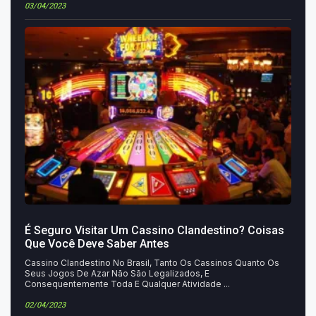
03/04/2023
É Seguro Visitar Um Cassino Clandestino? Coisas
Que Você Deve Saber Antes
Cassino Clandestino No Brasil, Tanto Os Cassinos Quanto Os
Seus Jogos De Azar Não São Legalizados, E
Consequentemente Toda E Qualquer Atividade ...
02/04/2023