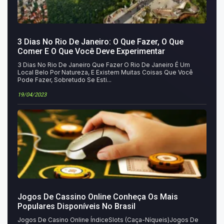
3 Dias No Rio De Janeiro: O Que Fazer, O Que
Comer E O Que Você Deve Experimentar
3 Dias No Rio De Janeiro Que Fazer O Rio De Janeiro É Um
Local Belo Por Natureza, E Existem Muitas Coisas Que Você
Pode Fazer, Sobretudo Se Esti...
19/04/2023
Jogos De Cassino Online Conheça Os Mais
Populares Disponíveis No Brasil
Jogos De Casino Online ÍndiceSlots (Caça-Níqueis)Jogos De