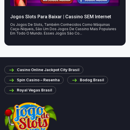
Jogos Slots Para Baixar | Cassino SEM Internet
Os Jogos De Slots, Também Conhecidos Como Máquinas
Caça-Níqueis, São Um Dos Jogos De Cassino Mais Populares
Em Todo O Mundo. Esses Jogos São Co...
Casino Online Jackpot City Brasil
Spin Casino – Resenha
Bodog Brasil
Royal Vegas Brasil