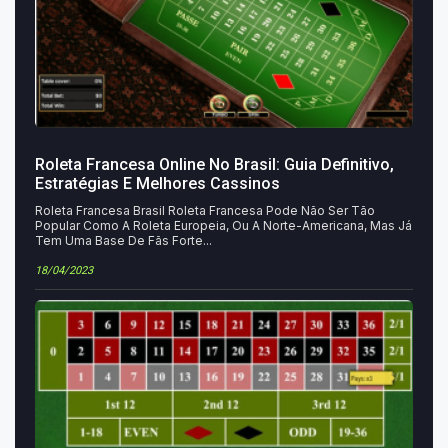
Roleta Francesa Online No Brasil: Guia Definitivo,
Estratégias E Melhores Cassinos
Roleta Francesa Brasil Roleta Francesa Pode Não Ser Tão
Popular Como A Roleta Europeia, Ou A Norte-Americana, Mas Já
Tem Uma Base De Fãs Forte...
18/04/2023