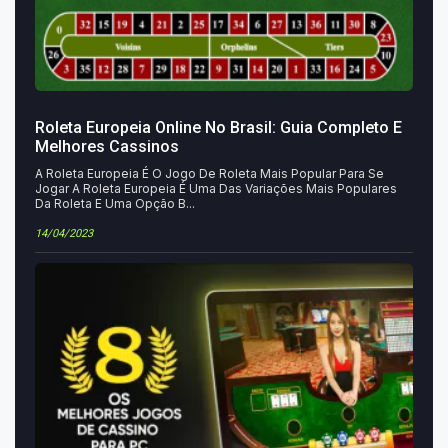
Roleta Europeia Online No Brasil: Guia Completo E
Melhores Cassinos
A Roleta Europeia É O Jogo De Roleta Mais Popular Para Se
Jogar A Roleta Europeia É Uma Das Variações Mais Populares
Da Roleta E Uma Opção B...
14/04/2023