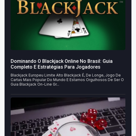
Dominando O Blackjack Online No Brasil: Guia
Completo E Estratégias Para Jogadores
Blackjack Europeu Limite Alto Blackjack É, De Longe, Jogo De
Cartas Mais Popular Do Mundo E Estamos Orgulhosos De Ser O
Guia Blackjack On-Line Gr...