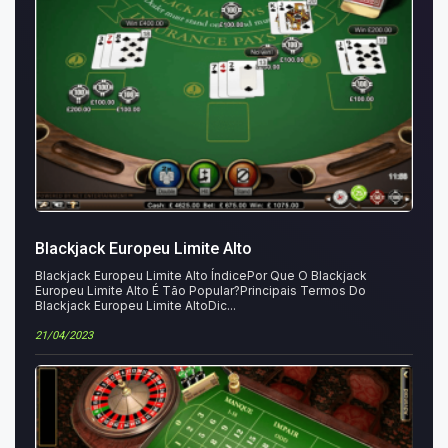
Blackjack Europeu Limite Alto
Blackjack Europeu Limite Alto ÍndicePor Que O Blackjack
Europeu Limite Alto É Tão Popular?Principais Termos Do
Blackjack Europeu Limite AltoDic...
21/04/2023