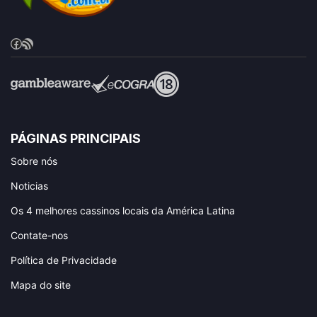
Facebook
RSS Feed
PÁGINAS PRINCIPAIS
Sobre nós
Noticias
Os 4 melhores cassinos locais da América Latina
Contate-nos
Política de Privacidade
Mapa do site