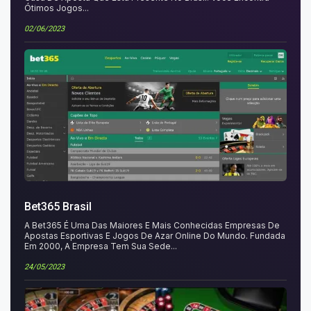
Ótimos Jogos...
02/06/2023
Bet365 Brasil
A Bet365 É Uma Das Maiores E Mais Conhecidas Empresas De
Apostas Esportivas E Jogos De Azar Online Do Mundo. Fundada
Em 2000, A Empresa Tem Sua Sede...
24/05/2023