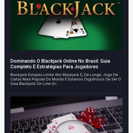
Dominando O Blackjack Online No Brasil: Guia
Completo E Estratégias Para Jogadores
Blackjack Europeu Limite Alto Blackjack É, De Longe, Jogo De
Cartas Mais Popular Do Mundo E Estamos Orgulhosos De Ser O
Guia Blackjack On-Line Gr...