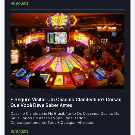
03/04/2023
É Seguro Visitar Um Cassino Clandestino? Coisas
Que Você Deve Saber Antes
Cassino Clandestino No Brasil, Tanto Os Cassinos Quanto Os
Seus Jogos De Azar Não São Legalizados, E
Consequentemente Toda E Qualquer Atividade ...
02/04/2023