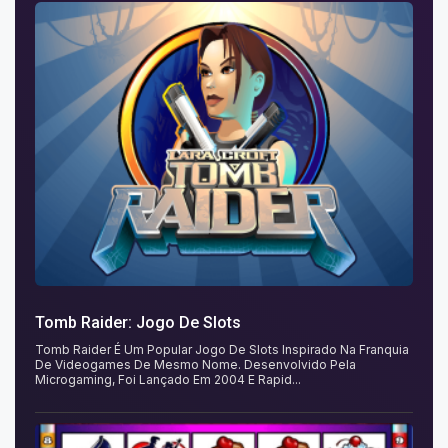
Tomb Raider: Jogo De Slots
Tomb Raider É Um Popular Jogo De Slots Inspirado Na Franquia
De Videogames De Mesmo Nome. Desenvolvido Pela
Microgaming, Foi Lançado Em 2004 E Rapid...