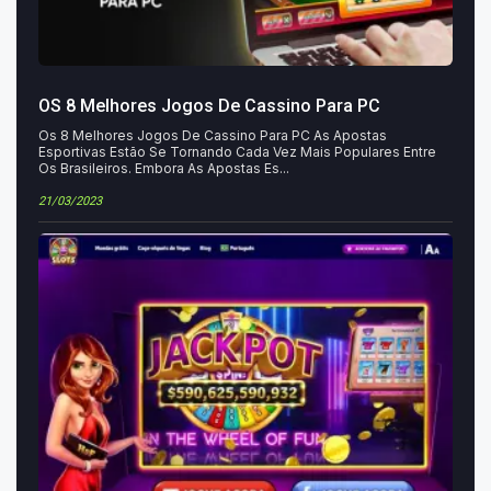
OS 8 Melhores Jogos De Cassino Para PC
Os 8 Melhores Jogos De Cassino Para PC As Apostas
Esportivas Estão Se Tornando Cada Vez Mais Populares Entre
Os Brasileiros. Embora As Apostas Es...
21/03/2023