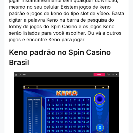
jogar instantaneamente sem qualquer download,
mesmo no seu celular Existem jogos de keno
padrão e jogos de keno do tipo slot de vídeo. Basta
digitar a palavra Keno na barra de pesquisa do
lobby de jogos do Spin Casino e os jogos Keno
serão listados para você escolher. Ou vá a outros
jogos e encontre Keno para jogar.
Keno padrão no Spin Casino
Brasil