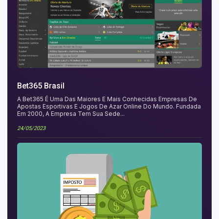
Bet365 Brasil
A Bet365 É Uma Das Maiores E Mais Conhecidas Empresas De
Apostas Esportivas E Jogos De Azar Online Do Mundo. Fundada
Em 2000, A Empresa Tem Sua Sede...
24/05/2023