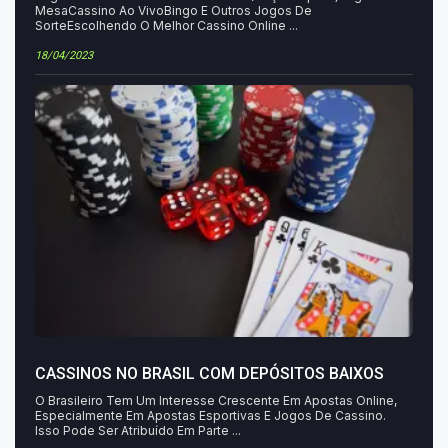
MesaCassino Ao VivoBingo E Outros Jogos De
SorteEscolhendo O Melhor Cassino Online ...
18/04/2023
CASSINOS NO BRASIL COM DEPÓSITOS BAIXOS
O Brasileiro Tem Um Interesse Crescente Em Apostas Online,
Especialmente Em Apostas Esportivas E Jogos De Cassino.
Isso Pode Ser Atribuído Em Parte ...