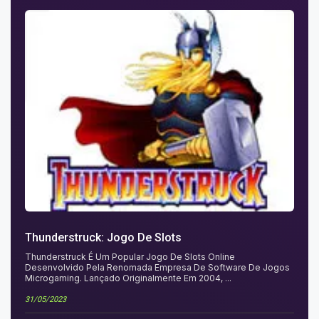
Thunderstruck: Jogo De Slots
Thunderstruck É Um Popular Jogo De Slots Online
Desenvolvido Pela Renomada Empresa De Software De Jogos
Microgaming. Lançado Originalmente Em 2004, ...
31/05/2023