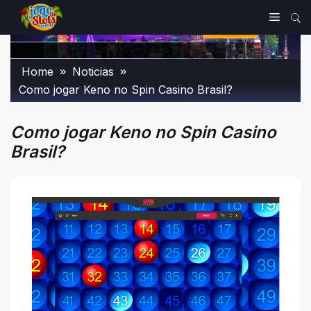
Skip
Menu
to
content
Home
Noticias
Como jogar Keno no Spin Casino Brasil?
Como jogar Keno no Spin Casino
Brasil?