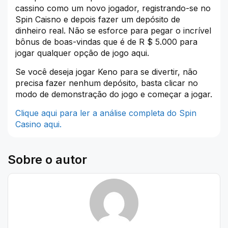
cassino como um novo jogador, registrando-se no
Spin Caisno e depois fazer um depósito de
dinheiro real. Não se esforce para pegar o incrível
bônus de boas-vindas que é de R $ 5.000 para
jogar qualquer opção de jogo aqui.
Se você deseja jogar Keno para se divertir, não
precisa fazer nenhum depósito, basta clicar no
modo de demonstração do jogo e começar a jogar.
Clique aqui para ler a análise completa do Spin
Casino aqui.
Sobre o autor