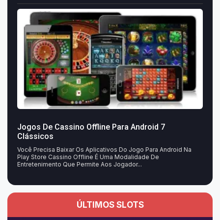
Jogos De Cassino Offline Para Android 7
Clássicos
Você Precisa Baixar Os Aplicativos Do Jogo Para Android Na
Play Store Cassino Offline É Uma Modalidade De
Entretenimento Que Permite Aos Jogador...
ÚLTIMOS SLOTS