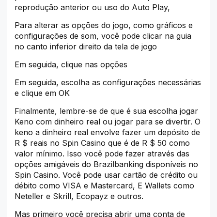
reprodução anterior ou uso do Auto Play,
Para alterar as opções do jogo, como gráficos e
configurações de som, você pode clicar na guia
no canto inferior direito da tela de jogo
Em seguida, clique nas opções
Em seguida, escolha as configurações necessárias
e clique em OK
Finalmente, lembre-se de que é sua escolha jogar
Keno com dinheiro real ou jogar para se divertir. O
keno a dinheiro real envolve fazer um depósito de
R $ reais no Spin Casino que é de R $ 50 como
valor mínimo. Isso você pode fazer através das
opções amigáveis ​​do Brazilbanking disponíveis no
Spin Casino. Você pode usar cartão de crédito ou
débito como VISA e Mastercard, E Wallets como
Neteller e Skrill, Ecopayz e outros.
Mas primeiro você precisa abrir uma conta de