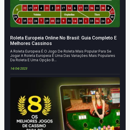
Roleta Europeia Online No Brasil: Guia Completo E
Melhores Cassinos
A Roleta Europeia É O Jogo De Roleta Mais Popular Para Se
Jogar A Roleta Europeia É Uma Das Variações Mais Populares
Da Roleta E Uma Opção B...
14/04/2023