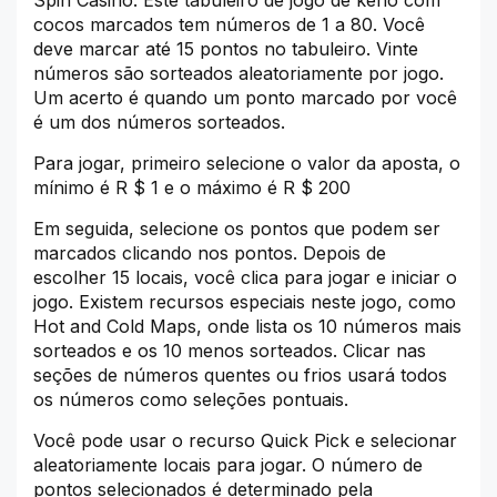
cocos marcados tem números de 1 a 80. Você
deve marcar até 15 pontos no tabuleiro. Vinte
números são sorteados aleatoriamente por jogo.
Um acerto é quando um ponto marcado por você
é um dos números sorteados.
Para jogar, primeiro selecione o valor da aposta, o
mínimo é R $ 1 e o máximo é R $ 200
Em seguida, selecione os pontos que podem ser
marcados clicando nos pontos. Depois de
escolher 15 locais, você clica para jogar e iniciar o
jogo. Existem recursos especiais neste jogo, como
Hot and Cold Maps, onde lista os 10 números mais
sorteados e os 10 menos sorteados. Clicar nas
seções de números quentes ou frios usará todos
os números como seleções pontuais.
Você pode usar o recurso Quick Pick e selecionar
aleatoriamente locais para jogar. O número de
pontos selecionados é determinado pela