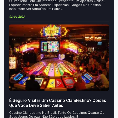
O Brasileiro Tem Um Interesse Crescente Em Apostas Online,
Especialmente Em Apostas Esportivas E Jogos De Cassino.
Isso Pode Ser Atribuído Em Parte ...
03/04/2023
É Seguro Visitar Um Cassino Clandestino? Coisas
Que Você Deve Saber Antes
Cassino Clandestino No Brasil, Tanto Os Cassinos Quanto Os
Seus Jogos De Azar Não São Legalizados, E