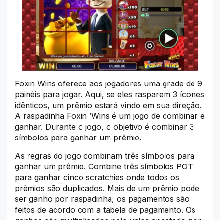
Foxin Wins oferece aos jogadores uma grade de 9
painéis para jogar. Aqui, se eles rasparem 3 ícones
idênticos, um prêmio estará vindo em sua direção.
A raspadinha Foxin ’Wins é um jogo de combinar e
ganhar. Durante o jogo, o objetivo é combinar 3
símbolos para ganhar um prêmio.
As regras do jogo combinam três símbolos para
ganhar um prêmio. Combine três símbolos POT
para ganhar cinco scratchies onde todos os
prêmios são duplicados. Mais de um prêmio pode
ser ganho por raspadinha, os pagamentos são
feitos de acordo com a tabela de pagamento. Os