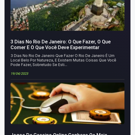
3 Dias No Rio De Janeiro: O Que Fazer, O Que
Comer E O Que Você Deve Experimentar
3 Dias No Rio De Janeiro Que Fazer O Rio De Janeiro É Um
Local Belo Por Natureza, E Existem Muitas Coisas Que Você
Pode Fazer, Sobretudo Se Esti...
19/04/2023