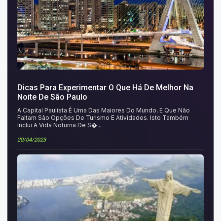
Dicas Para Experimentar O Que Há De Melhor Na
Noite De São Paulo
A Capital Paulista É Uma Das Maiores Do Mundo, E Que Não
Faltam São Opções De Turismo E Atividades. Isto Também
Inclui A Vida Noturna De S�...
20/04/2023