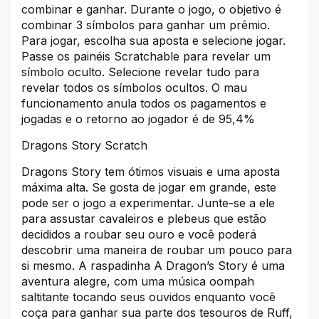
combinar e ganhar. Durante o jogo, o objetivo é
combinar 3 símbolos para ganhar um prêmio.
Para jogar, escolha sua aposta e selecione jogar.
Passe os painéis Scratchable para revelar um
símbolo oculto. Selecione revelar tudo para
revelar todos os símbolos ocultos. O mau
funcionamento anula todos os pagamentos e
jogadas e o retorno ao jogador é de 95,4%
Dragons Story Scratch
Dragons Story tem ótimos visuais e uma aposta
máxima alta. Se gosta de jogar em grande, este
pode ser o jogo a experimentar. Junte-se a ele
para assustar cavaleiros e plebeus que estão
decididos a roubar seu ouro e você poderá
descobrir uma maneira de roubar um pouco para
si mesmo. A raspadinha A Dragon’s Story é uma
aventura alegre, com uma música oompah
saltitante tocando seus ouvidos enquanto você
coça para ganhar sua parte dos tesouros de Ruff,