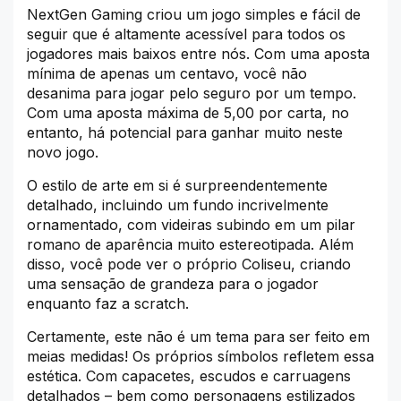
NextGen Gaming criou um jogo simples e fácil de
seguir que é altamente acessível para todos os
jogadores mais baixos entre nós. Com uma aposta
mínima de apenas um centavo, você não
desanima para jogar pelo seguro por um tempo.
Com uma aposta máxima de 5,00 por carta, no
entanto, há potencial para ganhar muito neste
novo jogo.
O estilo de arte em si é surpreendentemente
detalhado, incluindo um fundo incrivelmente
ornamentado, com videiras subindo em um pilar
romano de aparência muito estereotipada. Além
disso, você pode ver o próprio Coliseu, criando
uma sensação de grandeza para o jogador
enquanto faz a scratch.
Certamente, este não é um tema para ser feito em
meias medidas! Os próprios símbolos refletem essa
estética. Com capacetes, escudos e carruagens
detalhados – bem como personagens estilizados