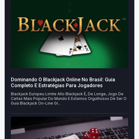
Dominando O Blackjack Online No Brasil: Guia
Completo E Estratégias Para Jogadores
Blackjack Europeu Limite Alto Blackjack É, De Longe, Jogo De
Cartas Mais Popular Do Mundo E Estamos Orgulhosos De Ser O
Guia Blackjack On-Line Gr...