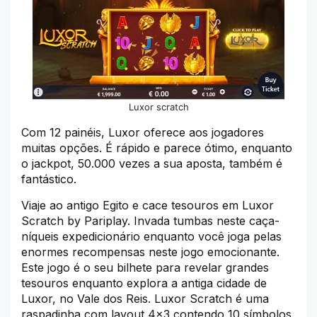
Luxor scratch
Com 12 painéis, Luxor oferece aos jogadores
muitas opções. É rápido e parece ótimo, enquanto
o jackpot, 50.000 vezes a sua aposta, também é
fantástico.
Viaje ao antigo Egito e cace tesouros em Luxor
Scratch by Pariplay. Invada tumbas neste caça-
níqueis expedicionário enquanto você joga pelas
enormes recompensas neste jogo emocionante.
Este jogo é o seu bilhete para revelar grandes
tesouros enquanto explora a antiga cidade de
Luxor, no Vale dos Reis. Luxor Scratch é uma
raspadinha com layout 4×3 contendo 10 símbolos