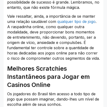
possibilidade de sucesso é grande. Lembramos, no
entanto, que não existe fórmula mágica.
Vale ressaltar, ainda, a importância de se manter
uma relação saudável com
qualquer tipo de jogo
.
A raspadinha online, como qualquer outra
modalidade, deve proporcionar bons momentos
de entretenimento, não devendo, portanto, ser a
origem de vício, ansiedade e compulsões. É
fundamental ter controle sobre a quantidade de
horas dedicadas aos jogos online para não correr
o risco de comprometer outros segmentos da vida.
Melhores Scratchies
Instantâneos para Jogar em
Casinos Online
Os jogadores do Brasil têm acesso a todo tipo de
jogo que possam imaginar, dando-lhes um nível de
escolha além de seus sonhos.