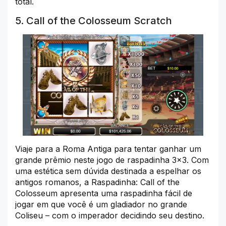
total.
5. Call of the Colosseum Scratch
Viaje para a Roma Antiga para tentar ganhar um
grande prêmio neste jogo de raspadinha 3×3. Com
uma estética sem dúvida destinada a espelhar os
antigos romanos, a Raspadinha: Call of the
Colosseum apresenta uma raspadinha fácil de
jogar em que você é um gladiador no grande
Coliseu – com o imperador decidindo seu destino.