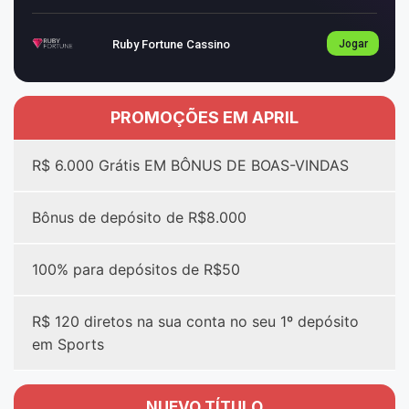
Ruby Fortune Cassino
Jogar
PROMOÇÕES EM APRIL
R$ 6.000 Grátis EM BÔNUS DE BOAS-VINDAS
Bônus de depósito de R$8.000
100% para depósitos de R$50
R$ 120 diretos na sua conta no seu 1º depósito
em Sports
NUEVO TÍTULO