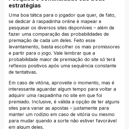
estratégias
Uma boa tática para o jogador que quer, de fato,
se dedicar à raspadinha online é mapear e
pesquisar os diversos sites disponíveis – além de
fazer uma comparação das probabilidades de
premiação de cada um deles. Feito esse
levantamento, basta escolher os mais promissores
e partir para o jogo. Vale lembrar que a
probabilidade maior de premiação do site só terá
reflexos positivos após uma sequência constante
de tentativas.
Em caso de vitória, aproveite o momento, mas é
interessante aguardar algum tempo para voltar a
adquirir uma raspadinha no site em que foi
premiado. Inclusive, é válida a opção de ter alguns
sites para variar as apostas – justamente para
manter um rodízio em caso de vitória ou mesmo
para mudar quando a sorte não estiver favorável
em algum deles.