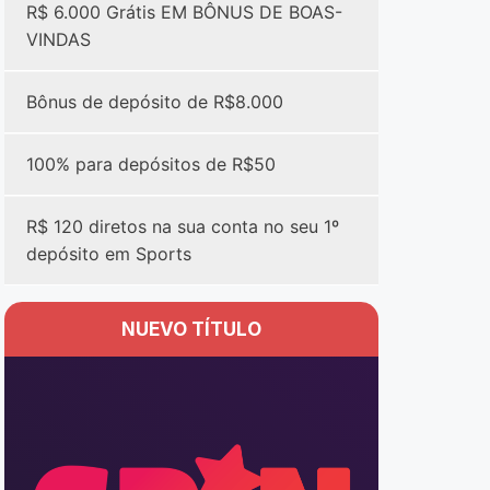
R$ 6.000 Grátis EM BÔNUS DE BOAS-
VINDAS
Bônus de depósito de R$8.000
100% para depósitos de R$50
R$ 120 diretos na sua conta no seu 1º
depósito em Sports
NUEVO TÍTULO