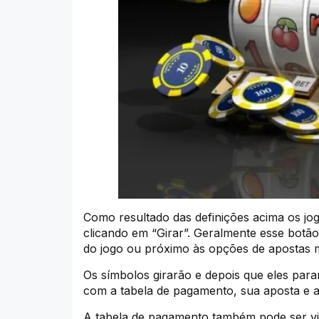
Como resultado das definições acima os jo
clicando em “Girar”. Geralmente esse botão
do jogo ou próximo às opções de apostas 
Os símbolos girarão e depois que eles para
com a tabela de pagamento, sua aposta e 
A tabela de pagamento também pode ser vi