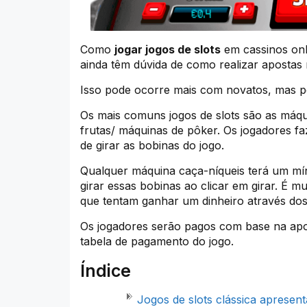
Como
jogar jogos de slots
em cassinos onl
ainda têm dúvida de como realizar aposta
Isso pode ocorre mais com novatos, mas p
Os mais comuns jogos de slots são as máq
frutas/ máquinas de pôker. Os jogadores fa
de girar as bobinas do jogo.
Qualquer máquina caça-níqueis terá um mí
girar essas bobinas ao clicar em girar. É
que tentam ganhar um dinheiro através do
Os jogadores serão pagos com base na apo
tabela de pagamento do jogo.
Índice
Jogos de slots clássica apresen