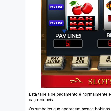
Esta tabela de pagamento é normalmente e
caça-níqueis.
Os símbolos que aparecem nestas bobinas 