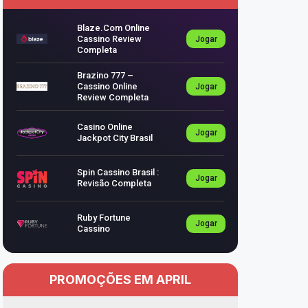
Blaze.com Online
Cassino Review
Jogar
Completa
Brazino 777 –
Cassino Online
Jogar
Review Completa
Casino Online
Jogar
Jackpot City Brasil
Spin Cassino Brasil :
Jogar
Revisão Completa
Ruby Fortune
Jogar
Cassino
PROMOÇÕES EM APRIL