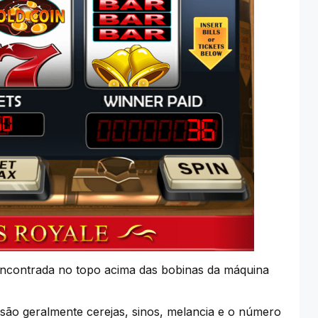
ncontrada no topo acima das bobinas da máquina
são geralmente cerejas, sinos, melancia e o número