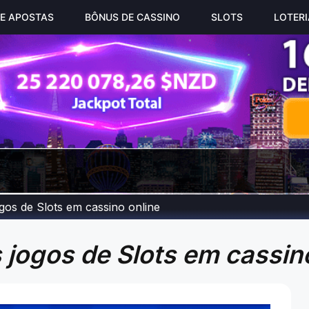
E APOSTAS
BÔNUS DE CASSINO
SLOTS
LOTERI
os de Slots em cassino online
jogos de Slots em cassino