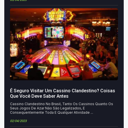
É Seguro Visitar Um Cassino Clandestino? Coisas
Que Você Deve Saber Antes
Cassino Clandestino No Brasil, Tanto Os Cassinos Quanto Os
Seus Jogos De Azar Não São Legalizados, E
Consequentemente Toda E Qualquer Atividade ...
02/04/2023