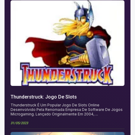
Thunderstruck: Jogo De Slots
Thunderstruck É Um Popular Jogo De Slots Online
Desenvolvido Pela Renomada Empresa De Software De Jogos
Microgaming. Lançado Originalmente Em 2004, ...
31/05/2023