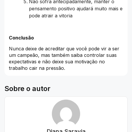
Não sofra antecipadamente, manter o
pensamento positivo ajudará muito mais e
pode atrair a vitoria
Conclusão
Nunca deixe de acreditar que você pode vir a ser
um campeão, mas também saiba controlar suas
expectativas e não deixe sua motivação no
trabalho cair na pressão.
Sobre o autor
Diana Saravia