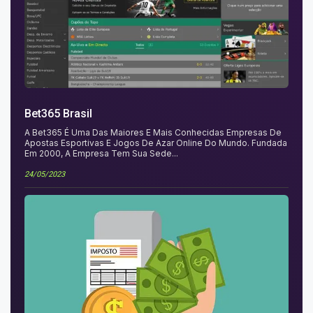
Bet365 Brasil
A Bet365 É Uma Das Maiores E Mais Conhecidas Empresas De
Apostas Esportivas E Jogos De Azar Online Do Mundo. Fundada
Em 2000, A Empresa Tem Sua Sede...
24/05/2023