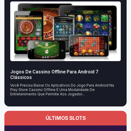
Jogos De Cassino Offline Para Android 7
Clássicos
Você Precisa Baixar Os Aplicativos Do Jogo Para Android Na
Play Store Cassino Offline É Uma Modalidade De
Entretenimento Que Permite Aos Jogador...
ÚLTIMOS SLOTS