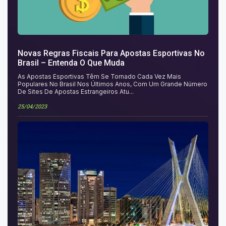
Novas Regras Fiscais Para Apostas Esportivas No
Brasil – Entenda O Que Muda
As Apostas Esportivas Têm Se Tornado Cada Vez Mais
Populares No Brasil Nos Últimos Anos, Com Um Grande Número
De Sites De Apostas Estrangeiros Atu...
25/04/2023