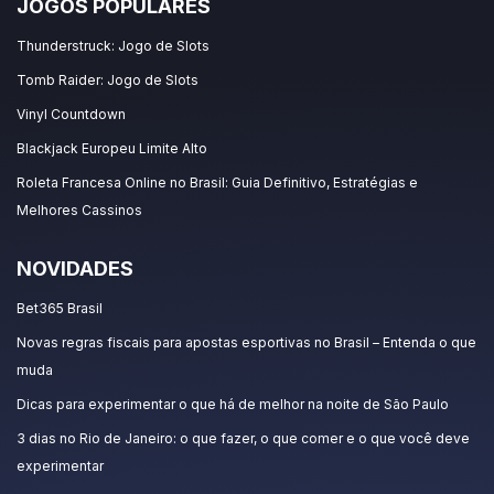
JOGOS POPULARES
Thunderstruck: Jogo de Slots
Tomb Raider: Jogo de Slots
Vinyl Countdown
Blackjack Europeu Limite Alto
Roleta Francesa Online no Brasil: Guia Definitivo, Estratégias e
Melhores Cassinos
NOVIDADES
Bet365 Brasil
Novas regras fiscais para apostas esportivas no Brasil – Entenda o que
muda
Dicas para experimentar o que há de melhor na noite de São Paulo
3 dias no Rio de Janeiro: o que fazer, o que comer e o que você deve
experimentar