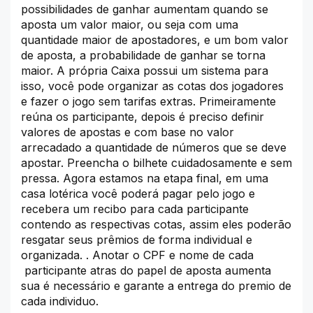
possibilidades de ganhar aumentam quando se
aposta um valor maior, ou seja com uma
quantidade maior de apostadores, e um bom valor
de aposta, a probabilidade de ganhar se torna
maior. A própria Caixa possui um sistema para
isso, você pode organizar as cotas dos jogadores
e fazer o jogo sem tarifas extras. Primeiramente
reúna os participante, depois é preciso definir
valores de apostas e com base no valor
arrecadado a quantidade de números que se deve
apostar. Preencha o bilhete cuidadosamente e sem
pressa. Agora estamos na etapa final, em uma
casa lotérica você poderá pagar pelo jogo e
recebera um recibo para cada participante
contendo as respectivas cotas, assim eles poderão
resgatar seus prêmios de forma individual e
organizada. . Anotar o CPF e nome de cada
participante atras do papel de aposta aumenta
sua é necessário e garante a entrega do premio de
cada individuo.