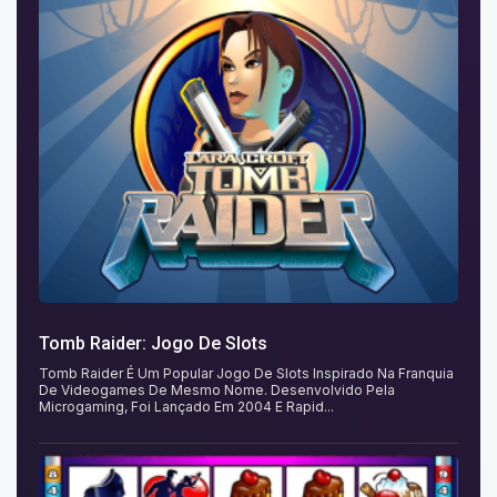
Tomb Raider: Jogo De Slots
Tomb Raider É Um Popular Jogo De Slots Inspirado Na Franquia
De Videogames De Mesmo Nome. Desenvolvido Pela
Microgaming, Foi Lançado Em 2004 E Rapid...