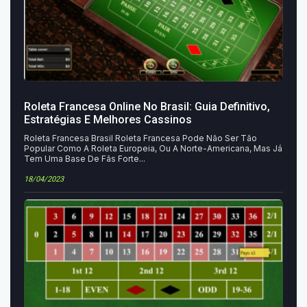
Roleta Francesa Online No Brasil: Guia Definitivo,
Estratégias E Melhores Cassinos
Roleta Francesa Brasil Roleta Francesa Pode Não Ser Tão
Popular Como A Roleta Europeia, Ou A Norte-Americana, Mas Já
Tem Uma Base De Fãs Forte...
18/04/2023