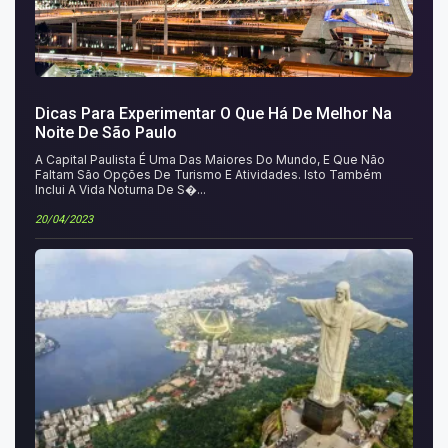
Dicas Para Experimentar O Que Há De Melhor Na
Noite De São Paulo
A Capital Paulista É Uma Das Maiores Do Mundo, E Que Não
Faltam São Opções De Turismo E Atividades. Isto Também
Inclui A Vida Noturna De S�...
20/04/2023