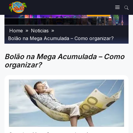
Skip
Menu
to
content
Home
Noticias
Bolão na Mega Acumulada – Como organizar?
Bolão na Mega Acumulada – Como
organizar?