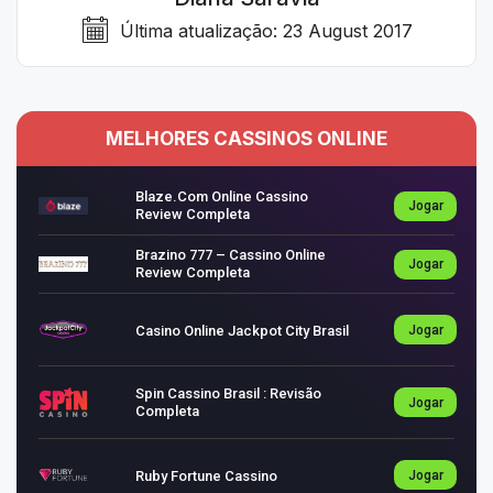
Última atualização:
23 August 2017
MELHORES CASSINOS ONLINE
Blaze.com Online Cassino
Jogar
Review Completa
Brazino 777 – Cassino Online
Jogar
Review Completa
Casino Online Jackpot City Brasil
Jogar
Spin Cassino Brasil : Revisão
Jogar
Completa
Ruby Fortune Cassino
Jogar