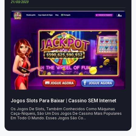
21/03/2023
Jogos Slots Para Baixar | Cassino SEM Internet
Os Jogos De Slots, Também Conhecidos Como Máquinas
Caça-Níqueis, São Um Dos Jogos De Cassino Mais Populares
Em Todo O Mundo. Esses Jogos São Co...