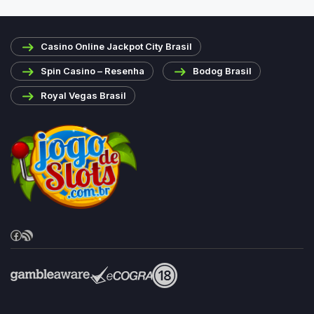
Casino Online Jackpot City Brasil
Spin Casino – Resenha
Bodog Brasil
Royal Vegas Brasil
Facebook
RSS Feed