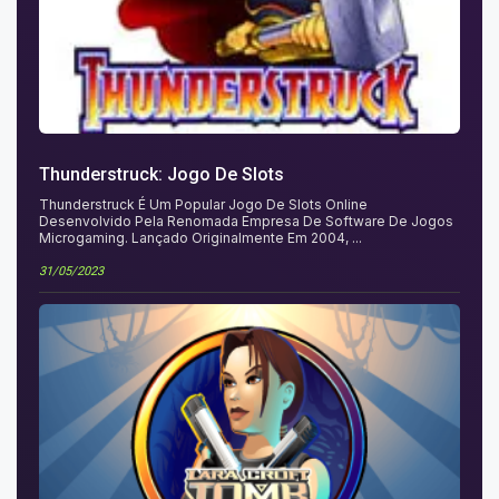
Thunderstruck: Jogo De Slots
Thunderstruck É Um Popular Jogo De Slots Online
Desenvolvido Pela Renomada Empresa De Software De Jogos
Microgaming. Lançado Originalmente Em 2004, ...
31/05/2023