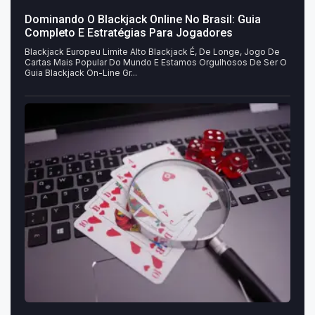
Dominando O Blackjack Online No Brasil: Guia
Completo E Estratégias Para Jogadores
Blackjack Europeu Limite Alto Blackjack É, De Longe, Jogo De
Cartas Mais Popular Do Mundo E Estamos Orgulhosos De Ser O
Guia Blackjack On-Line Gr...