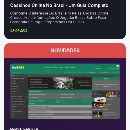
Cassinos Online No Brasil- Um Guia Completo
Conforme O Interesse Do Brasileiro Pelas Apostas Online
Cresce, Mais Informações O Jogador Busca Sobre Essa
Categoria De Jogo. Preparamos Um Guia C...
05/04/2023
NOVIDADES
Bet365 Brasil