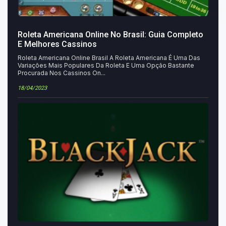
Roleta Americana Online No Brasil: Guia Completo
E Melhores Cassinos
Roleta Americana Online Brasil A Roleta Americana É Uma Das
Variações Mais Populares Da Roleta E Uma Opção Bastante
Procurada Nos Cassinos On...
18/04/2023