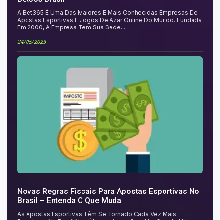
A Bet365 É Uma Das Maiores E Mais Conhecidas Empresas De
Apostas Esportivas E Jogos De Azar Online Do Mundo. Fundada
Em 2000, A Empresa Tem Sua Sede...
24/05/2023
Novas Regras Fiscais Para Apostas Esportivas No
Brasil – Entenda O Que Muda
As Apostas Esportivas Têm Se Tornado Cada Vez Mais