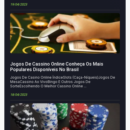
19/04/2023
Jogos De Cassino Online Conheça Os Mais
Populares Disponíveis No Brasil
Jogos De Casino Online ÍndiceSlots (Caça-Níqueis)Jogos De
MesaCassino Ao VivoBingo E Outros Jogos De
SorteEscolhendo O Melhor Cassino Online ...
18/04/2023