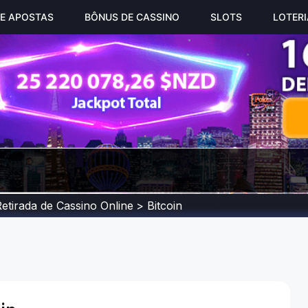
E APOSTAS
BÔNUS DE CASSINO
SLOTS
LOTERI
etirada de Cassino Online
> Bitcoin