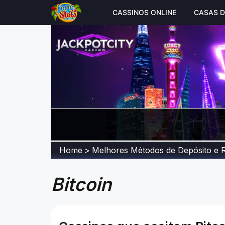
CASSINOS ONLINE
CASAS D
Skip
to
content
Home
>
Melhores Métodos de Depósito e R
Bitcoin