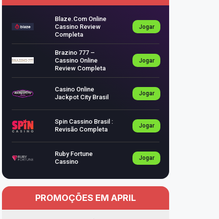
Blaze.com Online
Cassino Review
Jogar
Completa
Brazino 777 –
Cassino Online
Jogar
Review Completa
Casino Online
Jogar
Jackpot City Brasil
Spin Cassino Brasil :
Jogar
Revisão Completa
Ruby Fortune
Jogar
Cassino
PROMOÇÕES EM APRIL