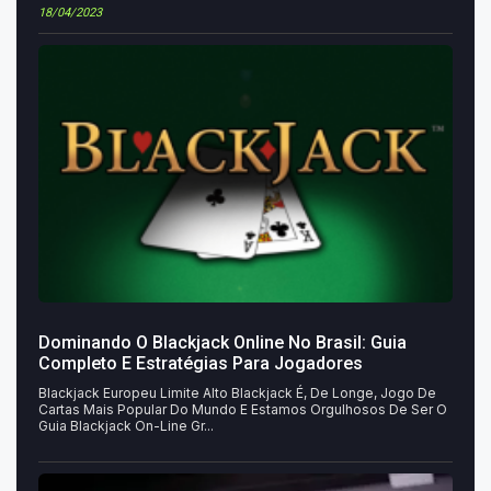
18/04/2023
Dominando O Blackjack Online No Brasil: Guia
Completo E Estratégias Para Jogadores
Blackjack Europeu Limite Alto Blackjack É, De Longe, Jogo De
Cartas Mais Popular Do Mundo E Estamos Orgulhosos De Ser O
Guia Blackjack On-Line Gr...