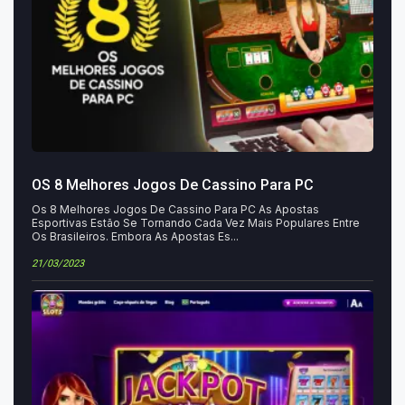
OS 8 Melhores Jogos De Cassino Para PC
Os 8 Melhores Jogos De Cassino Para PC As Apostas
Esportivas Estão Se Tornando Cada Vez Mais Populares Entre
Os Brasileiros. Embora As Apostas Es...
21/03/2023