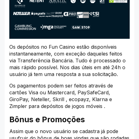
Os depósitos no Fun Casino estão disponíveis
instantaneamente, com exceção daqueles feitos
via Transferência Bancária. Tudo é processado o
mais rápido possível. Nos dias úteis em até 24h o
usuário já tem uma resposta a sua solicitação.
Os pagamentos podem ser feitos através de
cartões Visa ou Mastercard, PaySafeCard,
GiroPay, Neteller, Skrill , ecopayz, Klarna e
Zimpler para depósitos de jogos móveis .
Bônus e Promoções
Assim que o novo usuário se cadastra já pode
usufruir do bônus de boas vindas que são rodadas