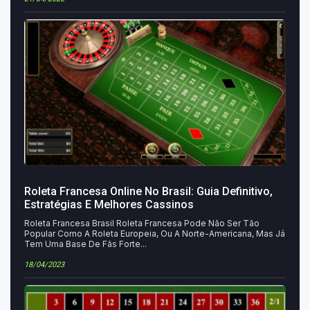
Roleta Francesa Online No Brasil: Guia Definitivo,
Estratégias E Melhores Cassinos
Roleta Francesa Brasil Roleta Francesa Pode Não Ser Tão
Popular Como A Roleta Europeia, Ou A Norte-Americana, Mas Já
Tem Uma Base De Fãs Forte...
18/04/2023