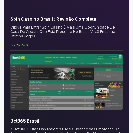
Spin Cassino Brasil : Revisão Completa
Clique Para Entrar Spin Casino É Mais Uma Oportunidade De
Casa De Aposta Que Está Presente No Brasil. Você Encontra
Ótimos Jogos...
02/06/2023
Bet365 Brasil
A Bet365 É Uma Das Maiores E Mais Conhecidas Empresas De