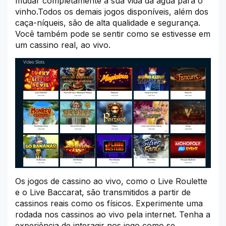
mudar completamente a sua vida da água para o
vinho.Todos os demais jogos disponíveis, além dos
caça-níqueis, são de alta qualidade e segurança.
Você também pode se sentir como se estivesse em
um cassino real, ao vivo.
Os jogos de cassino ao vivo, como o Live Roulette
e o Live Baccarat, são transmitidos a partir de
cassinos reais como os físicos. Experimente uma
rodada nos cassinos ao vivo pela internet. Tenha a
experiência de interagir nos jogo como se