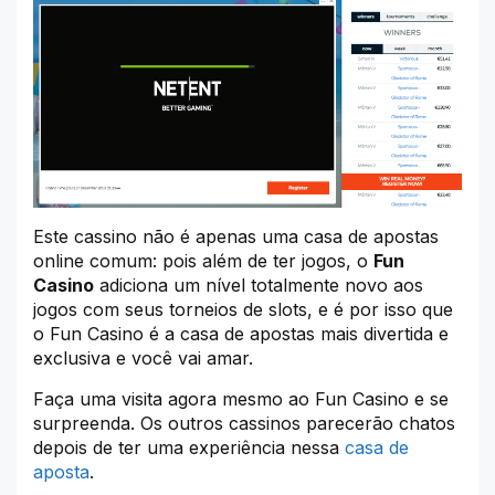
Este cassino não é apenas uma casa de apostas
online comum: pois além de ter jogos, o
Fun
Casino
adiciona um nível totalmente novo aos
jogos com seus torneios de slots, e é por isso que
o Fun Casino é a casa de apostas mais divertida e
exclusiva e você vai amar.
Faça uma visita agora mesmo ao Fun Casino e se
surpreenda. Os outros cassinos parecerão chatos
depois de ter uma experiência nessa
casa de
aposta
.