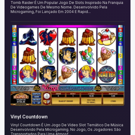
Tomb Raider É Um Popular Jogo De Slots Inspirado Na Franquia
De Videogames De Mesmo Nome. Desenvolvido Pela
Microgaming, Foi Lançado Em 2004 E Rapid...
Vinyl Countdown
Vinyl Countdown É Um Jogo De Vídeo Slot Temático De Música
Desenvolvido Pela Microgaming. No Jogo, Os Jogadores São
Transportados Para Uma Atmosf...