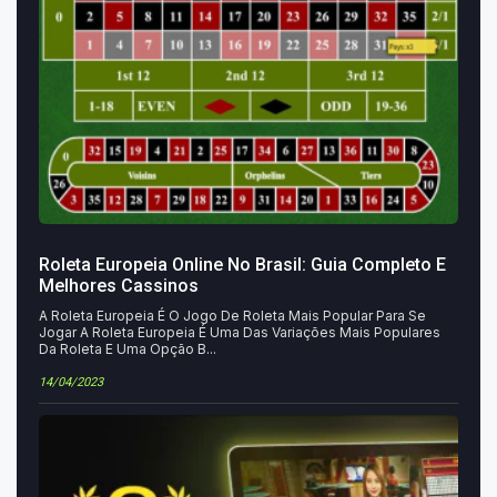
Roleta Europeia Online No Brasil: Guia Completo E
Melhores Cassinos
A Roleta Europeia É O Jogo De Roleta Mais Popular Para Se
Jogar A Roleta Europeia É Uma Das Variações Mais Populares
Da Roleta E Uma Opção B...
14/04/2023