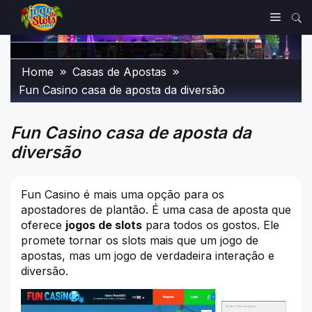
Skip
Menu
to
content
Home
Casas de Apostas
Fun Casino casa de aposta da diversão
Fun Casino casa de aposta da
diversão
Fun Casino é mais uma opção para os
apostadores de plantão. É uma casa de aposta que
oferece
jogos de slots
para todos os gostos. Ele
promete tornar os slots mais que um jogo de
apostas, mas um jogo de verdadeira interação e
diversão.