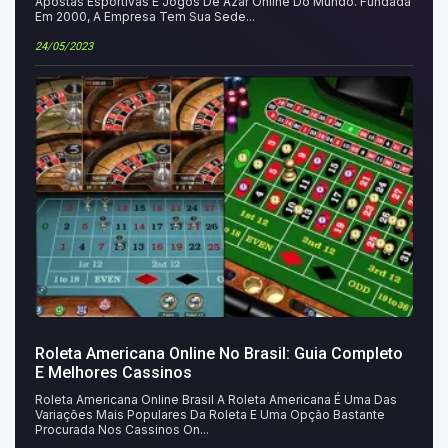
Apostas Esportivas E Jogos De Azar Online Do Mundo. Fundada
Em 2000, A Empresa Tem Sua Sede...
24/05/2023
Roleta Americana Online No Brasil: Guia Completo
E Melhores Cassinos
Roleta Americana Online Brasil A Roleta Americana É Uma Das
Variações Mais Populares Da Roleta E Uma Opção Bastante
Procurada Nos Cassinos On...