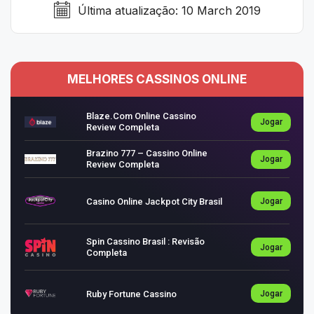
Última atualização:
10 March 2019
MELHORES CASSINOS ONLINE
Blaze.com Online Cassino
Jogar
Review Completa
Brazino 777 – Cassino Online
Jogar
Review Completa
Casino Online Jackpot City Brasil
Jogar
Spin Cassino Brasil : Revisão
Jogar
Completa
Ruby Fortune Cassino
Jogar