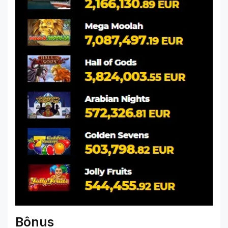
Bônus