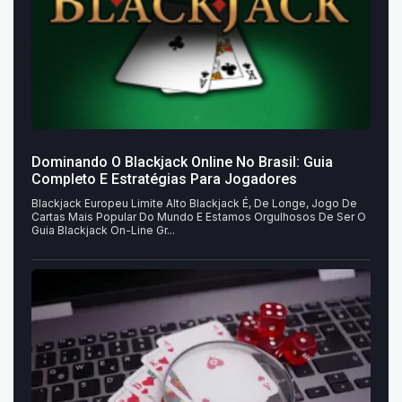
Dominando O Blackjack Online No Brasil: Guia
Completo E Estratégias Para Jogadores
Blackjack Europeu Limite Alto Blackjack É, De Longe, Jogo De
Cartas Mais Popular Do Mundo E Estamos Orgulhosos De Ser O
Guia Blackjack On-Line Gr...