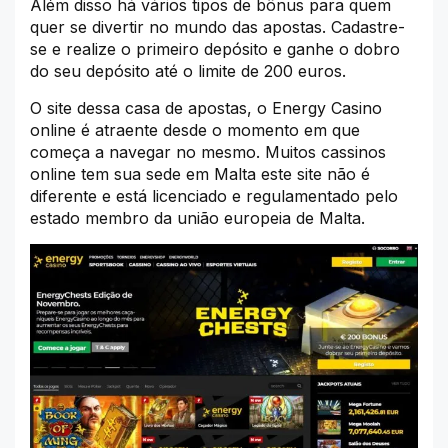
Além disso há vários tipos de bônus para quem
quer se divertir no mundo das apostas. Cadastre-
se e realize o primeiro depósito e ganhe o dobro
do seu depósito até o limite de 200 euros.
O site dessa casa de apostas, o Energy Casino
online é atraente desde o momento em que
começa a navegar no mesmo. Muitos cassinos
online tem sua sede em Malta este site não é
diferente e está licenciado e regulamentado pelo
estado membro da união europeia de Malta.