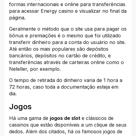
formas internacionais e online para transferências
para acessar Energy casino e visualizar no final da
página.
Geralmente o método que o site usa para pagar os
bônus e premiações é o mesmo que foi utilizado
transferir dinheiro para a conta do usuário no site.
Até então os mais populares são depósitos
bancários, depósitos no cartão de crédito, e
transferências através de carteiras online como o
Neteller, por exemplo.
O tempo de retirada do dinheiro varia de 1 hora a
72 horas, caso toda a documentação esteja em
dia.
Jogos
Há uma gama de
jogos de slot
e clássicos de
cassinos que estão disponíveis a um clique de seus
dedos. Além dos citados, há os famosos jogos de