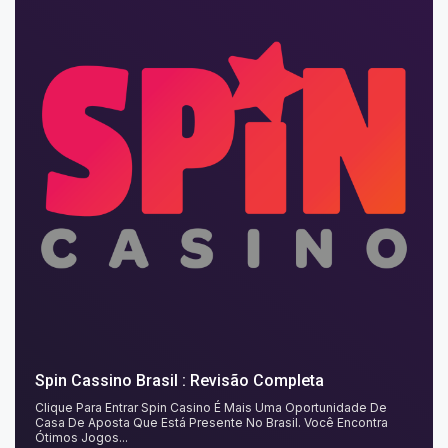
Spin Cassino Brasil : Revisão Completa
Clique Para Entrar Spin Casino É Mais Uma Oportunidade De
Casa De Aposta Que Está Presente No Brasil. Você Encontra
Ótimos Jogos...