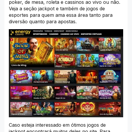
poker, de mesa, roleta e cassinos ao vivo ou não.
Veja a seção jackpot e também de jogos de
esportes para quem ama essa área tanto para
diversão quanto para apostas.
Caso esteja interessado em ótimos jogos de
jackpot encontrará muitos deles no site. Para