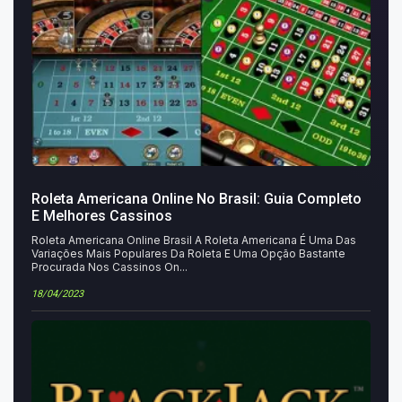
Roleta Americana Online No Brasil: Guia Completo
E Melhores Cassinos
Roleta Americana Online Brasil A Roleta Americana É Uma Das
Variações Mais Populares Da Roleta E Uma Opção Bastante
Procurada Nos Cassinos On...
18/04/2023