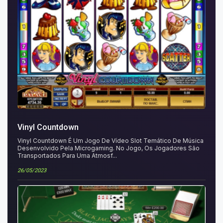
Vinyl Countdown
Vinyl Countdown É Um Jogo De Vídeo Slot Temático De Música
Desenvolvido Pela Microgaming. No Jogo, Os Jogadores São
Transportados Para Uma Atmosf...
26/05/2023