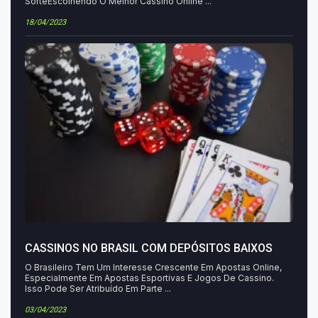
SorteEscolhendo O Melhor Cassino Online ...
18/04/2023
CASSINOS NO BRASIL COM DEPÓSITOS BAIXOS
O Brasileiro Tem Um Interesse Crescente Em Apostas Online,
Especialmente Em Apostas Esportivas E Jogos De Cassino.
Isso Pode Ser Atribuído Em Parte ...
03/04/2023