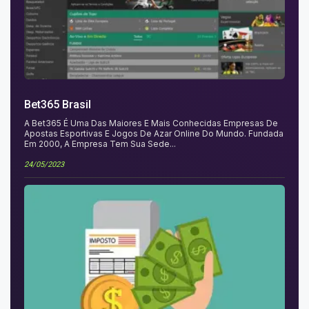
Bet365 Brasil
A Bet365 É Uma Das Maiores E Mais Conhecidas Empresas De
Apostas Esportivas E Jogos De Azar Online Do Mundo. Fundada
Em 2000, A Empresa Tem Sua Sede...
24/05/2023