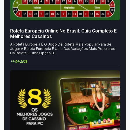
Roleta Europeia Online No Brasil: Guia Completo E
Melhores Cassinos
A Roleta Europeia É O Jogo De Roleta Mais Popular Para Se
Jogar A Roleta Europeia É Uma Das Variações Mais Populares
Da Roleta E Uma Opção B...
14/04/2023