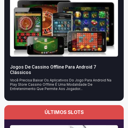
Jogos De Cassino Offline Para Android 7
Clássicos
Você Precisa Baixar Os Aplicativos Do Jogo Para Android Na
Play Store Cassino Offline É Uma Modalidade De
Entretenimento Que Permite Aos Jogador...
ÚLTIMOS SLOTS