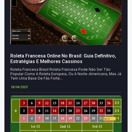
Roleta Francesa Online No Brasil: Guia Definitivo,
Estratégias E Melhores Cassinos
Roleta Francesa Brasil Roleta Francesa Pode Não Ser Tão
Popular Como A Roleta Europeia, Ou A Norte-Americana, Mas Já
Tem Uma Base De Fãs Forte...
18/04/2023