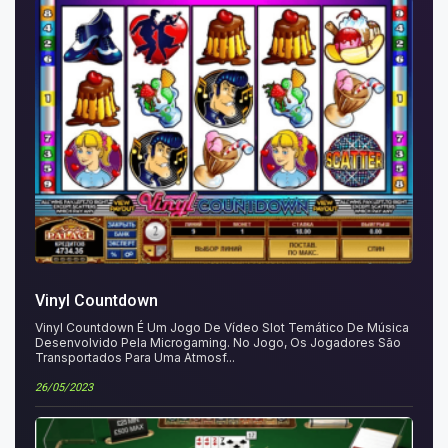
Vinyl Countdown
Vinyl Countdown É Um Jogo De Vídeo Slot Temático De Música
Desenvolvido Pela Microgaming. No Jogo, Os Jogadores São
Transportados Para Uma Atmosf...
26/05/2023