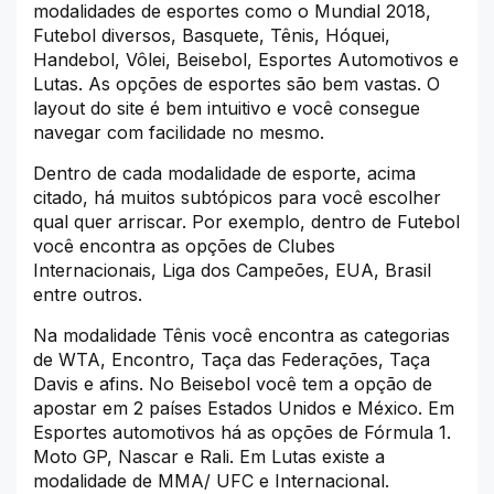
modalidades de esportes como o Mundial 2018,
Futebol diversos, Basquete, Tênis, Hóquei,
Handebol, Vôlei, Beisebol, Esportes Automotivos e
Lutas. As opções de esportes são bem vastas. O
layout do site é bem intuitivo e você consegue
navegar com facilidade no mesmo.
Dentro de cada modalidade de esporte, acima
citado, há muitos subtópicos para você escolher
qual quer arriscar. Por exemplo, dentro de Futebol
você encontra as opções de Clubes
Internacionais, Liga dos Campeões, EUA, Brasil
entre outros.
Na modalidade Tênis você encontra as categorias
de WTA, Encontro, Taça das Federações, Taça
Davis e afins. No Beisebol você tem a opção de
apostar em 2 países Estados Unidos e México. Em
Esportes automotivos há as opções de Fórmula 1.
Moto GP, Nascar e Rali. Em Lutas existe a
modalidade de MMA/ UFC e Internacional.