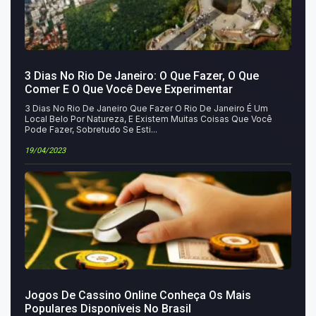
3 Dias No Rio De Janeiro: O Que Fazer, O Que
Comer E O Que Você Deve Experimentar
3 Dias No Rio De Janeiro Que Fazer O Rio De Janeiro É Um
Local Belo Por Natureza, E Existem Muitas Coisas Que Você
Pode Fazer, Sobretudo Se Esti...
19/04/2023
Jogos De Cassino Online Conheça Os Mais
Populares Disponíveis No Brasil