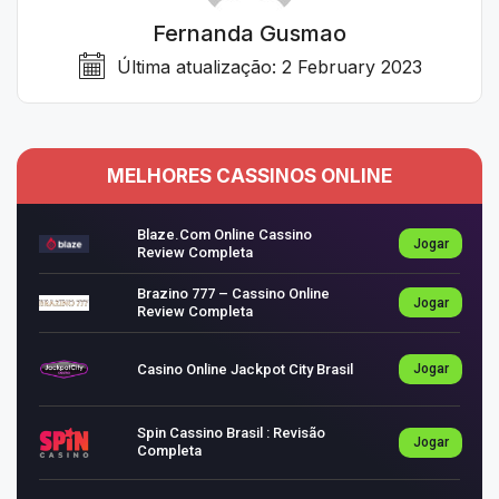
Fernanda Gusmao
Última atualização:
2 February 2023
MELHORES CASSINOS ONLINE
Blaze.com Online Cassino
Jogar
Review Completa
Brazino 777 – Cassino Online
Jogar
Review Completa
Casino Online Jackpot City Brasil
Jogar
Spin Cassino Brasil : Revisão
Jogar
Completa