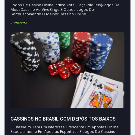
Jogos De Casino Online ÍndiceSlots (Caça-Níqueis)Jogos De
MesaCassino Ao VivoBingo E Outros Jogos De
SorteEscolhendo O Melhor Cassino Online ...
18/04/2023
CASSINOS NO BRASIL COM DEPÓSITOS BAIXOS
O Brasileiro Tem Um Interesse Crescente Em Apostas Online,
Especialmente Em Apostas Esportivas E Jogos De Cassino.