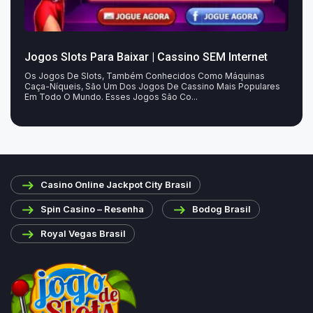
Jogos Slots Para Baixar | Cassino SEM Internet
Os Jogos De Slots, Também Conhecidos Como Máquinas
Caça-Níqueis, São Um Dos Jogos De Cassino Mais Populares
Em Todo O Mundo. Esses Jogos São Co...
Casino Online Jackpot City Brasil
Spin Casino – Resenha
Bodog Brasil
Royal Vegas Brasil