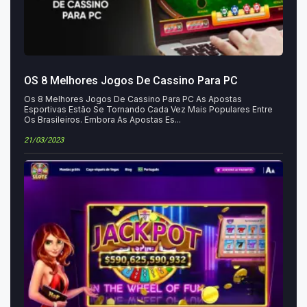
OS 8 Melhores Jogos De Cassino Para PC
Os 8 Melhores Jogos De Cassino Para PC As Apostas
Esportivas Estão Se Tornando Cada Vez Mais Populares Entre
Os Brasileiros. Embora As Apostas Es...
21/03/2023