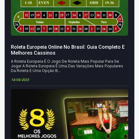
Roleta Europeia Online No Brasil: Guia Completo E
Melhores Cassinos
A Roleta Europeia É O Jogo De Roleta Mais Popular Para Se
Jogar A Roleta Europeia É Uma Das Variações Mais Populares
Da Roleta E Uma Opção B...
14/04/2023