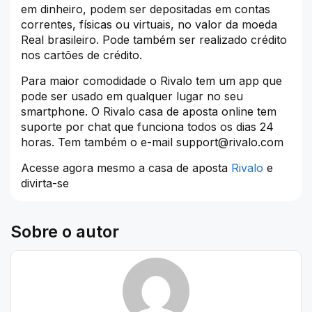
em dinheiro, podem ser depositadas em contas
correntes, físicas ou virtuais, no valor da moeda
Real brasileiro. Pode também ser realizado crédito
nos cartões de crédito.
Para maior comodidade o Rivalo tem um app que
pode ser usado em qualquer lugar no seu
smartphone. O Rivalo casa de aposta online tem
suporte por chat que funciona todos os dias 24
horas. Tem também o e-mail support@rivalo.com
Acesse agora mesmo a casa de aposta
Rivalo
e
divirta-se
Sobre o autor