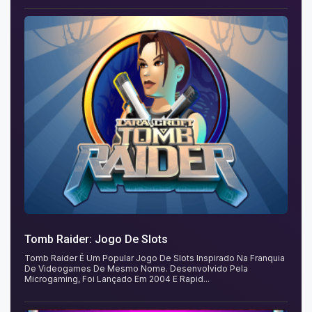
Tomb Raider: Jogo De Slots
Tomb Raider É Um Popular Jogo De Slots Inspirado Na Franquia
De Videogames De Mesmo Nome. Desenvolvido Pela
Microgaming, Foi Lançado Em 2004 E Rapid...